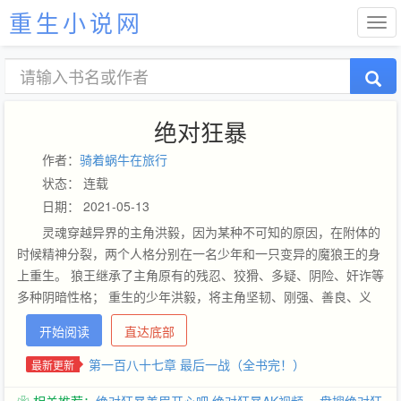
重生小说网
绝对狂暴
作者：
骑着蜗牛在旅行
状态： 连载
日期： 2021-05-13
灵魂穿越异界的主角洪毅，因为某种不可知的原因，在附体的
时候精神分裂，两个人格分别在一名少年和一只变异的魔狼王的身
上重生。 狼王继承了主角原有的残忍、狡猾、多疑、阴险、奸诈等
多种阴暗性格； 重生的少年洪毅，将主角坚韧、刚强、善良、义
气、正直等正面心性。
开始阅读
直达底部
第一百八十七章 最后一战（全书完！）
最新更新