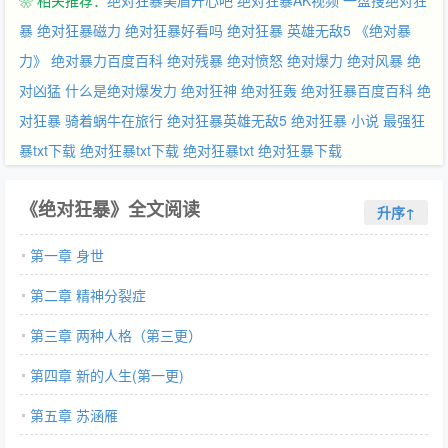
❀ 相关推荐：
绝对狂暴美眉开心吧
绝对狂暴AK视频
一盘搜绝对狂
暴
绝对狂暴磁力
绝对狂暴好看吗
绝对狂暴 英雄无敌5
《绝对暴
力》
绝对暴力百度百科
绝对残暴
绝对愤怒
绝对爆力
绝对风暴
绝
对凶猛
什么是绝对爆发力
绝对狂神
绝对狂轰
绝对狂暴百度百科
绝
对狂暴 骑着蜗牛在旅行
绝对狂暴英雄无敌5
绝对狂暴 小说
最强狂
暴txt下载
绝对狂暴txt下载
绝对狂暴txt
绝对狂暴下载
《绝对狂暴》全文阅读
升序↑
第一章 身世
第二章 精神分裂症
第三章 两种人格（第三更）
第四章 新的人生(第一更)
第五章 苏涵雁