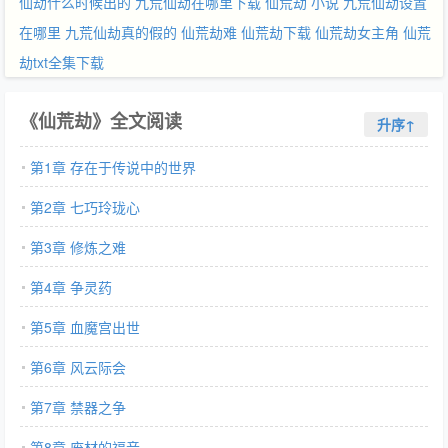
仙劫什么时候出的
九荒仙劫在哪里下载
仙荒劫 小说
九荒仙劫设置
在哪里
九荒仙劫真的假的
仙荒劫难
仙荒劫下载
仙荒劫女主角
仙荒
劫txt全集下载
《仙荒劫》全文阅读
升序↑
第1章 存在于传说中的世界
第2章 七巧玲珑心
第3章 修炼之难
第4章 争灵药
第5章 血魔宫出世
第6章 风云际会
第7章 禁器之争
第8章 废材的福音