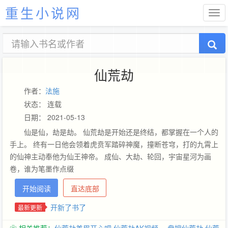
重生小说网
仙荒劫
作者：
法施
状态： 连载
日期： 2021-05-13
仙是仙，劫是劫。 仙荒劫是开始还是终结，都掌握在一个人的
手上。 终有一日他会领着虎贲军踏碎神魔，撞断苍穹，打的九霄上
的仙神主动奉他为仙王神帝。 成仙、大劫、轮回，宇宙星河为画
卷，谁为笔墨作点缀
———————————————————————— 群号
开始阅读
直达底部
169228196，各种聊天打屁
开新了书了
最新更新