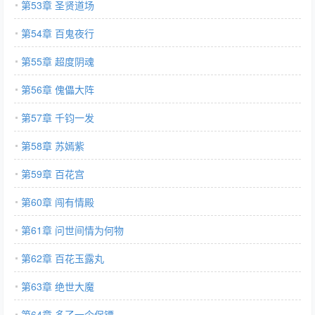
第53章 圣贤道场
第54章 百鬼夜行
第55章 超度阴魂
第56章 傀儡大阵
第57章 千钧一发
第58章 苏嫣紫
第59章 百花宫
第60章 闯有情殿
第61章 问世间情为何物
第62章 百花玉露丸
第63章 绝世大魔
第64章 多了一个保镖