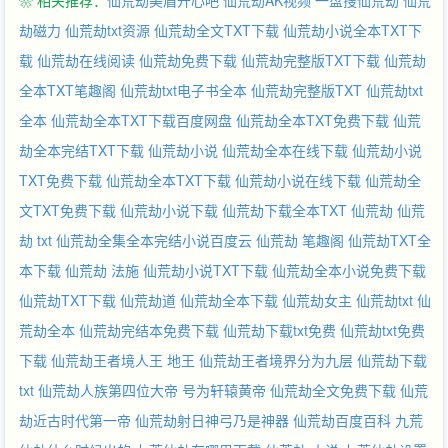
❀ 相关推荐：
仙荒劫美眉开心吧
仙荒劫AK视频
一盘搜仙荒劫
仙荒
劫磁力
仙荒劫txt资源
仙荒劫全文TXT下载
仙荒劫小说全本TXT下
载
仙荒劫在线阅读
仙荒劫免费下载
仙荒劫完整版TXT下载
仙荒劫
全本TXT笔趣阁
仙荒劫txt电子书全本
仙荒劫完整版TXT
仙荒劫txt
全本
仙荒劫全本TXT下载百度网盘
仙荒劫全本TXT免费下载
仙荒
劫全本完结TXT下载
仙荒劫小说
仙荒劫全本在线下载
仙荒劫小说
TXT免费下载
仙荒劫全本TXT下载
仙荒劫小说在线下载
仙荒劫全
文TXT免费下载
仙荒劫小说下载
仙荒劫下载全本TXT
仙荒劫
仙荒
劫 txt
仙荒劫全集全本完结小说百度云
仙荒劫 笔趣阁
仙荒劫TXT全
本下载
仙荒劫 法施
仙荒劫小说TXT下载
仙荒劫全本小说免费下载
仙荒劫TXT下载
仙荒劫道
仙荒劫全本下载
仙荒劫女主
仙荒劫txt
仙
荒劫全本
仙荒劫完结本免费下载
仙荒劫下载txt免费
仙荒劫txt免费
下载
仙荒劫王者境人王
地王
仙荒劫王者境界分为九层
仙荒劫下载
txt
仙荒劫人族第四位大帝
号为轩辕黄帝
仙荒劫全文免费下载
仙荒
劫近古时代第一帝
仙荒劫射日神弓乃是神器
仙荒劫百度百科
九荒