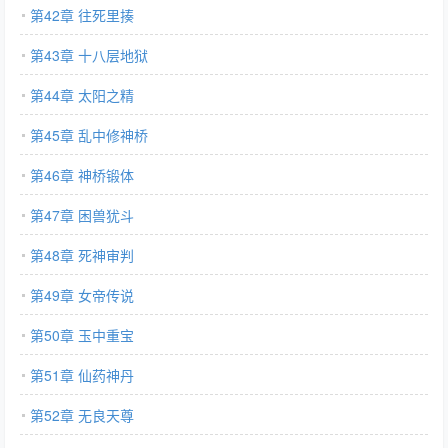
第42章 往死里揍
第43章 十八层地狱
第44章 太阳之精
第45章 乱中修神桥
第46章 神桥锻体
第47章 困兽犹斗
第48章 死神审判
第49章 女帝传说
第50章 玉中重宝
第51章 仙药神丹
第52章 无良天尊