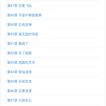
第87章 巨象飞仙
第88章 不是牛掰是象掰
第89章 互有忌惮
第90章 蚩无敌的消息
第91章 着道了
第92章 杀了就跑
第93章 逃跑的艺术
第94章 帝仙战场
第95章 天地至宝
第96章 玄黄宝塔
第97章 九转玄元