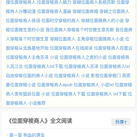
搜位面穿梭商人
位面穿梭商人磁力
穿越位面商人系统苏默
位面穿
梭商人沙雕动漫
位面穿梭商人漫画
穿越位面商城
穿越之位面商人
位面穿梭商人徐诩
位面时空穿梭的商人
穿越位面做商人的小说
穿
梭位面做生意的小说
我位面商人穿梭各个时空做生意苏默
我位面商
人穿梭各个时空做生意
穿越位面商人
主角穿梭位面做商人小说
位
面穿梭从虫族基地开始
位面穿梭商人在线阅读
位面穿梭商人百度云
位面穿梭商人主角苏泽 小说
位面穿梭商人之类的小说
位面穿梭商
人苏江北
位面穿梭商人txt下载
位面穿梭商人苏泽
位面穿梭商人txt
自由穿梭位面的商人小说
位面穿梭商人 小说
影视位面穿梭门
高质
量位面穿梭小说
位面穿梭商人epub
位面穿梭商人 小说txt
位面穿梭
商人类有狐妖位面 小说
位面穿梭商人下载
位面穿梭商人 txt下载
位
面穿梭商人 小说推荐
《位面穿梭商人》全文阅读
升序↑
第一章 狗血的遇宝