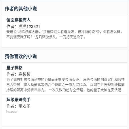
作者的其他小说
位面穿梭商人
作者：哎哎123321
天道说“龙鸣必成大器。”接着转过头看着龙鸣，很狗腿的说“爷，你看怎么样，
不要消灭我了吗？”龙鸣微微点头，一刀把天道砍了。
猜你喜欢的小说
量子神格
作者：寒簌簌
为了拥有对抗位面诸神的力量而无需受位面束缚。 高等位面的阴谋家们和邪神
巴力交易，将人类最高等的几个位面之一作为试验场。 以期在世界规则缓慢而
持续的解离中分析世界力。 一次失败的超时空传送，他的量子大脑在安法隆获
得重生。 此时看似运转无碍的世界秩序已经接近分崩离析。 在追求魔法知识的
超级暧昧高手
道路上他发现了一些不同寻常的迹象，但是面对阴谋的编织者们却显得那样渺
小无力。 当他走上了诸多先行者用鲜血铺就的真相之路
作者：常欢乐
header