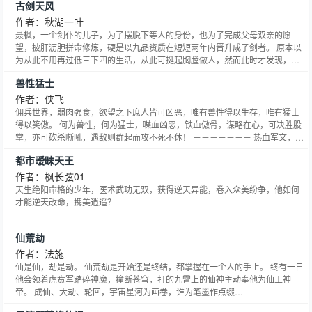
古剑天风
作者：秋湖一叶
聂枫，一个剑仆的儿子，为了摆脱下等人的身份，也为了完成父母双亲的愿
望，披肝沥胆拼命修炼，硬是以九品资质在短短两年内晋升成了剑者。 原本以
为从此不用再过低三下四的生活，从此可挺起胸膛做人，然而此时才发现，在
摆脱命运的途上，他只不过是刚刚起步…… 修炼体系：剑者，剑师，剑宗，剑
兽性猛士
神，剑圣，剑尊，剑天
作者：侠飞
佣兵世界，弱肉强食，欲望之下庶人皆可凶恶，唯有兽性得以生存，唯有猛士
得以笑傲。 何为兽性，何为猛士，喋血凶恶，铁血傲骨，谋略在心，可决胜股
掌，亦可砍杀嘶吼，遇敌则群起而攻不死不休！ －－－－－－－ 热血军文，血
腥暴力，未满十八岁者欢迎进入~~~
都市暧昧天王
作者：枫长弦01
天生绝阳命格的少年，医术武功无双，获得逆天异能，卷入众美纷争，他如何
才能逆天改命，携美逍遥？
仙荒劫
作者：法施
仙是仙，劫是劫。 仙荒劫是开始还是终结，都掌握在一个人的手上。 终有一日
他会领着虎贲军踏碎神魔，撞断苍穹，打的九霄上的仙神主动奉他为仙王神
帝。 成仙、大劫、轮回，宇宙星河为画卷，谁为笔墨作点缀
———————————————————————— 群号169228196，各种