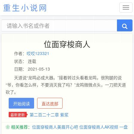
重生小说网
位面穿梭商人
作者：
哎哎123321
状态： 连载
日期： 2021-05-13
天道说“龙鸣必成大器。”接着转过头看着龙鸣，很狗腿的说
“爷，你看怎么样，不要消灭我了吗？”龙鸣微微点头，一刀把天道
砍了。
开始阅读
直达底部
第二百二十二章 紫浆
最新更新
❀ 相关推荐：
位面穿梭商人美眉开心吧
位面穿梭商人AK视频
一盘