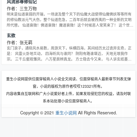
风流邪尊修仙记
聊天打屁
作者：三生万物
明末是仙道衰弱的开端，一场波及整个天下的仙魔大战使得仙魔佛妖等等所有
的修仙教派元气大伤，整个仙道危急，二百年后就会被西夷的一种全新的文明
所代替。 仙道衰微！佛道衰微！魔道衰微！这个时候恶人常笑来了！ 这个世界
上没有所谓的仙侠，有的只是一个个在烘炉之中挣扎求存的弱小生灵！ ＊＊＊
玄欲
＊＊ 三生出品必属精品 ＊＊＊＊＊＊＊＊ 这是三生的第四本买断书，之前已
经完本三本书，总计五百余万字，其间基本未曾断更过，
作者：张无羁
玄门浪子，通晓风水易数，周游天下，纵横四海，其间经历太过诡异玄奇，正
是： 风雷火卦地爻动， 四海听风与谁同？ 阴阳有路谁堪迈， 天地无垠我作
宗。 三千丘壑观雏凤， 八万星辰辨真龙。 方士隐去今又来， 与人诉玄纸墨
中。
重生小说网提供位面穿梭商人小说全文阅读、位面穿梭商人最新章节列表无弹
窗，小说的版权为原作者哎哎123321所有。
内容收集自互联网和广大小说爱好者上传，如果发现侵犯您的权益，请及时联
系本站处理小说位面穿梭商人。
Copyright © 2021
重生小说网
All Rights Reserved.