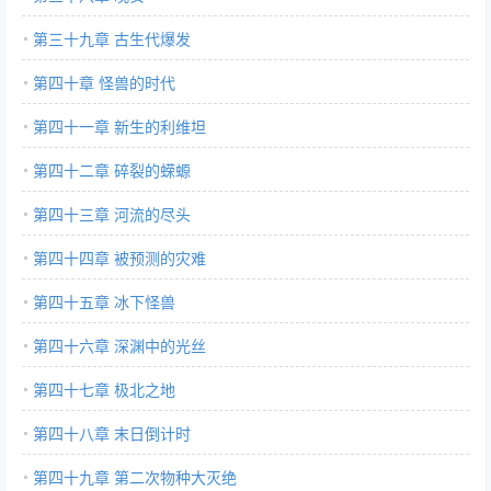
第三十九章 古生代爆发
第四十章 怪兽的时代
第四十一章 新生的利维坦
第四十二章 碎裂的蝾螈
第四十三章 河流的尽头
第四十四章 被预测的灾难
第四十五章 冰下怪兽
第四十六章 深渊中的光丝
第四十七章 极北之地
第四十八章 末日倒计时
第四十九章 第二次物种大灭绝