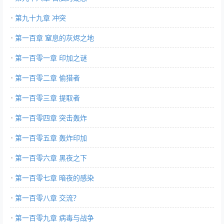
第九十九章 冲突
第一百章 窒息的灰烬之地
第一百零一章 印加之谜
第一百零二章 偷猎者
第一百零三章 提取者
第一百零四章 突击轰炸
第一百零五章 轰炸印加
第一百零六章 黑夜之下
第一百零七章 暗夜的感染
第一百零八章 交流？
第一百零九章 病毒与战争