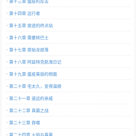
第十三章 瘟疫的反击
第十四章 远行者
第十五章 旅途的终点站
第十六章 需要转巴士
第十七章 原始龙部落
第十八章 阿兹特克航海日记
第十九章 瘟疫美丽的侧面
第二十章 宅太久，变得温顺
第二十一章 遥远的亲戚
第二十二章 真菌之战
第二十三章 吞噬
第二十四章 火焰与真菌