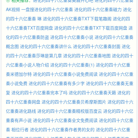
❀ 相关推荐：
进化的四十六亿重奏美眉开心吧
进化的四十六亿重奏
AK视频
一盘搜进化的四十六亿重奏
进化的四十六亿重奏磁力
进化
的四十六亿重奏 琳
进化的四十六亿重奏TXT下载笔趣阁
进化的四
十六亿重奏TXT百度网盘
进化的四十六亿重奏TXT下载百度网盘
进
化的四十六亿重奏防盗
进化四十六亿重奏小说
进化的四十六亿重奏
概念图
进化的四十六亿重奏讲什么
进化的四十六亿重奏封面
进化
的四十六亿重奏莎琳是第几章
进化的四十六亿重奏地图
进化的四十
六亿重奏小说人物介绍
进化的四十六亿重奏(1)
进化的四十六亿重
奏米德加尔特
进化的四十六亿重奏小说免费阅读
进化的四十六亿重
奏小说免费
进化的四十六亿重奏有多少字
进化的四十六亿重奏无重
复
进化的四十六亿重奏完本了吗
进化的四十六亿重奏天籁
进化的
四十六亿重奏网盘
进化的四十六亿重奏贝希摩斯图片
进化的四十六
亿重奏进化路线
进化的四十六亿重奏精校版百度云
进化的四十六亿
重奏有声小说
进化的四十六亿重奏全文免费阅读
进化的四十六亿重
奏 相位行者
进化的四十六亿重奏作者男的女的
进化的四十六亿重