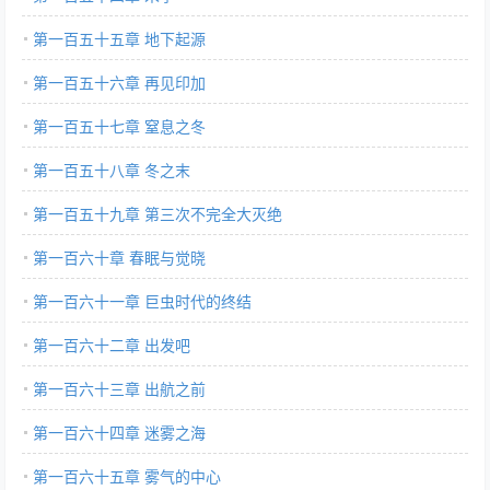
第一百五十五章 地下起源
第一百五十六章 再见印加
第一百五十七章 窒息之冬
第一百五十八章 冬之末
第一百五十九章 第三次不完全大灭绝
第一百六十章 春眠与觉晓
第一百六十一章 巨虫时代的终结
第一百六十二章 出发吧
第一百六十三章 出航之前
第一百六十四章 迷雾之海
第一百六十五章 雾气的中心