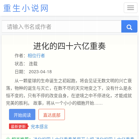
重生小说网
进化的四十六亿重奏
作者：
相位行者
状态： 连载
日期： 2023-04-18
从一颗星球的生命诞生之初起跑，将会见证无数文明的兴亡衰
落，物种的诞生与灭亡，在数不尽的天灾地变之下，没有什么是永
恒不变的，只有不停的改变自身，在逆境之中不停进化，才能成就
完美的胜利。 故事，将从一个小小的细胞开始……
开始阅读
直达底部
完本感言
最新更新