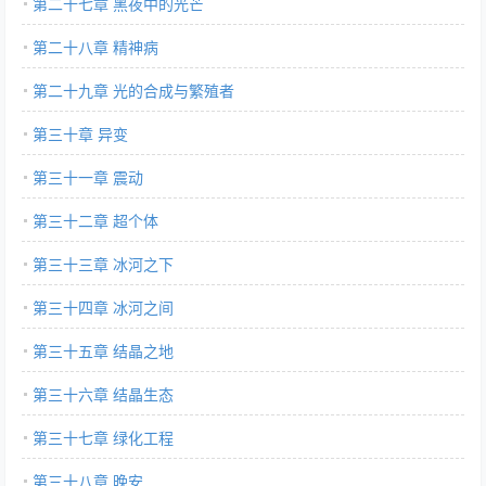
第二十七章 黑夜中的光芒
第二十八章 精神病
第二十九章 光的合成与繁殖者
第三十章 异变
第三十一章 震动
第三十二章 超个体
第三十三章 冰河之下
第三十四章 冰河之间
第三十五章 结晶之地
第三十六章 结晶生态
第三十七章 绿化工程
第三十八章 晚安