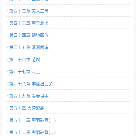
第四十二章 美人三等
第四十三章 项梁北上
第四十四章 楚地四族
第四十五章 淮河两岸
第四十六章 范增
第四十七章 龙且
第四十八章 李信出武关
第四十九章 寿春易手
第五十章 大营遭袭
第五十一章 项羽破营(一)
第五十二章 项羽破营(二)