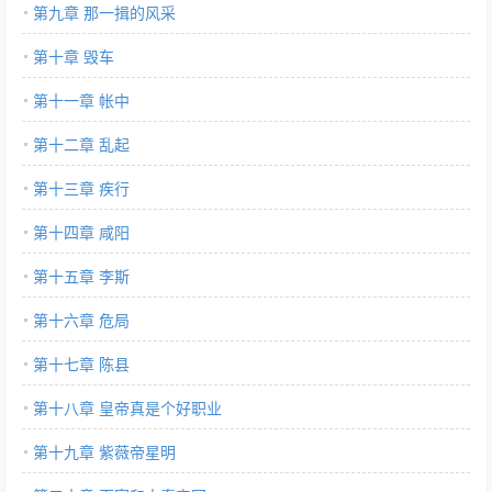
第九章 那一揖的风采
第十章 毁车
第十一章 帐中
第十二章 乱起
第十三章 疾行
第十四章 咸阳
第十五章 李斯
第十六章 危局
第十七章 陈县
第十八章 皇帝真是个好职业
第十九章 紫薇帝星明