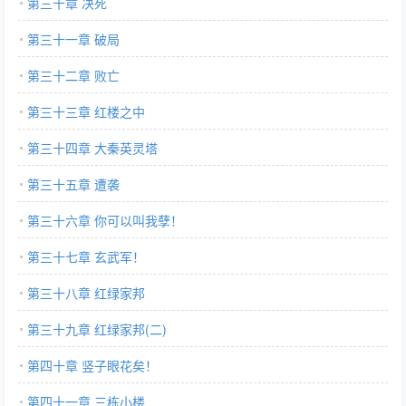
第三十章 决死
第三十一章 破局
第三十二章 败亡
第三十三章 红楼之中
第三十四章 大秦英灵塔
第三十五章 遭袭
第三十六章 你可以叫我孽！
第三十七章 玄武军！
第三十八章 红绿家邦
第三十九章 红绿家邦(二)
第四十章 竖子眼花矣！
第四十一章 三栋小楼