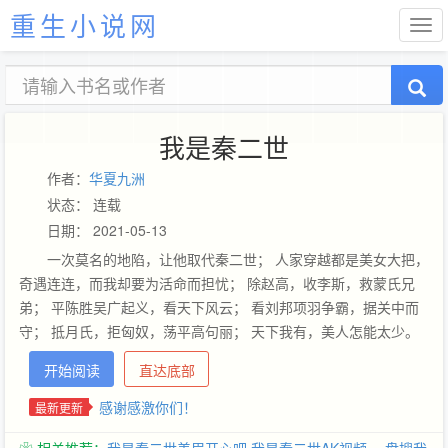
重生小说网
我是秦二世
作者：
华夏九洲
状态： 连载
日期： 2021-05-13
一次莫名的地陷，让他取代秦二世； 人家穿越都是美女大把，
奇遇连连，而我却要为活命而担忧； 除赵高，收李斯，救蒙氏兄
弟； 平陈胜吴广起义，看天下风云； 看刘邦项羽争霸，据关中而
守； 抵月氏，拒匈奴，荡平高句丽； 天下我有，美人怎能太少。
夺虞姬，抢戚夫人。 吕雉？额，早就跟老刘暖被窝了。 艳后还没
开始阅读
直达底部
出来，找个埃及王后做情人也不错. 泱泱华夏，唯我大秦。
感谢感激你们！
最新更新