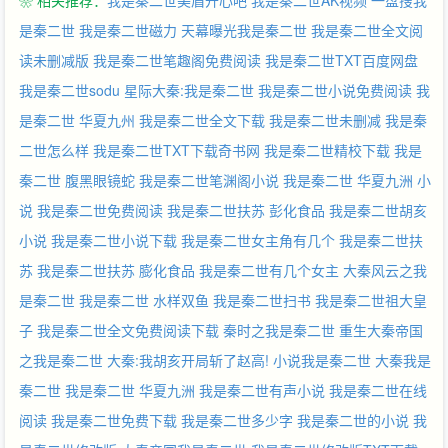
❀ 相关推荐：
我是秦二世美眉开心吧
我是秦二世AK视频
一盘搜我
是秦二世
我是秦二世磁力
天幕曝光我是秦二世
我是秦二世全文阅
读未删减版
我是秦二世笔趣阁免费阅读
我是秦二世TXT百度网盘
我是秦二世sodu
星际大秦:我是秦二世
我是秦二世小说免费阅读
我
是秦二世 华夏九州
我是秦二世全文下载
我是秦二世未删减
我是秦
二世怎么样
我是秦二世TXT下载奇书网
我是秦二世精校下载
我是
秦二世 腹黑眼镜蛇
我是秦二世笔渊阁小说
我是秦二世 华夏九洲 小
说
我是秦二世免费阅读
我是秦二世扶苏 彭化食品
我是秦二世胡亥
小说
我是秦二世小说下载
我是秦二世女主角有几个
我是秦二世扶
苏
我是秦二世扶苏 膨化食品
我是秦二世有几个女主
大秦风云之我
是秦二世
我是秦二世 水样双鱼
我是秦二世扫书
我是秦二世祖大皇
子
我是秦二世全文免费阅读下载
秦时之我是秦二世
重生大秦帝国
之我是秦二世
大秦:我胡亥开局斩了赵高!
小说我是秦二世
大秦我是
秦二世
我是秦二世 华夏九洲
我是秦二世有声小说
我是秦二世在线
阅读
我是秦二世免费下载
我是秦二世多少字
我是秦二世的小说
我