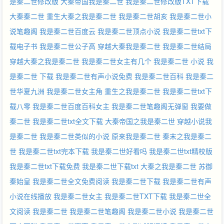
是秦二世修改版
大秦帝国我是秦二世
我是秦二世修改版TXT下载
大秦秦二世
重生大秦之我是秦二世
我是秦二世胡亥
我是秦二世小
说笔趣阁
我是秦二世百度云
我是秦二世顶点小说
我是秦二世txt下
载电子书
我是秦二世公子高
穿越大秦我是秦二世
我是秦二世结局
穿越大秦之我是秦二世
我是秦二世女主有几个
我是秦二世 小说
我
是秦二世 下载
我是秦二世有声小说免费
我是秦二世百科
我是秦二
世华夏九洲
我是秦二世女主角
重生之我是秦二世
我是秦二世txt下
载八零
我是秦二世百度百科女主
我是秦二世笔趣阁无弹窗
我要做
秦二世
我是秦二世txt全文下载
大秦帝国之我是秦二世
穿越小说我
是秦二世
我是秦二世类似的小说
原来我是秦二世
秦末之我是秦二
世
我是秦二世txt完本下载
我是秦二世好看吗
我是秦二世txt精校版
我是秦二世txt下载免费
我是秦二世下载txt
大秦之我是秦二世
苏御
秦始皇
我是秦二世全文免费阅读
我是秦二世下载
我是秦二世有声
小说在线播放
我是秦二世女主
我是秦二世TXT下载
我是秦二世全
文阅读
我是秦二世
我是秦二世笔趣阁
我是秦二世小说
我是秦二世