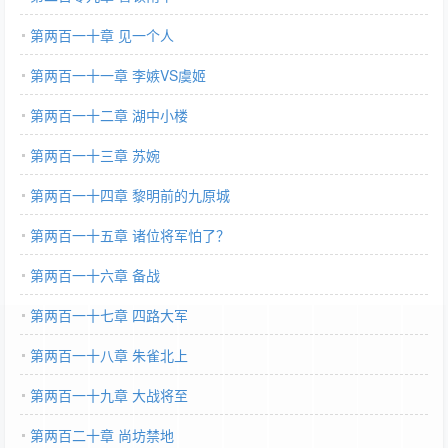
第两百一十章 见一个人
第两百一十一章 李嫉VS虞姬
第两百一十二章 湖中小楼
第两百一十三章 苏婉
第两百一十四章 黎明前的九原城
第两百一十五章 诸位将军怕了？
第两百一十六章 备战
第两百一十七章 四路大军
第两百一十八章 朱雀北上
第两百一十九章 大战将至
第两百二十章 尚坊禁地