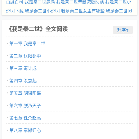
百度百科
我是秦二世赢高
我是秦二世未删减版阅读
我是秦二世小
说txt下载
我是秦二世小说txt
我是秦二世女主有哪些
我是秦二世txt
《我是秦二世》全文阅读
升序↑
第一章 我是秦二世
第二章 辽阳郡中
第三章 毒计成
第四章 杀意起
第五章 阴谋阳谋
第六章 朕乃天子
第七章 诛杀赵高
第八章 章邯归心