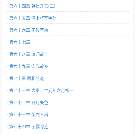
第六十四章 韩信升官(二)
第六十五章 灞上将军韩信
第六十六章 不败军魂
第六十七章
第六十八章 魂归故土
第六十九章 念我故乡
第七十章 两相分道
第七十一章 大秦二世元年六月初一
第七十二章 日月失色
第七十三章 英烈入塔
第七十四章 子婴踪迹