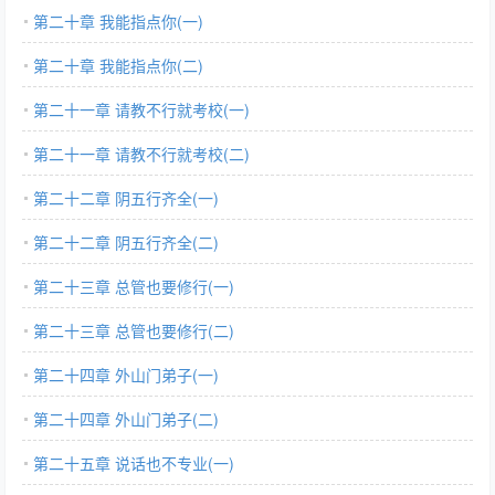
第二十章 我能指点你(一)
第二十章 我能指点你(二)
第二十一章 请教不行就考校(一)
第二十一章 请教不行就考校(二)
第二十二章 阴五行齐全(一)
第二十二章 阴五行齐全(二)
第二十三章 总管也要修行(一)
第二十三章 总管也要修行(二)
第二十四章 外山门弟子(一)
第二十四章 外山门弟子(二)
第二十五章 说话也不专业(一)