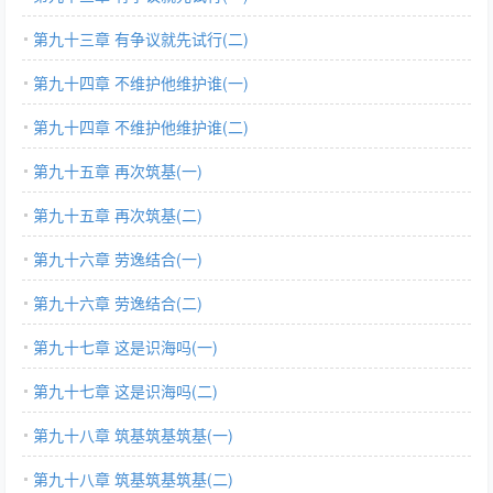
第九十三章 有争议就先试行(二)
第九十四章 不维护他维护谁(一)
第九十四章 不维护他维护谁(二)
第九十五章 再次筑基(一)
第九十五章 再次筑基(二)
第九十六章 劳逸结合(一)
第九十六章 劳逸结合(二)
第九十七章 这是识海吗(一)
第九十七章 这是识海吗(二)
第九十八章 筑基筑基筑基(一)
第九十八章 筑基筑基筑基(二)