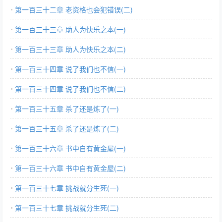
第一百三十二章 老资格也会犯错误(二)
第一百三十三章 助人为快乐之本(一)
第一百三十三章 助人为快乐之本(二)
第一百三十四章 说了我们也不信(一)
第一百三十四章 说了我们也不信(二)
第一百三十五章 杀了还是炼了(一)
第一百三十五章 杀了还是炼了(二)
第一百三十六章 书中自有黄金屋(一)
第一百三十六章 书中自有黄金屋(二)
第一百三十七章 挑战就分生死(一)
第一百三十七章 挑战就分生死(二)