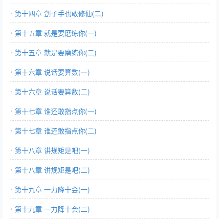
第十四章 刽子手也敢修仙(二)
第十五章 就是要磨练你(一)
第十五章 就是要磨练你(二)
第十六章 说话要算数(一)
第十六章 说话要算数(二)
第十七章 谁还敢指点你(一)
第十七章 谁还敢指点你(二)
第十八章 讲规矩是吧(一)
第十八章 讲规矩是吧(二)
第十九章 一力降十会(一)
第十九章 一力降十会(二)