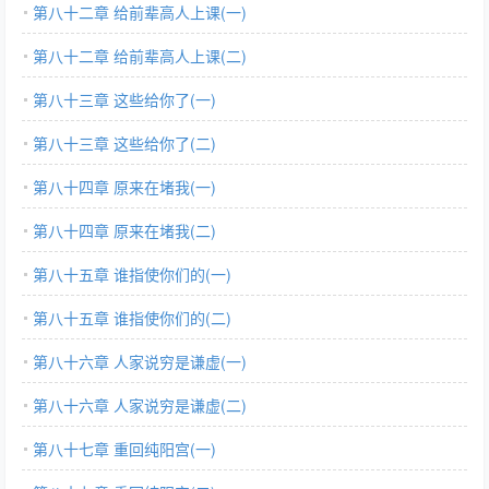
第八十二章 给前辈高人上课(一)
第八十二章 给前辈高人上课(二)
第八十三章 这些给你了(一)
第八十三章 这些给你了(二)
第八十四章 原来在堵我(一)
第八十四章 原来在堵我(二)
第八十五章 谁指使你们的(一)
第八十五章 谁指使你们的(二)
第八十六章 人家说穷是谦虚(一)
第八十六章 人家说穷是谦虚(二)
第八十七章 重回纯阳宫(一)