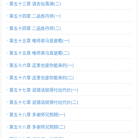
第五十三章 请去仙落渊(二)
第五十四章 二品炼丹师(一)
第五十四章 二品炼丹师(二)
第五十五章 唯师弟马首是瞻(一)
第五十五章 唯师弟马首是瞻(二)
第五十六章 这里也是你能来的(一)
第五十六章 这里也是你能来的(二)
第五十七章 说错话就得付出代价(一)
第五十七章 说错话就得付出代价(二)
第五十八章 多谢师兄照顾(一)
第五十八章 多谢师兄照顾(二)