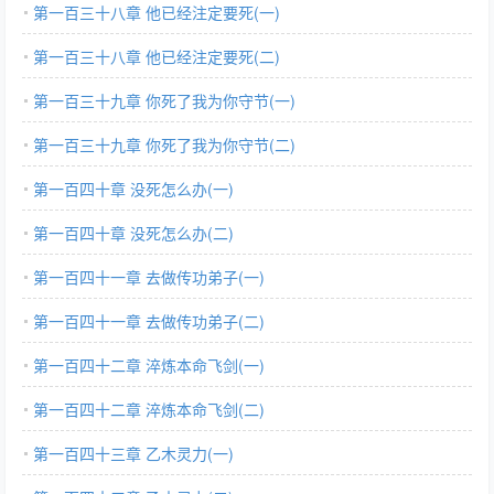
第一百三十八章 他已经注定要死(一)
第一百三十八章 他已经注定要死(二)
第一百三十九章 你死了我为你守节(一)
第一百三十九章 你死了我为你守节(二)
第一百四十章 没死怎么办(一)
第一百四十章 没死怎么办(二)
第一百四十一章 去做传功弟子(一)
第一百四十一章 去做传功弟子(二)
第一百四十二章 淬炼本命飞剑(一)
第一百四十二章 淬炼本命飞剑(二)
第一百四十三章 乙木灵力(一)