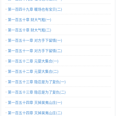
第一百四十九章 暖场也有宝贝(二)
第一百五十章 财大气粗(一)
第一百五十章 财大气粗(二)
第一百五十一章 对方手下留情(一)
第一百五十一章 对方手下留情(二)
第一百五十二章 元婴大集合(一)
第一百五十二章 元婴大集合(二)
第一百五十三章 隐忍是为了复仇(一)
第一百五十三章 隐忍是为了复仇(二)
第一百五十四章 灭掉昊夷山庄(一)
第一百五十四章 灭掉昊夷山庄(二)