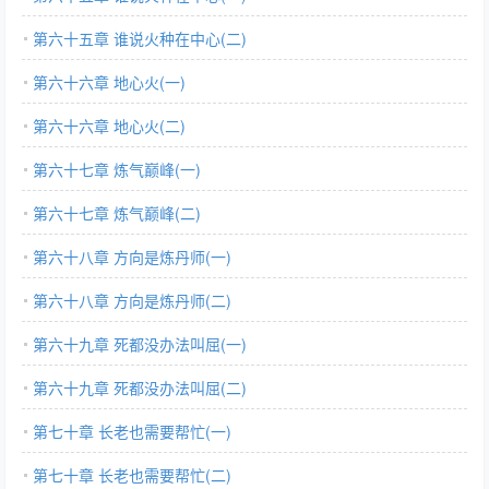
第六十五章 谁说火种在中心(二)
第六十六章 地心火(一)
第六十六章 地心火(二)
第六十七章 炼气巅峰(一)
第六十七章 炼气巅峰(二)
第六十八章 方向是炼丹师(一)
第六十八章 方向是炼丹师(二)
第六十九章 死都没办法叫屈(一)
第六十九章 死都没办法叫屈(二)
第七十章 长老也需要帮忙(一)
第七十章 长老也需要帮忙(二)