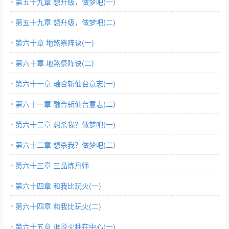
第五十九章 想升级，做梦吧(一)
第五十九章 想升级，做梦吧(二)
第六十章 地煞祭阵诀(一)
第六十章 地煞祭阵诀(二)
第六十一章 融合斩仙台意志(一)
第六十一章 融合斩仙台意志(二)
第六十二章 想杀我？做梦吧(一)
第六十二章 想杀我？做梦吧(二)
第六十三章 三品炼丹师
第六十四章 和我比玩火(一)
第六十四章 和我比玩火(二)
第六十五章 谁说火种在中心(一)