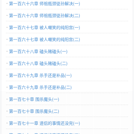
第一百六十六章 师祖瓶颈徒孙解决(一)
第一百六十六章 师祖瓶颈徒孙解决(二)
第一百六十七章 被人嘲笑的纯阳宫(一)
第一百六十七章 被人嘲笑的纯阳宫(二)
第一百六十八章 磕头赌磕头(一)
第一百六十八章 磕头赌磕头(二)
第一百六十九章 杀手还是补品(一)
第一百六十九章 杀手还是补品(二)
第一百七十章 围杀魔头(一)
第一百七十章 围杀魔头(二)
第一百七十一章 道侣的事情还没完(一)