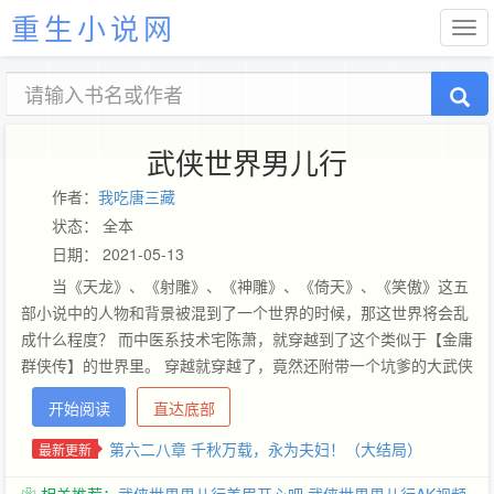
重生小说网
武侠世界男儿行
作者：
我吃唐三藏
状态： 全本
日期： 2021-05-13
当《天龙》、《射雕》、《神雕》、《倚天》、《笑傲》这五
部小说中的人物和背景被混到了一个世界的时候，那这世界将会乱
成什么程度？ 而中医系技术宅陈萧，就穿越到了这个类似于【金庸
群侠传】的世界里。 穿越就穿越了，竟然还附带一个坑爹的大武侠
系统，这一下陈萧彻底郁闷了。你瞧瞧这系统给发布的这些坑爹的
开始阅读
直达底部
任务—— “任务发布：解析《六脉神剑》、解析《火焰刀》、融合
《九阴九阳》、完善《葵花宝典》……” 解析就解析，技术宅威武
第六二八章 千秋万载，永为夫妇！（大结局）
最新更新
霸气不解释！为了我家东方妹子，一切障碍都是纸老虎！