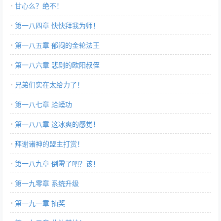
甘心么？绝不！
第一八四章 快快拜我为师！
第一八五章 郁闷的金轮法王
第一八六章 悲剧的欧阳叔侄
兄弟们实在太给力了！
第一八七章 蛤蟆功
第一八八章 这冰爽的感觉！
拜谢诸神的盟主打赏！
第一八九章 倒霉了吧？该！
第一九零章 系统升级
第一九一章 抽奖