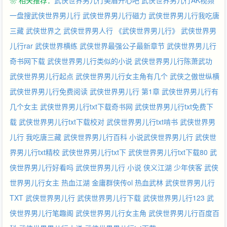
❀ 相关推荐：
武侠世界男儿行美眉开心吧
武侠世界男儿行AK视频
—————————— 公布个五百人的书友群：【56167536】喜
欢聊天讨论的就来吧。
一盘搜武侠世界男儿行
武侠世界男儿行磁力
武侠世界男儿行我吃唐
三藏
武侠世界之
武侠世界男人行
《武侠世界男儿行》
武侠世界男
儿行rar
武侠世界横练
武侠世界最强公子最新章节
武侠世界男儿行
奇书网下载
武侠世界男儿行类似的小说
武侠世界男儿行陈萧武功
武侠世界男儿行起点
武侠世界男儿行女主角有几个
武侠之傲世纵横
武侠世界男儿行免费阅读
武侠世界男儿行 第1章
武侠世界男儿行有
几个女主
武侠世界男儿行txt下载奇书网
武侠世界男儿行txt免费下
载
武侠世界男儿行txt下载校对
武侠世界男儿行txt啃书
武侠世界男
儿行 我吃唐三藏
武侠世界男儿行百科
小说武侠世界男儿行
武侠世
界男儿行txt精校
武侠世界男儿行txt下
武侠世界男儿行txt下载80
武
侠世界男儿行好看吗
武侠世界男儿行 小说
侠义江湖
少年侠客
武侠
世界男儿行女主
热血江湖
金庸群侠传ol
热血武林
武侠世界男儿行
TXT
武侠世界男儿行
武侠世界男儿行下载
武侠世界男儿行123
武
侠世界男儿行笔趣阁
武侠世界男儿行女主角
武侠世界男儿行百度百