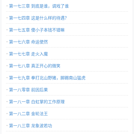
第一七三章 到底是谁，调戏了谁
第一七四章 这是什么样的待遇？
第一七五章 傻小子本钱不错嘛
第一七六章 命运使然
第一七七章 走火入魔
第一七八章 真正开心的微笑
第一七九章 拳打北山野猪，脚踢南山猛虎
第一八零章 前因后果
第一八一章 白虹掌的工作原理
第一八二章 金轮法王
第一八三章 龙象波若功