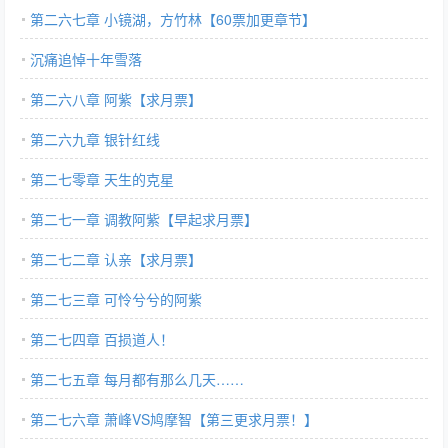
第二六七章 小镜湖，方竹林【60票加更章节】
沉痛追悼十年雪落
第二六八章 阿紫【求月票】
第二六九章 银针红线
第二七零章 天生的克星
第二七一章 调教阿紫【早起求月票】
第二七二章 认亲【求月票】
第二七三章 可怜兮兮的阿紫
第二七四章 百损道人！
第二七五章 每月都有那么几天……
第二七六章 萧峰VS鸠摩智【第三更求月票！】