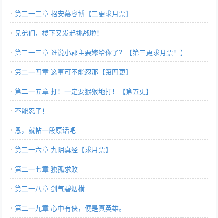
第二一二章 招安慕容博【二更求月票】
兄弟们，楼下又发起挑战啦！
第二一三章 谁说小郡主要嫁给你了？【第三更求月票！】
第二一四章 这事可不能忍那【第四更】
第二一五章 打！一定要狠狠地打！【第五更】
不能忍了！
恩，就帖一段原话吧
第二一六章 九阴真经【求月票】
第二一七章 独孤求败
第二一八章 剑气碧烟横
第二一九章 心中有侠，便是真英雄。