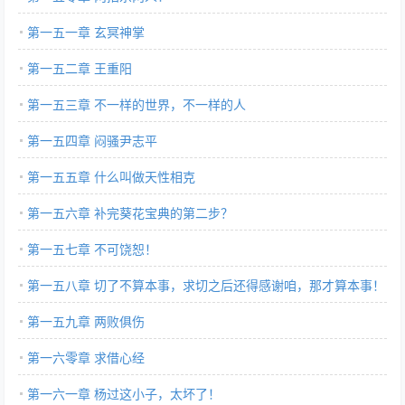
第一五一章 玄冥神掌
第一五二章 王重阳
第一五三章 不一样的世界，不一样的人
第一五四章 闷骚尹志平
第一五五章 什么叫做天性相克
第一五六章 补完葵花宝典的第二步？
第一五七章 不可饶恕！
第一五八章 切了不算本事，求切之后还得感谢咱，那才算本事！
第一五九章 两败俱伤
第一六零章 求借心经
第一六一章 杨过这小子，太坏了！