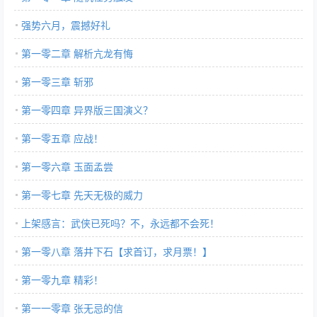
强势六月，震撼好礼
第一零二章 解析亢龙有悔
第一零三章 斩邪
第一零四章 异界版三国演义？
第一零五章 应战！
第一零六章 玉面孟尝
第一零七章 先天无极的威力
上架感言：武侠已死吗？不，永远都不会死！
第一零八章 落井下石【求首订，求月票！】
第一零九章 精彩！
第一一零章 张无忌的信