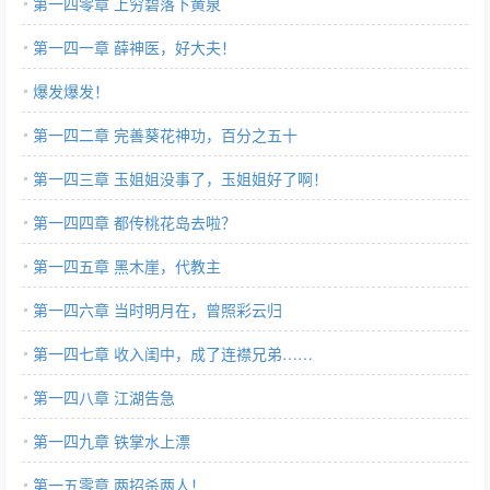
第一四零章 上穷碧落下黄泉
第一四一章 薛神医，好大夫！
爆发爆发！
第一四二章 完善葵花神功，百分之五十
第一四三章 玉姐姐没事了，玉姐姐好了啊！
第一四四章 都传桃花岛去啦？
第一四五章 黑木崖，代教主
第一四六章 当时明月在，曾照彩云归
第一四七章 收入闺中，成了连襟兄弟……
第一四八章 江湖告急
第一四九章 铁掌水上漂
第一五零章 两招杀两人！