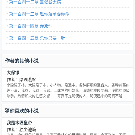
第一百四十二章 嚣张谷无病
第一百四十三章 趁你落单要你命
第一百四十四章 弄死你
第一百四十五章 杀你只要一针
作者的其他小说
大保镖
作者：梁园燕客
小隐隐于林，大隐隐于市，小人物，隐遁中。各种麻烦纷至沓来，各种纠葛纠
缠不清，我忍，我忍，我忍……成熟的姐妹花，清纯的校园萝莉，冷酷的顶级
杀手，热情如火的性感女警……哥真不是随便的人，随便起来的哥真不是
人……看小人物如何成就大保镖的传奇。
猜你喜欢的小说
我是木匠皇帝
作者：独坐池塘
这是一个内部危机重重，外部强敌林立的黑暗时代，还是一个不割地、不赔