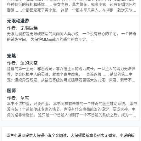
各种妹纸的簇拥和骚扰…… 美女老总，暴力警花，邻家小妹，还有妩媚到死的
御姐……全部都爱死了黄小龙。 这是一个都市平凡男人，在得到一款逆天软件
之后，改天篡命，成就牛逼人生的简单的故事。 注：本书是爽文，装逼踩人情
无限动漫游
节严重，不喜勿入 本故事纯属虚构，如有雷同，纯属巧合
&amp;amp;lt;/p&amp;amp;gt;
作者：无限破糕
无限动漫游是无限破糕写的风雨同人类小说....一个没有野心的半宅， 一个神奇
的试炼空间， 为保护MM而战斗的骚年的血汗史。 ...
宠魅
作者：鱼的天空
楚暮的第一主宠：邪恶魂宠，靠吞噬主人的魂力成长，一旦主人的魂力无法供
养，便会吃掉主人的灵魂，就像个寄生魔鬼，一直追逐着…… 楚幕的第二主
宠：连续异变魂宠，从最低等级的月光狐朝着更强大的九尾、炎君、紫帝不断
异变。 楚暮的第三主宠：一只能够轻易击倒，但却永远无法击败的魂宠，越挫
医师
越勇，它总是在嘲笑与讽刺之后，震撼全场！ 楚暮的人形魂宠：一位被世人称
之为“女神”的少女魂宠，曾因为楚暮实力弱小而叛逃。 多年
作者：草席
本书不讲中医，只谈西医。 本书同样有未来的一个神奇的医生辅助系统。 本书
没有装了个系统便成专家的情节，也没有什么病都能治的设定，要成大神，主
角的路非常漫长。 这只是一个普通人得到了一个不普通的系统之后，成为一名
优秀医师的故事。
重生小说网提供大保镖小说全文阅读、大保镖最新章节列表无弹窗，小说的版