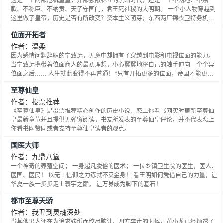
款、不称臣、不纳贡、天子守国门，君王死社稷的大明朝。 一个小人物穿越到
这里做了皇帝，历史是否有所改变？资本主义萌芽，东西两厂锦衣卫特务机
关，祸国殃民大太监，飞扬跋扈小公主，喜欢做木工活的怪皇帝，一切尽在我
位面开拓者
是木匠皇帝！ 新书《一品封疆》已经开始上传，求收藏，求推荐，各种求！
作者：温柔
因为感情问题辞职的宁致远，无意中却拥有了穿越到电影和电视位面的能力。
当宁致远携带着位面商人的最初理想，小心翼翼地将自己的触手伸向一个个异
位面之后…… 人生就此变得不再普通！ “只有开拓更多的位面，帝国才能更加
的强大！” 坐在混沌级星舰上的宁致远，如是说道。
至尊仙皇
作者：投票推荐
《至尊仙皇》是投票推荐精心创作的历史小说，恋上你看书网实时更新至尊仙
皇最新章节并且提供无弹窗阅读，书友所发表的至尊仙皇评论，并不代表恋上
你看书网赞同或者支持至尊仙皇读者的观点。
国医大师
作者：九鼎八簋
一个神奇的养殖空间； 一身超凡脱俗的医术； 一位乡镇卫生院的医生，医人、
医国、医民！ 以无上信仰之力练就不灭金身！ 看王明如何凭借自己的力量，让
华夏一族一步步走上寰宇之巅。 让万界成为脚下的基石！
都市至尊天骄
作者：我丑到灵魂深处
当其他男人还在为追求妹纸而绞尽脑汁，四方奔走的时候，黄小龙已经烦透了