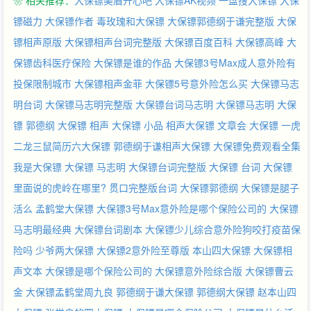
❀ 相关推荐：
大保镖美眉开心吧
大保镖AK视频
一盘搜大保镖
大保
镖磁力
大保镖作者
毒玫瑰和大保镖
大保镖郭德纲于谦完整版
大保
镖相声原版
大保镖相声台词完整版
大保镖百度百科
大保镖高峰
大
保镖齿科医疗保险
大保镖是谁的作品
大保镖3号Max成人意外险有
投保限制城市
大保镖相声金菲
大保镖5号意外险怎么买
大保镖马志
明台词
大保镖马志明完整版
大保镖台词马志明
大保镖马志明
大保
镖 郭德纲
大保镖 相声
大保镖 小品
相声大保镖
文章会 大保镖
一虎
二龙三鼠简历六大保镖
郭德纲于谦相声大保镖
大保镖免费观看全集
我是大保镖
大保镖 马志明
大保镖台词完整版
大保镖 台词
大保镖
里面说的虎岭在哪里?
贯口完整版台词
大保镖郭德纲
大保镖是腿子
活么
孟鹤堂大保镖
大保镖3号Max意外险是哪个保险公司的
大保镖
马志明最经典
大保镖台词剧本
大保镖少儿综合意外险狗咬打疫苗保
险吗
少爷两大保镖
大保镖2意外险至尊版
本山四大保镖
大保镖相
声文本
大保镖是哪个保险公司的
大保镖意外险综合版
大保镖曹云
金
大保镖孟鹤堂周九良
郭德纲于谦大保镖
郭德纲大保镖
赵本山四