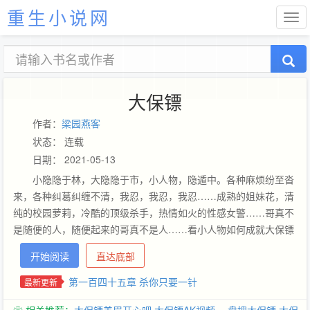
重生小说网
大保镖
作者：
梁园燕客
状态： 连载
日期： 2021-05-13
小隐隐于林，大隐隐于市，小人物，隐遁中。各种麻烦纷至沓
来，各种纠葛纠缠不清，我忍，我忍，我忍……成熟的姐妹花，清
纯的校园萝莉，冷酷的顶级杀手，热情如火的性感女警……哥真不
是随便的人，随便起来的哥真不是人……看小人物如何成就大保镖
的传奇。
开始阅读
直达底部
第一百四十五章 杀你只要一针
最新更新