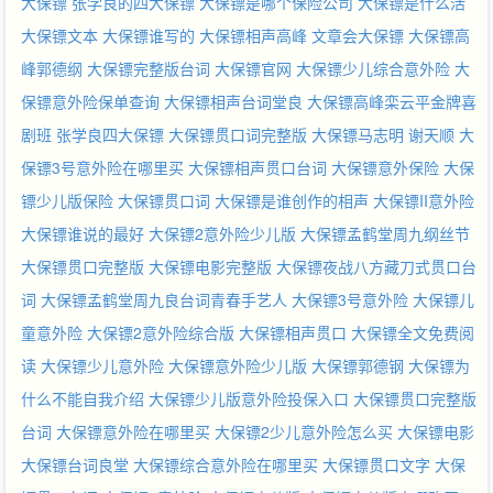
大保镖
张学良的四大保镖
大保镖是哪个保险公司
大保镖是什么活
大保镖文本
大保镖谁写的
大保镖相声高峰
文章会大保镖
大保镖高
峰郭德纲
大保镖完整版台词
大保镖官网
大保镖少儿综合意外险
大
保镖意外险保单查询
大保镖相声台词堂良
大保镖高峰栾云平金牌喜
剧班
张学良四大保镖
大保镖贯口词完整版
大保镖马志明 谢天顺
大
保镖3号意外险在哪里买
大保镖相声贯口台词
大保镖意外保险
大保
镖少儿版保险
大保镖贯口词
大保镖是谁创作的相声
大保镖II意外险
大保镖谁说的最好
大保镖2意外险少儿版
大保镖孟鹤堂周九纲丝节
大保镖贯口完整版
大保镖电影完整版
大保镖夜战八方藏刀式贯口台
词
大保镖孟鹤堂周九良台词青春手艺人
大保镖3号意外险
大保镖儿
童意外险
大保镖2意外险综合版
大保镖相声贯口
大保镖全文免费阅
读
大保镖少儿意外险
大保镖意外险少儿版
大保镖郭德钢
大保镖为
什么不能自我介绍
大保镖少儿版意外险投保入口
大保镖贯口完整版
台词
大保镖意外险在哪里买
大保镖2少儿意外险怎么买
大保镖电影
大保镖台词良堂
大保镖综合意外险在哪里买
大保镖贯口文字
大保