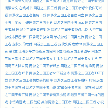
三国王者全文阅读
网游之三国王者女主角是谁
网游之三国王者免费
阅读全文
在线听书 网游之三国王者
网游之三国王者哪个软件可以
看
网游之三国王者免费下载
网游之三国王者百度网盘
网游之三国
王者百度云
小说网游之三国王者
网游之三国王者 app
网游之三国
王者36
网游之三国王者校对版
网游之三国王者顶点小说
大型三国
游戏排行榜
新三国争霸手游官网
单机游戏三国英杰传
网游之三国
王者 想枕头的瞌睡
网游之三国王者 想枕头的瞌睡txt
网游之三国王
者 第1章
王者纷争之征战三国官网下载
征战三国王者纷争
网游之
三国王者顶点
网游之三国王者女主几个
网游之三国王者女主角
三
国霸王大陆官网
网游之三国王者起点
网游之三国王者 笔趣阁
网游
之三国王者听书
网游之三国王者txt下载全本
网游之三国王者TXT下
载
网游之三国王者想枕头的瞌睡
网游之三国王者好看吗
139g热血
帝王三国官网
网游之三国王者小说
37最强王者三国手游官网
网游
之三国王者百科
网游之三国王者有声小说
和最强王者三国一样的游
戏
永恒唠游戏 三国战纪
类似网游之三国王者
网游之三国王者 小说