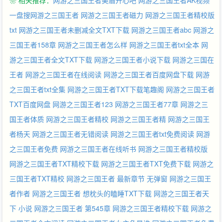
❀ 相关推荐：
网游之三国王者美眉开心吧
网游之三国王者AK视频
一盘搜网游之三国王者
网游之三国王者磁力
网游之三国王者精校版
txt
网游之三国王者未删减全文TXT下载
网游之三国王者abc
网游之
三国王者158章
网游之三国王者怎么样
网游之三国王者txt全本
网
游之三国王者全文TXT下载
网游之三国王者小说下载
网游之三国在
王者
网游之三国王者在线阅读
网游之三国王者百度网盘下载
网游
之三国王者txt全集
网游之三国王者TXT下载笔趣阁
网游之三国王者
TXT百度网盘
网游之三国王者123
网游之三国王者77章
网游之三
国王者体质
网游之三国王者精校
网游之三国王者精
网游之三国王
者杨天
网游之三国王者无错阅读
网游之三国王者txt免费阅读
网游
之三国王者免费
网游之三国王者在线听书
网游之三国王者精校版
网游之三国王者TXT精校下载
网游之三国王者TXT免费下载
网游之
三国王者TXT精校
网游之三国王者 最新章节 无弹窗
网游之三国王
者作者
网游之三国王者 想枕头的瞌睡TXT下载
网游之三国王者天
下 小说
网游之三国王者 第545章
网游之三国王者精校下载
网游之