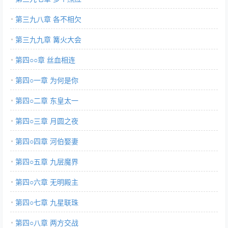
第三九八章 各不相欠
第三九九章 篝火大会
第四○○章 丝血相连
第四○一章 为何是你
第四○二章 东皇太一
第四○三章 月圆之夜
第四○四章 河伯娶妻
第四○五章 九层魔界
第四○六章 无明殿主
第四○七章 九星联珠
第四○八章 两方交战