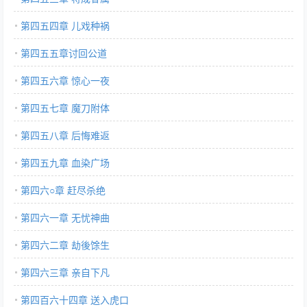
第四五四章 儿戏种祸
第四五五章讨回公道
第四五六章 惊心一夜
第四五七章 魔刀附体
第四五八章 后悔难返
第四五九章 血染广场
第四六○章 赶尽杀绝
第四六一章 无忧神曲
第四六二章 劫後馀生
第四六三章 亲自下凡
第四百六十四章 送入虎口