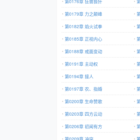
第0176章 狂兽狴犴
第
第0179章 力之颠峰
第
第0182章 焰火试拳
第
第0185章 正视内心
第
第0188章 戒面变动
第0191章 主动权
第
第0194章 接人
第
第0197章 农、指婚
第
第0200章 生命赞歌
第0203章 四方云动
第
第0206章 初闻有方
第
第0209章 冲突
第