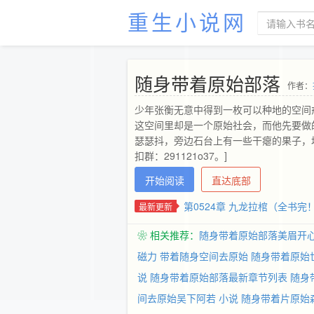
重生小说网
随身带着原始部落
作者：
少年张衡无意中得到一枚可以种地的空间
这空间里却是一个原始社会，而他先要做
瑟瑟抖，旁边石台上有一些干瘪的果子，地
扣群：291121o37。]
开始阅读
直达底部
第0524章 九龙拉棺（全书完
最新更新
❀ 相关推荐：
随身带着原始部落美眉开
磁力
带着随身空间去原始
随身带着原始
说
随身带着原始部落最新章节列表
随身
间去原始吴下阿若 小说
随身带着片原始