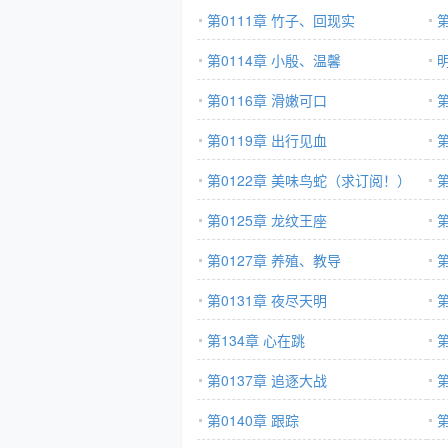
第0111章 竹子、回现实
第
第0114章 小殷、温馨
第0116章 滑嫩可口
第0119章 出行见血
第0122章 美味鸟蛇（求订阅！）
第0125章 龙纹王座
第
第0127章 养殖、教导
第
第0131章 夜尽天明
第
第134章 心在跳
第
第0137章 追逐大战
第
第0140章 跟踪
第