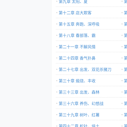
第九章 太阳、夏
第十二章 店大欺客
第十五章 奔跑、深呼吸
第十八章 春部落、霸
第二十一章 不解风情
第二十四章 香气扑鼻
第二十七章 出发、双花杀猪刀
第三十章 煅烧、丰收
第三十三章 出发、森林
第三十六章 养伤、幻想战
第三十九章 树叶、红薯
第四十二章 松针、培土