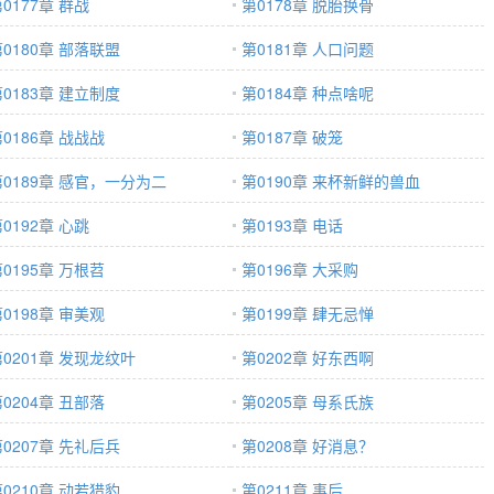
0177章 群战
第0178章 脱胎换骨
0180章 部落联盟
第0181章 人口问题
0183章 建立制度
第0184章 种点啥呢
0186章 战战战
第0187章 破笼
第0189章 感官，一分为二
第0190章 来杯新鲜的兽血
0192章 心跳
第0193章 电话
0195章 万根苕
第0196章 大采购
0198章 审美观
第0199章 肆无忌惮
第0201章 发现龙纹叶
第0202章 好东西啊
0204章 丑部落
第0205章 母系氏族
0207章 先礼后兵
第0208章 好消息？
0210章 动若猎豹
第0211章 事后