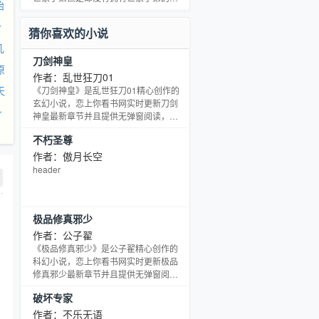
始
扣群：291121o37。]
利，而是全帝国出了名的废柴但是却意
外得到了上古的召唤天书，从此为了改
个
猜你喜欢的小说
变自己的命运，为了保护自己的爱的人
几
被迫走上了一条强者之路！ “我也许不
刀剑神皇
强，但是你在和我决斗之前必须能够打
原
败我的小弟！”柳凡言。 召唤天书，召唤
作者：乱世狂刀01
中国历史有名的刺客，武将，谋士，侠
天
《刀剑神皇》是乱世狂刀01精心创作的
客，为的只是一个强者崛起的梦想！当
玄幻小说，恋上你看书网实时更新刀剑
身
武侠人士出现的时候
神皇最新章节并且提供无弹窗阅读，书
友所发表的刀剑神皇评论，并不代表恋
不朽圣尊
上你看书网赞同或者支持刀剑神皇读者
的观点。
作者：傲月长空
header
极品修真邪少
作者：公子翟
《极品修真邪少》是公子翟精心创作的
科幻小说，恋上你看书网实时更新极品
修真邪少最新章节并且提供无弹窗阅
读，书友所发表的极品修真邪少评论，
破坏专家
并不代表恋上你看书网赞同或者支持极
品修真邪少读者的观点。
作者：不乐无语