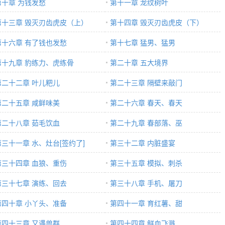
第十章 为钱发愁
第十一章 龙纹树叶
第十三章 毁灭刃齿虎皮（上）
第十四章 毁灭刃齿虎皮（下）
第十六章 有了钱也发愁
第十七章 猛男、猛男
第十九章 豹练力、虎练骨
第二十章 五大境界
第二十二章 叶儿粑儿
第二十三章 隔壁来敲门
第二十五章 咸鲜味美
第二十六章 春天、春天
第二十八章 茹毛饮血
第二十九章 春部落、巫
第三十一章 水、灶台[签约了]
第三十二章 内脏盛宴
第三十四章 血狼、重伤
第三十五章 模拟、刺杀
第三十七章 演练、回去
第三十八章 手机、屠刀
第四十章 小丫头、准备
第四十一章 育红薯、甜
第四十三章 又遇兽群
第四十四章 鲜血飞溅