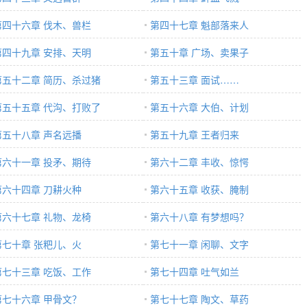
第四十六章 伐木、兽栏
第四十七章 魁部落来人
第四十九章 安排、天明
第五十章 广场、卖果子
第五十二章 简历、杀过猪
第五十三章 面试……
第五十五章 代沟、打败了
第五十六章 大伯、计划
第五十八章 声名远播
第五十九章 王者归来
第六十一章 投矛、期待
第六十二章 丰收、惊愕
第六十四章 刀耕火种
第六十五章 收获、腌制
第六十七章 礼物、龙椅
第六十八章 有梦想吗？
第七十章 张粑儿、火
第七十一章 闲聊、文字
第七十三章 吃饭、工作
第七十四章 吐气如兰
第七十六章 甲骨文？
第七十七章 陶文、草药