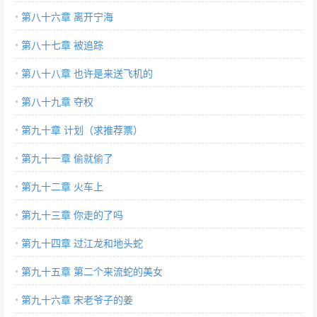
第八十六章 离开宁海
第八十七章 被追踪
第八十八章 也许是来送飞机的
第八十九章 夺权
第九十章 计划（求推荐票）
第九十一章 偷就偷了
第九十二章 火车上
第九十三章 你走的了吗
第九十四章 过江龙和地头蛇
第九十五章 第二个来流蛇的美女
第九十六章 宋老爷子的姜