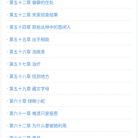
第五十二章 偏僻的住处
第五十三章 宋家彻查结果
第五十四章 原始丛林中的悠闲人
第五十五章 出手相助
第五十六章 池婉青
第五十七章 治疗
第五十八章 找到地方
第五十九章 藏文字母
第六十章 绿眼小蛇
第六十一章 难道只是报恩
第六十二章 为什么要被她利用
第六十三章 离开