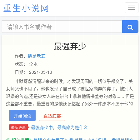
重生小说网
最强弃少
作者：
鹅是老五
状态： 全本
日期： 2021-05-13
叶默蓦然清醒过来的时候，才发现周围的一切似乎都变了，美
女师父也不见了。他也发现了自己成了被世家抛弃的弃子，被别人
退婚的苦逼,还是被女人站在讲台上拿着他情书羞辱的对象...... 但是
这些都不重要，最重要的是他还记忆起了另外一件原本不属于他的
可怕的事情。
开始阅读
直达底部
最强弃少中，最高修为是什么
最新更新