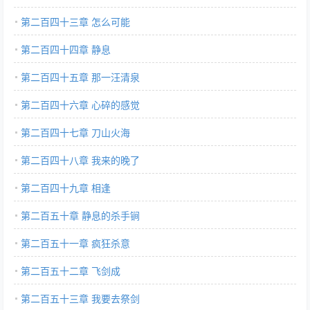
第二百四十三章 怎么可能
第二百四十四章 静息
第二百四十五章 那一汪清泉
第二百四十六章 心碎的感觉
第二百四十七章 刀山火海
第二百四十八章 我来的晚了
第二百四十九章 相逢
第二百五十章 静息的杀手锏
第二百五十一章 疯狂杀意
第二百五十二章 飞剑成
第二百五十三章 我要去祭剑