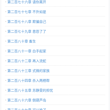
第二百七十六章 请你离开
第二百七十七章 不外如是
第二百七十八章 欺骗自己
第二百七十九章 恩怨了了
第二百八十章 畜生
第二百八十一章 白手起家
第二百八十二章 再入流蛇
第二百八十三章 式微的家族
第二百八十四章 杀入两栖帮
第二百八十五章 苏静雯的担忧
第二百八十六章 倒葫芦岛
第二百八十七章 可以抢了