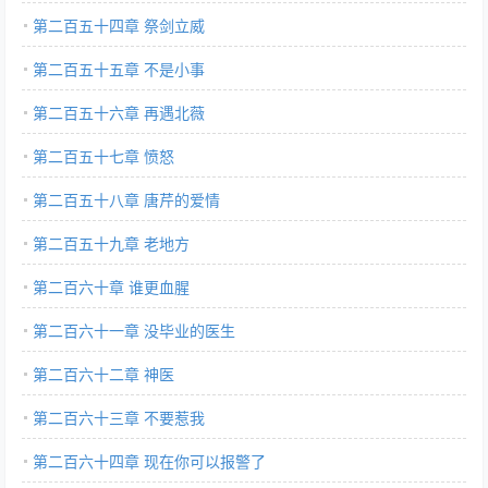
第二百五十四章 祭剑立威
第二百五十五章 不是小事
第二百五十六章 再遇北薇
第二百五十七章 愤怒
第二百五十八章 唐芹的爱情
第二百五十九章 老地方
第二百六十章 谁更血腥
第二百六十一章 没毕业的医生
第二百六十二章 神医
第二百六十三章 不要惹我
第二百六十四章 现在你可以报警了