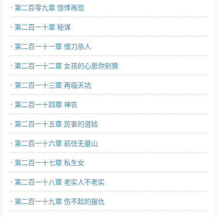
第二百零九章 惊悸再现
第二百一十章 秘谋
第二百一十一章 借刀杀人
第二百一十二章 女孩的心思你别猜
第二百一十三章 再临天坑
第二百一十四章 神农
第二百一十五章 厉害的道姑
第二百一十六章 前往无量山
第二百一十七章 私生女
第二百一十八章 老实人不老实
第二百一十九章 伤不起的报仇