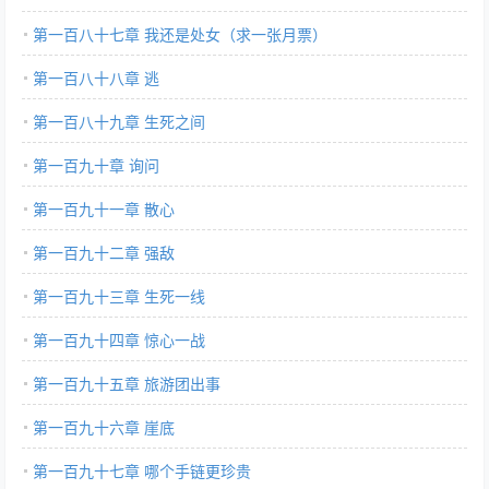
第一百八十七章 我还是处女（求一张月票）
第一百八十八章 逃
第一百八十九章 生死之间
第一百九十章 询问
第一百九十一章 散心
第一百九十二章 强敌
第一百九十三章 生死一线
第一百九十四章 惊心一战
第一百九十五章 旅游团出事
第一百九十六章 崖底
第一百九十七章 哪个手链更珍贵