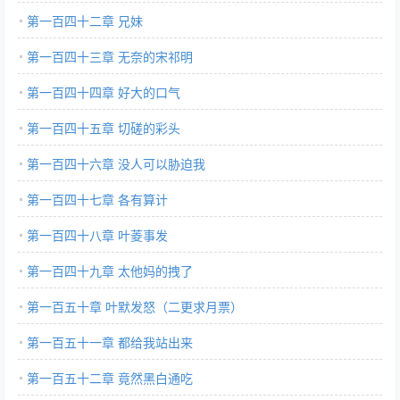
第一百四十二章 兄妹
第一百四十三章 无奈的宋祁明
第一百四十四章 好大的口气
第一百四十五章 切磋的彩头
第一百四十六章 没人可以胁迫我
第一百四十七章 各有算计
第一百四十八章 叶菱事发
第一百四十九章 太他妈的拽了
第一百五十章 叶默发怒（二更求月票）
第一百五十一章 都给我站出来
第一百五十二章 竟然黑白通吃