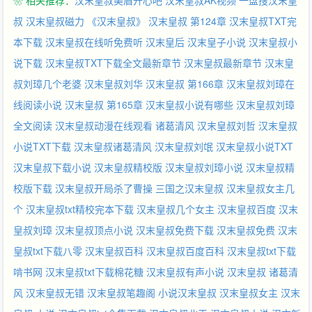
❀ 相关推荐：
汉末皇叔美眉开心吧
汉末皇叔AK视频
一盘搜汉末皇
叔
汉末皇叔磁力
《汉末皇叔》
汉末皇叔 第124章
汉末皇叔TXT完
本下载
汉末皇叔在线听免费听
汉末皇后
汉末皇子小说
汉末皇叔小
说下载
汉末皇叔TXT下载全文最新章节
汉末皇叔最新章节
汉末皇
叔刘璋几个老婆
汉末皇叔刘华
汉末皇叔 第166章
汉末皇叔刘璋在
线阅读小说
汉末皇叔 第165章
汉末皇叔小说有哪些
汉末皇叔刘璋
全文阅读
汉末皇叔动漫在线观看
诸葛清风
汉末皇叔刘哲
汉末皇叔
小说TXT下载
汉末皇叔诸葛清风
汉末皇叔刘氓
汉末皇叔小说TXT
汉末皇叔下载小说
汉末皇叔精校版
汉末皇叔刘璋小说
汉末皇叔精
校版下载
汉末皇叔开局杀了曹操
三国之汉末皇叔
汉末皇叔女主几
个
汉末皇叔txt精校完本下载
汉末皇叔几个女主
汉末皇叔百度
汉末
皇叔刘璋
汉末皇叔顶点小说
汉末皇叔免费下载
汉末皇叔免费
汉末
皇叔txt下载八零
汉末皇叔百科
汉末皇叔百度百科
汉末皇叔txt下载
啃书网
汉末皇叔txt下载棉花糖
汉末皇叔有声小说
汉末皇叔 诸葛清
风
汉末皇叔无错
汉末皇叔笔趣阁
小说汉末皇叔
汉末皇叔女主
汉末