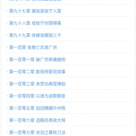
第九十七章 擒张梁张宁入营
第九十八章 戏张宁刘璋得美
第九十九章 收嫁妆精锐三千
第一百章 张角亡兵发广宗
第一百零一章 破广宗奔袭曲阳
第一百零二章 胜班师家宅琐事
第一百零三章 未赏功再受弹劾
第一百零四章 以退为进欺群臣
第一百零五章 加冠赐婚升州牧
第一百零六章 选精兵再收大将
第一百零七章 关羽之春秋刀法