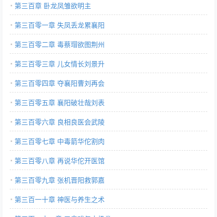
第三百章 卧龙凤雏欲明主
第三百零一章 失凤丢龙累襄阳
第三百零二章 毒蔡瑁欲图荆州
第三百零三章 儿女情长刘景升
第三百零四章 夺襄阳曹刘再会
第三百零五章 襄阳破壮哉刘表
第三百零六章 良相良医会武陵
第三百零七章 中毒箭华佗割肉
第三百零八章 再说华佗开医馆
第三百零九章 张机晋阳救郭嘉
第三百一十章 神医与养生之术