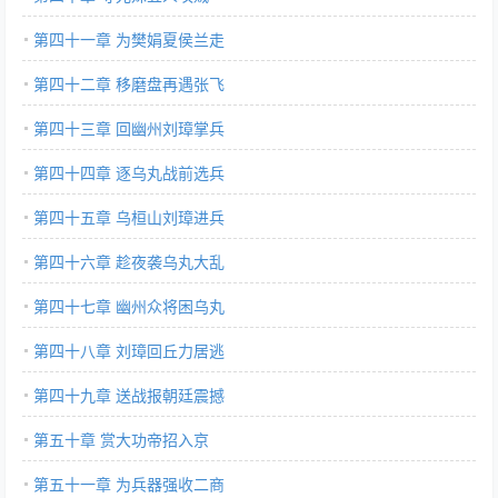
第四十一章 为樊娟夏侯兰走
第四十二章 移磨盘再遇张飞
第四十三章 回幽州刘璋掌兵
第四十四章 逐乌丸战前选兵
第四十五章 乌桓山刘璋进兵
第四十六章 趁夜袭乌丸大乱
第四十七章 幽州众将困乌丸
第四十八章 刘璋回丘力居逃
第四十九章 送战报朝廷震撼
第五十章 赏大功帝招入京
第五十一章 为兵器强收二商