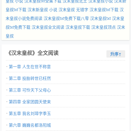
皇叔 小说
汉末皇叔txt全集下载
汉末皇叔北王
汉末皇叔小说
汉末新
皇叔txt下载
汉末新皇叔 小说
汉末皇叔 无错字
汉末皇叔txt下载
汉
末皇叔小说免费阅读
汉末皇叔txt免费下载八零
汉末皇叔txt
汉末皇
叔txt免费下载
汉末皇叔全文阅读
汉末皇叔下载
汉末皇叔顶点
汉末
皇叔
《汉末皇叔》全文阅读
升序↑
第一章 人生在世不称意
第二章 投胎转世已枉然
第三章 可怜天下父母心
第四章 全家团圆天使来
第五章 我名刘璋字季玉
第六章 巍巍名都洛阳城