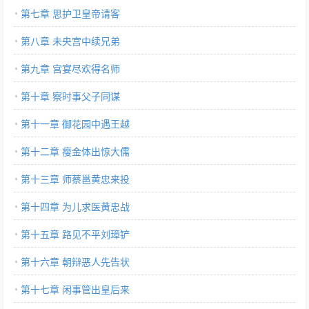
第七章 思护卫皇帝请客
第八章 未央宫中续兄弟
第九章 宫宴尽欢得名师
第十章 察时事父子同谋
第十一章 御花园中遇王越
第十二章 瘦金体出惊大儒
第十三章 师蔡邕黄忠来投
第十四章 为儿求医黄忠战
第十五章 路见不平刘璋铲
第十六章 朝辩恶人先告状
第十七章 闲事管出皇后来