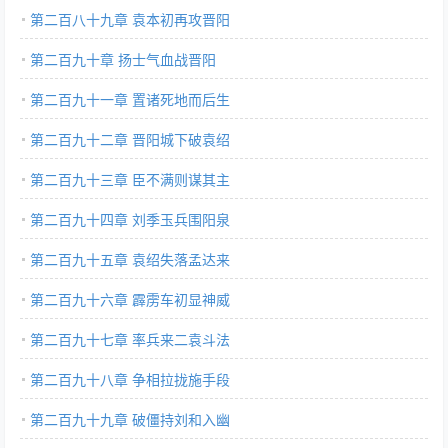
第二百八十九章 袁本初再攻晋阳
第二百九十章 扬士气血战晋阳
第二百九十一章 置诸死地而后生
第二百九十二章 晋阳城下破袁绍
第二百九十三章 臣不满则谋其主
第二百九十四章 刘季玉兵围阳泉
第二百九十五章 袁绍失落孟达来
第二百九十六章 霹雳车初显神威
第二百九十七章 率兵来二袁斗法
第二百九十八章 争相拉拢施手段
第二百九十九章 破僵持刘和入幽