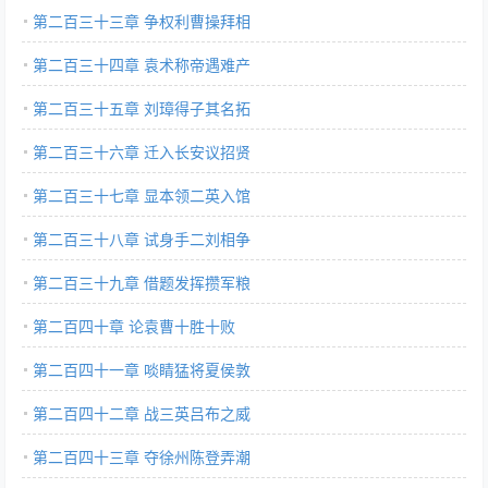
第二百三十三章 争权利曹操拜相
第二百三十四章 袁术称帝遇难产
第二百三十五章 刘璋得子其名拓
第二百三十六章 迁入长安议招贤
第二百三十七章 显本领二英入馆
第二百三十八章 试身手二刘相争
第二百三十九章 借题发挥攒军粮
第二百四十章 论袁曹十胜十败
第二百四十一章 啖睛猛将夏侯敦
第二百四十二章 战三英吕布之威
第二百四十三章 夺徐州陈登弄潮