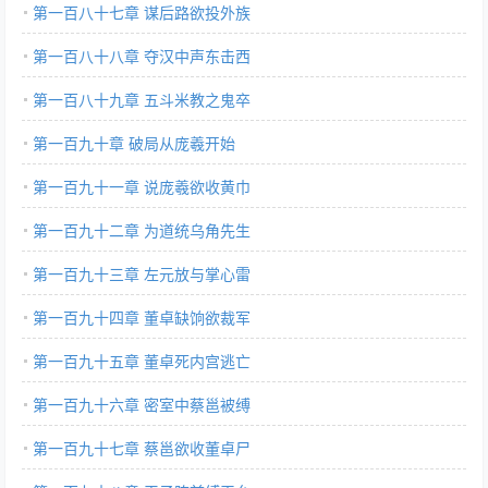
第一百八十七章 谋后路欲投外族
第一百八十八章 夺汉中声东击西
第一百八十九章 五斗米教之鬼卒
第一百九十章 破局从庞羲开始
第一百九十一章 说庞羲欲收黄巾
第一百九十二章 为道统乌角先生
第一百九十三章 左元放与掌心雷
第一百九十四章 董卓缺饷欲裁军
第一百九十五章 董卓死内宫逃亡
第一百九十六章 密室中蔡邕被缚
第一百九十七章 蔡邕欲收董卓尸