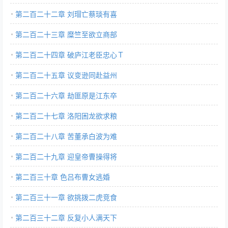
第二百二十二章 刘瑁亡蔡琰有喜
第二百二十三章 糜竺至欲立商部
第二百二十四章 破庐江老臣忠心Ｔ
第二百二十五章 议变逊同赴益州
第二百二十六章 劫匪原是江东卒
第二百二十七章 洛阳困龙欲求粮
第二百二十八章 苦董承白波为难
第二百二十九章 迎皇帝曹操得将
第二百三十章 色吕布曹女逃婚
第二百三十一章 欲挑拨二虎竞食
第二百三十二章 反复小人满天下