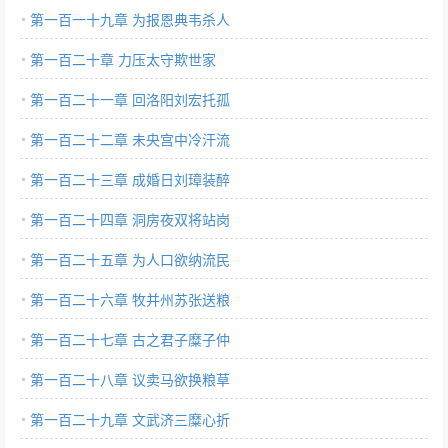
第一百一十九章 为报恩典韦杀人
第一百二十章 力压太守欺世家
第一百二十一章 回洛阳刘宏托孤
第一百二十二章 未央宫中冷汗流
第一百二十三章 成婚日刘璋装醉
第一百二十四章 洞房夜双将站岗
第一百二十五章 为人口欲纳流民
第一百二十六章 牧并州苏张送粮
第一百二十七章 古之君子糜子仲
第一百二十八章 议卖马欲换粮草
第一百二十九章 文武济三糜心折