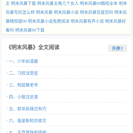
主
明末风暴下载
明末风暴主角几个女人
明末风暴txt精校全本
明末
风暴写的怎么样
明末风暴
明末风暴小说
明末风暴百度百科
明末风
暴精校版txt
明末风暴小说免费阅读
明末风暴有声小说
明末风暴好
看吗
明末风暴txt下载
《明末风暴》全文阅读
升序↑
一、少年如清晨
二、刁奴当受惩
三、狗屁舅老爷
四、小智岂足道
五、若非前缘岂有巧
六、虽是新知亦故交
七、玉盘落珠假债销