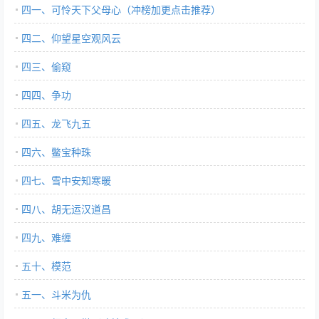
四一、可怜天下父母心（冲榜加更点击推荐）
四二、仰望星空观风云
四三、偷窥
四四、争功
四五、龙飞九五
四六、鳖宝种珠
四七、雪中安知寒暖
四八、胡无运汉道昌
四九、难缠
五十、模范
五一、斗米为仇