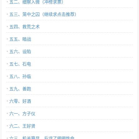
五二、细察入微（冲榜求票）
五三、笼中之囚（继续求点击推荐）
五四、救荒之术
五五、暗战
五六、设陷
五七、石电
五八、孙临
五九、善跑
六零、好酒
六一、方子仪
六二、王好贤
六三、机关算尽，反误了卿卿性命