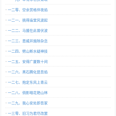
一二零、空余赏格伴夜焰
一二一、挑得庙堂风波起
一二二、马援在此曾伏波
一二三、恩威并施除杂念
一二四、劈山断水疑神技
一二五、安得广厦数十间
一二六、黑石腾化昆吾焰
一二七、抱定东风上青云
一二八、俏影暗花艳山林
一二九、我心安处即吾家
一三零、旧习为君尽改罢