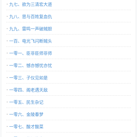
九七、欲为三清宏大道
九八、思与百姓复血仇
九九、雷鸣一声破贼胆
一百、电光飞闪断贼头
一零一、臣非臣师非师
一零二、憾亦憾忧亦忧
一零三、子仪见如是
一零四、阁老遇天敌
一零五、民生杂记
一零六、金陵春梦
一零七、酸才酸菜