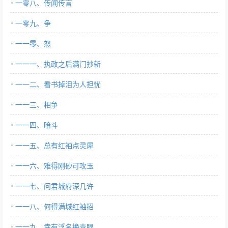
一零八、传闻传言
一零九、争
一一零、怒
一一一、执政之后满门抄斩
一一二、看书掉泪为人担忧
一一三、相争
一一四、暗斗
一一五、总有红袖点灵犀
一一六、难得刚砂可攻玉
一一七、问君城府深几许
一一八、何得满城红袖招
一一九、幸有浮名换青眼