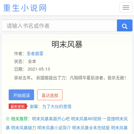
重生小说网
明末风暴
作者：
圣者晨雷
状态： 全本
日期： 2021-05-13
崇祯五年。 俞国振拔出了刀：凡阻碍华夏前进者，皆杀无赦！
开始阅读
直达底部
谢幕：为了大伙的恩情
最新更新
❀ 相关推荐：
明末风暴美眉开心吧
明末风暴AK视频
一盘搜明末风
暴
明末风暴磁力
明末风暴小说简介
明末风暴全本完结版
明末风暴