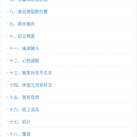
八、身名俱裂数尔曹
九、顺水推舟
十、初立根基
十一、操演赌斗
十二、心悦诚服
十三、敢笑孙坚不丈夫
十四、休道九河非好汉
十五、我有佳宾
十六、纸上谈兵
十七、初计
十八、雏苗