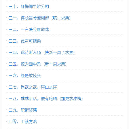
三十、红梅阁里辨分明
三一、撑长篙兮漫溯游（咳，求票）
三二、一言决兮匪命休
三三、此声可绕梁
三四、此诗断人肠（快新一周了求票）
三五、惊为画中景（新一周求票）
三六、疑是故伎张
三七、尚武之武，崖山之崖
三八、乖乖听话，便有吃喝（加更求冲榜）
三九、职衔奖惩
四零、工读方略