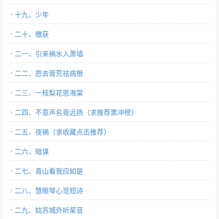
十九、少年
二十、缴获
二一、引来祸水入萧墙
二二、愿去膏荒祛病根
二三、一枝梨花思海棠
二四、不意声名竟远扬（求推荐票冲榜）
二五、夜祸（求收藏点击推荐）
二六、暗谋
二七、青山看我应如是
二八、慧眼琴心觅短诗
二九、姑苏城外听桨音