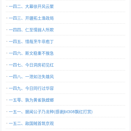
一四二、大幕徐开风云聚
一四三、开疆拓土渔政局
一四四、仁至懦弱人所欺
一四五、惜哉烹牛非庖丁
一四六、斯文稳重不猴急
一四七、今日洞房初见红
一四八、一泄如注失雄风
一四九、今日同行过华容
一五零、孰为黄雀孰螳螂
一五一、据闻公子乃龙种(感谢jbt308飘红打赏)
一五二、敌国贼首筑京观