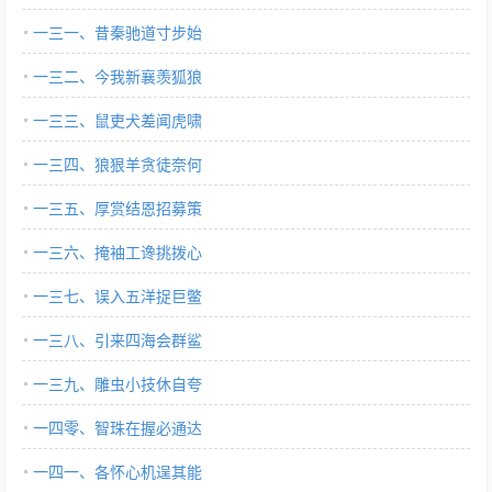
一三一、昔秦驰道寸步始
一三二、今我新襄羡狐狼
一三三、鼠吏犬差闻虎啸
一三四、狼狠羊贪徒奈何
一三五、厚赏结恩招募策
一三六、掩袖工谗挑拨心
一三七、误入五洋捉巨鳖
一三八、引来四海会群鲨
一三九、雕虫小技休自夸
一四零、智珠在握必通达
一四一、各怀心机逞其能