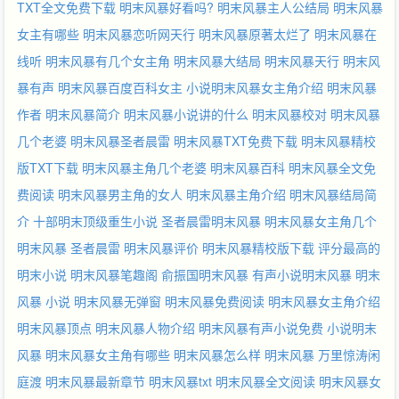
TXT全文免费下载
明末风暴好看吗?
明末风暴主人公结局
明末风暴
女主有哪些
明末风暴恋听网天行
明末风暴原著太烂了
明末风暴在
线听
明末风暴有几个女主角
明末风暴大结局
明末风暴天行
明末风
暴有声
明末风暴百度百科女主
小说明末风暴女主角介绍
明末风暴
作者
明末风暴简介
明末风暴小说讲的什么
明末风暴校对
明末风暴
几个老婆
明末风暴圣者晨雷
明末风暴TXT免费下载
明末风暴精校
版TXT下载
明末风暴主角几个老婆
明末风暴百科
明末风暴全文免
费阅读
明末风暴男主角的女人
明末风暴主角介绍
明末风暴结局简
介
十部明末顶级重生小说
圣者晨雷明末风暴
明末风暴女主角几个
明末风暴 圣者晨雷
明末风暴评价
明末风暴精校版下载
评分最高的
明末小说
明末风暴笔趣阁
俞振国明末风暴
有声小说明末风暴
明末
风暴 小说
明末风暴无弹窗
明末风暴免费阅读
明末风暴女主角介绍
明末风暴顶点
明末风暴人物介绍
明末风暴有声小说免费
小说明末
风暴
明末风暴女主角有哪些
明末风暴怎么样
明末风暴 万里惊涛闲
庭渡
明末风暴最新章节
明末风暴txt
明末风暴全文阅读
明末风暴女