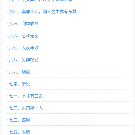
六四、真耶非耶，阉人之中亦有东林
六五、利益联盟
六六、必死无恕
六七、大获丰收
六八、另辟蹊径
六九、幼虎
七零、猾役
七一、不才有三策
七二、灭口疑一人
七三、谍网
七四、收钩