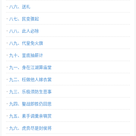
八六、送礼
八七、民变骤起
八八、此人必除
八九、代皇免火旗
九十、釜底抽薪计
九一、身在江湖算庙堂
九二、枉做他人嫁衣裳
九三、乐极须防生悲事
九四、鏊战即胜仍回思
九五、素手调羹亲犒赏
九六、虎贲尽是封侯将