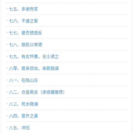
七五、多谢夸奖
七六、不速之客
七七、是否想造反
七八、振民以育德
七九、有女怀春，吉士诱之
八零、匪来贸丝，来即我谋
八一、在陆山庄
八二、仓皇离去（求收藏推荐）
八三、死水微澜
八四、意外之喜
八五、冲压