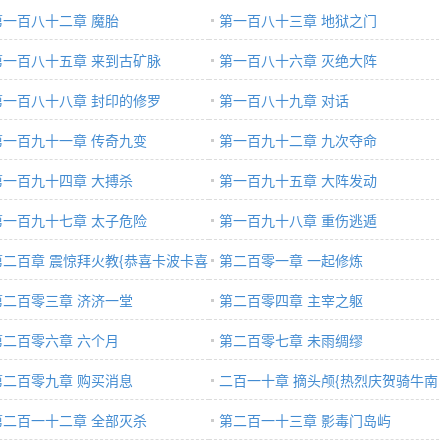
第一百八十二章 魔胎
第一百八十三章 地狱之门
第一百八十五章 来到古矿脉
第一百八十六章 灭绝大阵
第一百八十八章 封印的修罗
第一百八十九章 对话
第一百九十一章 传奇九变
第一百九十二章 九次夺命
第一百九十四章 大搏杀
第一百九十五章 大阵发动
第一百九十七章 太子危险
第一百九十八章 重伤逃遁
第二百章 震惊拜火教{恭喜卡波卡喜
第二百零一章 一起修炼
龙子}
第二百零三章 济济一堂
第二百零四章 主宰之躯
第二百零六章 六个月
第二百零七章 未雨绸缪
第二百零九章 购买消息
二百一十章 摘头颅{热烈庆贺骑牛南
第二百一十二章 全部灭杀
下龙子满月} 梦入神机
第二百一十三章 影毒门岛屿