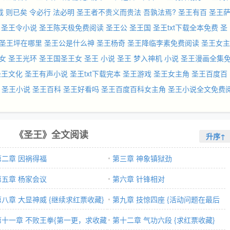
载
则已矣
令必行
法必明
圣王者不贵义而贵法
吾孰法焉?
圣王有百
圣王
圣王令小说
圣王陈天极免费阅读
圣王公
圣王国
圣王txt下载全本免费
圣
圣王坪在哪里
圣王公是什么神
圣王杨奇
圣王降临李素免费阅读
圣王女主
女
圣王光环
圣王国圣王女
圣王 小说
圣王 梦入神机 小说
圣王漫画全集
圣王文化
圣王有声小说
圣王txt下载完本
圣王游戏
圣王女主角
圣王百度百
圣王小说
圣王百科
圣王好看吗
圣王百度百科女主角
圣王小说全文免费
《圣王》全文阅读
升序↑
第二章 因祸得福
第三章 神象镇狱劲
第五章 杨家会议
第六章 针锋相对
第八章 大显神威 {继续求红票收藏}
第九章 技惊四座 {活动问题在最后
第十一章 不败王拳{第一更，求收藏
哦，求红票收藏
第十二章 气功六段 {求红票收藏}