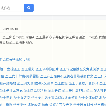
 2021-05-13
，恋上你看书网实时更新圣王最新章节并且提供无弹窗阅读，书友所发表
者支持圣王读者的观点。
能免费获得纵横币哦〕
频
一盘搜圣王
圣王磁力
圣王公神像图片
圣王令完整版全文免费阅读
圣
价值
圣王女卡尔嘉·贝萨雷斯
圣王在上而民不冻饥者非能耕而食之
圣王什
版在线播放
圣王肉怎么做好吃又简单
圣王国篇
圣王见贤以乐贤翻译
圣王
圣王是什么意思
圣王国篇剧场版
圣王是谁
圣王是什么神仙
圣王 梦入神
圣王电影
圣王女之剑
圣王令小说全文免费阅读无弹窗
圣王树体菇路线
圣
处士横议
圣王不作
诸侯放恣
杨朱
墨翟之言盈天下
圣王境界划分
圣王树