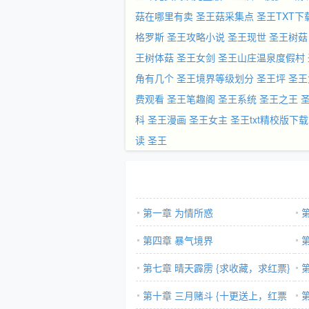
菇在哪里有卖
圣王菇采集点
圣王TXT下
格罗斯
圣王攻略小说
圣王现世
圣王树菇
王树体菇
圣王女剑
圣王山庄温泉度假村
角有几个
圣王境界等级划分
圣王坪
圣王
费观看
圣王笔趣阁
圣王系统
圣王之王
科
圣王漫画
圣王女主
圣王txt精校版下载
读
圣王
第一章 为情所惑
第四章 暴气境界
第七章 晴天霹雳 {求收藏，求红票}
第十章 三月赌斗 {十更送上，红票