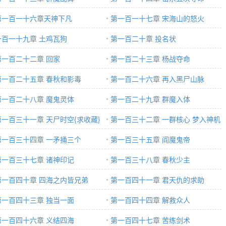
第一百一十六章天神下凡
第一百一十七章 宋海山的怒火
一百一十九章 土鸡瓦狗
第一百二十章 投名状
第一百二十二章 回家
第一百二十三章 杨战夺命
第一百二十五章 春秋和影毒
第一百二十六章 再入黑尸山脉
第一百二十八章 魔鬼灵体
第一百二十九章 群魔入体
第一百三十一章 天尸时空{求收藏}
第一百三十二章 一群核心 梦入神机
入神机
第一百三十四章 一矛捅三个
第一百三十五章 阎魔鬼帝
第一百三十七章 诸神印记
第一百三十八章 春秋少主
第一百四十章 四海之内皆兄弟
第一百四十一章 君天仇的求助
第一百四十三章 独当一面
第一百四十四章 解救众人
第一百四十六章 义结四海
第一百四十七章 苦练剑术