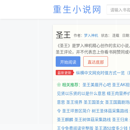
重生小说网
圣王
作者：
梦入神机
状态： 连载
日期：
《圣王》是梦入神机精心创作的玄幻小说
圣王评论，并不代表恋上你看书网赞同或
开始阅读
直达底部
纵横中文网充时值方式一览〔
最新更新
❀ 相关推荐：
圣王美眉开心吧
圣王AK视
见贤以乐贤的以是什么意思
蛏王肉营养
意思
圣王境界
圣王国圣女
圣王国篇剧场
令
圣王坪景区简介
树王圣体菇采集路线
圣王麒麟
圣王树体菇采集路线
圣王归来
王令免费阅读完整版
圣王酒52度多少钱