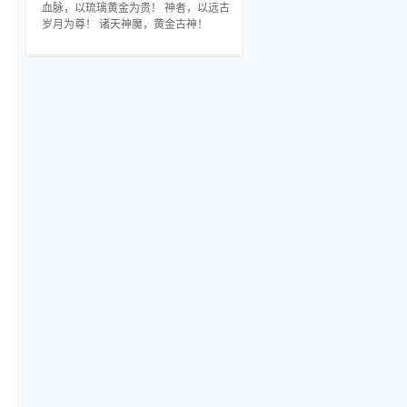
遍天下，天天数钱数到手抽筋！这位不
血脉，以琉璃黄金为贵！ 神者，以远古
能修炼的废材王妃天赋逆天，炼器炼丹
岁月为尊！ 诸天神魔，黄金古神！
秘纹驯兽样样精通，无数大佬哭着喊着
要收她为徒！这位丑陋无盐的王妃实际
上容貌绝美，颠倒众生！第一神医是
她，第一符师也是她，第一丹师