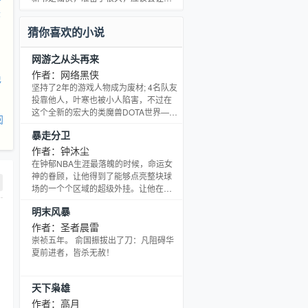
家耳目一新吧。 龙蛇最近更新缓慢到了
萨
一个令人发指的程度，我自己都不好意
猜你喜欢的小说
思说了。不过新书有大量存稿，不会发
生这样的情况了。 新书《阳神》也是突
网游之从头再来
破了《佛本》《黑山》《龙蛇》没有存
稿的尴尬局面。 新书开始了，龙蛇也要
作者：网络黑侠
免
尽快的完结了，不过最后还有几个情节
坚持了2年的游戏人物成为废材; 4名队友
写。龙蛇耗费我太多心血了，虽然还没
投靠他人，叶寒也被小人陷害，不过在
有写完，但是我的人仍
这个全新的宏大的类魔兽DOTA世界——
阅
《大玄界》！一切都是有可能的！ 不过
暴走分卫
是删掉人物，从头再来. 看昔日皇者如何
上演王者归来！ 一切你能想到，这里都
作者：钟沐尘
可以找到！
在钟郁NBA生涯最落魄的时候，命运女
神的眷顾，让他得到了能够点亮整块球
场的一个个区域的超级外挂。让他在区
域内为王，得分无解，抢断无解，助攻
明末风暴
无解，盖帽无解…… 从此，他无法阻
挡。他就是篮球场上的得分王，制霸篮
作者：圣者晨雷
坛的超级MVP！有史以来对人类篮球影
崇祯五年。 俞国振拔出了刀：凡阻碍华
响最大的篮坛上帝！ 有激情、有热血，
夏前进者，皆杀无赦！
这是让你从头爽到脚的热血爽文。
天下枭雄
作者：高月