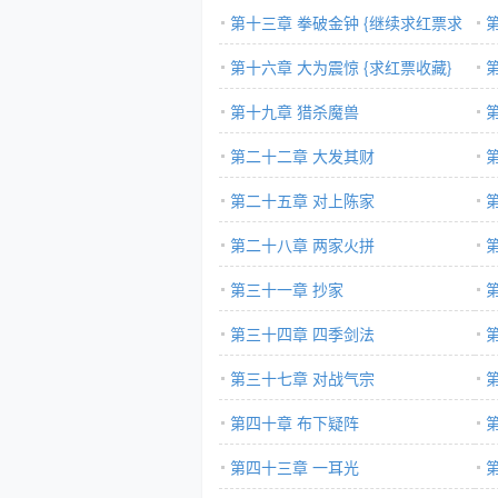
收藏啊}
第十三章 拳破金钟 {继续求红票求
红
收藏}
第十六章 大为震惊 {求红票收藏}
藏}
第十九章 猎杀魔兽
你
第二十二章 大发其财
第二十五章 对上陈家
第二十八章 两家火拼
第三十一章 抄家
第三十四章 四季剑法
第三十七章 对战气宗
第四十章 布下疑阵
第四十三章 一耳光