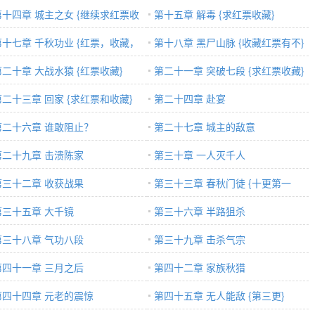
票}
第十四章 城主之女 {继续求红票收
第十五章 解毒 {求红票收藏}
第十七章 千秋功业 {红票，收藏，
第十八章 黑尸山脉 {收藏红票有不}
们懂的}
第二十章 大战水猿 {红票收藏}
第二十一章 突破七段 {求红票收藏}
第二十三章 回家 {求红票和收藏}
第二十四章 赴宴
第二十六章 谁敢阻止？
第二十七章 城主的敌意
第二十九章 击溃陈家
第三十章 一人灭千人
第三十二章 收获战果
第三十三章 春秋门徒 {十更第一
第三十五章 大千镜
更，求红票}
第三十六章 半路狙杀
第三十八章 气功八段
第三十九章 击杀气宗
第四十一章 三月之后
第四十二章 家族秋猎
第四十四章 元老的震惊
第四十五章 无人能敌 {第三更}