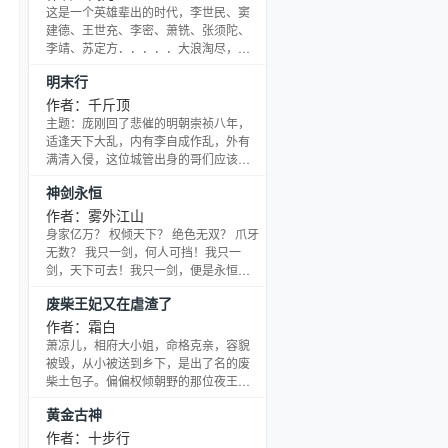
这是一个英雄辈出的时代，李世民、窦
建德、王世充、李密、萧铣、张须陀、
李靖、苏定方．．．．．大浪淘尽，千
古风流人物。 这又是一个充满机遇的时
明末行
代，隋末天下，群雄争霸，美人似玉，
江山如画，唯强者可居。 魂系千年，权
作者：千斤顶
门庶子，黄沙百战，气吞万里如虎，对
主题：庞刚回了悲催的明朝崇祯八年，
面李唐的强势兴起，他敢与之争夺天下
适逢天下大乱，内有李自成作乱，外有
否？
满清入侵，这位城管出身的哥们应该怎
么办呢？是随大流等着迎接满清鞑子的
神剑永恒
入侵还是要拿起菜刀反抗呢？呃，等
等，不是说每一位穿越的哥们都有一根
作者：雾外江山
金手指吗？哥们的金手指在哪里？哦！
身家亿万？ 权倾天下？ 绝色无双？ 爪牙
该死的竟然是《近代武器百科》？可是
无数？ 我只一剑，何人可挡！我只一
俺只是城管不是钳工啊！谁能告诉我这
剑，天下可去！我只一剑，便是永恒！
枪怎么造啊！ 新书上传：《我的民国生
“只要心中有剑，挥剑斩下去就是！” 唯
废柴王妃又在虐渣了
涯》，求大家支持一二，阿顶拜谢！
我，神剑永恒！ －－－－－－－－ 已经
完本仙傲，唯我巅峰，无上降临，红顶
作者：霜白
位面商人，一书一世界，一沙一天地，
萧凉儿，相府大小姐，命格克亲，容貌
每本都有自己的精彩！ vip读者群：
被毁，从小被送到乡下，是出了名的废
100485025，vip全订群：
柴土包子。偏偏权倾朝野的那位夜王对
241240839（验证）
她宠之入骨，爱之如命，人们都道王爷
黄金古神
瞎了眼。直到人们发现，这位不受相府
宠爱没嫁妆的王妃富可敌国，名下商会
作者：十步行