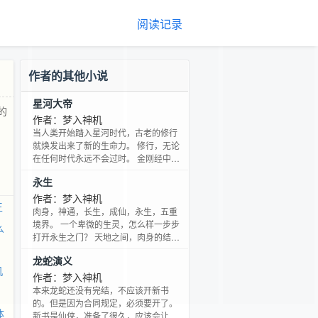
阅读记录
作者的其他小说
星河大帝
的
作者：梦入神机
当人类开始踏入星河时代，古老的修行
就焕发出来了新的生命力。 修行，无论
在任何时代永远不会过时。 金刚经中，
须菩提问释迦牟尼，“要成佛，如何降服
永生
其心？”。 一句话，就道尽了修行的真
谛，四个字，降服其心。 心神通广大，
作者：梦入神机
王
所以孙悟空又叫做心猿。每一个人的心
肉身，神通，长生，成仙，永生，五重
灵就是一尊孙悟空，降服心猿，就可成
境界。 一个卑微的生灵，怎么样一步步
么
斗战胜佛。 在星河大帝之中，梦入神机
打开永生之门？ 天地之间，肉身的结
为你阐述修行的真谛。
构，神通的奥秘，长生的逍遥，成仙的
龙蛇演义
力量，永生的希望，尽在其中。 无穷无
机
尽的新奇法宝，崭新世界，仙道门派，
作者：梦入神机
人，妖，神，仙，魔，王，皇，帝，人
本来龙蛇还没有完结，不应该开新书
间的爱恨情仇，恩怨纠葛，仙道的争斗
的。但是因为合同规定，必须要开了。
体
法力，尽在《永生》。 梦入神机继
新书是仙侠，准备了很久，应该会让大