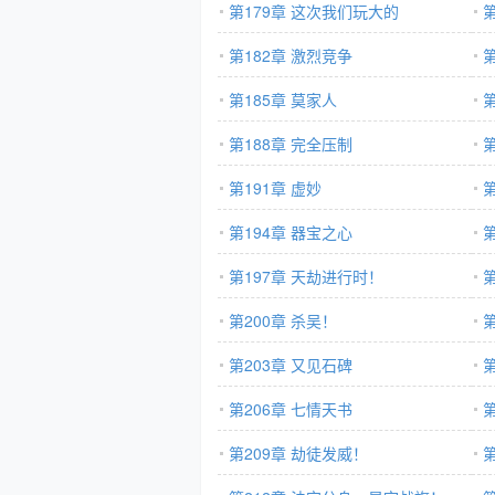
第179章 这次我们玩大的
第182章 激烈竞争
第185章 莫家人
第188章 完全压制
第191章 虚妙
第194章 器宝之心
第197章 天劫进行时！
第200章 杀吴！
第203章 又见石碑
第
第206章 七情天书
第209章 劫徒发威！
第