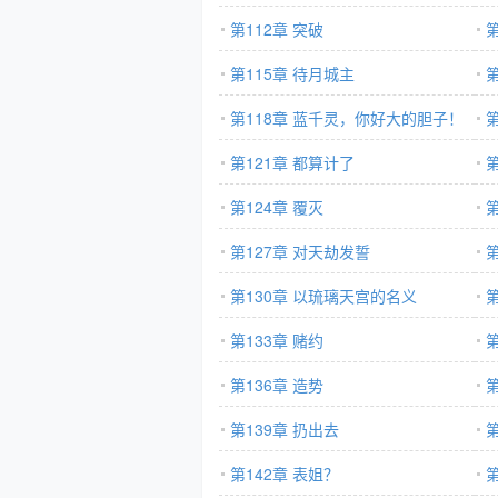
第112章 突破
第115章 待月城主
第118章 蓝千灵，你好大的胆子！
第121章 都算计了
第124章 覆灭
第127章 对天劫发誓
第
第130章 以琉璃天宫的名义
第
第133章 赌约
第136章 造势
第
第139章 扔出去
第
第142章 表姐？