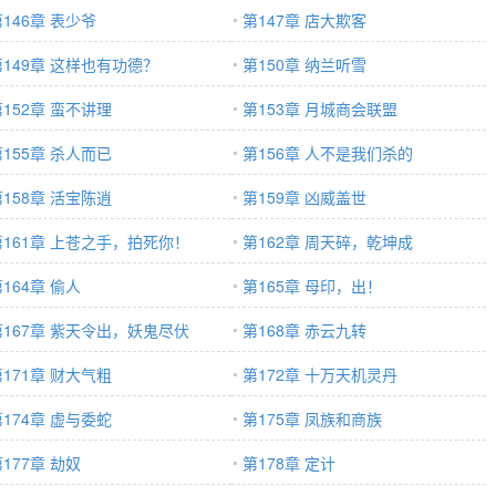
146章 表少爷
第147章 店大欺客
第149章 这样也有功德？
第150章 纳兰听雪
第152章 蛮不讲理
第153章 月城商会联盟
第155章 杀人而已
第156章 人不是我们杀的
第158章 活宝陈逍
第159章 凶威盖世
第161章 上苍之手，拍死你！
第162章 周天碎，乾坤成
164章 偷人
第165章 母印，出！
第167章 紫天令出，妖鬼尽伏
第168章 赤云九转
第171章 财大气粗
第172章 十万天机灵丹
第174章 虚与委蛇
第175章 凤族和商族
177章 劫奴
第178章 定计