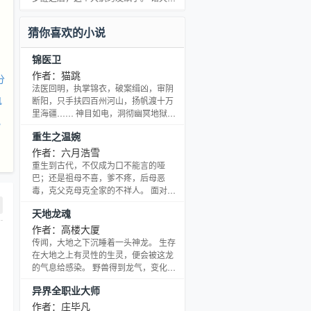
界颂我道，漫天神魔尊我名。 天上地
下，唯我独尊。
猜你喜欢的小说
锦医卫
作者：猫跳
分
法医回明，执掌锦衣，破案缉凶，审阴
执
断阳，只手扶四百州河山，扬帆渡十万
里海疆…… 神目如电，洞彻幽冥地狱，
执
宝剑生光，诛尽魑魅魍魉！
重生之温婉
作者：六月浩雪
重生到古代，不仅成为口不能言的哑
巴；还是祖母不喜，爹不疼，后母恶
毒，克父克母克全家的不祥人。 面对种
种艰辛，各种刁难，她迎难而上，一一
天地龙魂
化解。中毒、暗杀、陷害接踵而来，她
也无所畏惧。 她本只想平淡，安静地过
作者：高楼大厦
一生,可是时不待人。既如此，她再不愿
传闻，大地之下沉睡着一头神龙。 生存
如上辈子一样黯然伤逝，这世，她定要
在大地之上有灵性的生灵，便会被这龙
活出风采，创造属于她的传奇。
的气息给感染。 野兽得到龙气，变化成
为强大的龙兽，比如蛮横火鳞野猪龙，
异界全职业大师
可爱的水泡泡鱼龙兽。 而人，吸收到了
龙的气息之后，为了守护其他人类则会
作者：庄毕凡