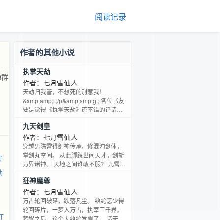
阅读记录
作者的其他小说
执掌天劫
Q群
作者：七月雪仙人
天劫归我管，不想死的别惹我！
&amp;amp;lt;/p&amp;amp;gt; 各位书友
要是觉得《执掌天劫》还不错的话请不
要忘记向您QQ群和微博里的朋友推荐
九天剑皇
哦！&amp;amp;lt;/p&amp;amp;gt;
作者：七月雪仙人
穿越男陈霄得剑神传承，修混沌剑体，
掌剑丸空间。 从此脚踩世间天才，剑斩
害
万界诸神。 天地之间谁敢不服？ 九霄之
劫
上我为至尊！
狂神魔尊
作者：七月雪仙人
万古轮回破碎，跌落凡尘。 纨绔恶少得
轮回碎片，一梦入万古，执宰三千界。
T
梦醒之后，这个大纨绔发飙了。 诸天万