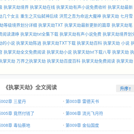
级
执掌天劫境界
执掌天劫在线
执掌天劫有声小说免费收听
执掌天劫最新
劫几个女主
重生之灭仙弑神后续
洪荒之吾为命运大魔神
执掌天劫 七月雪
劫等级境界划分详细
执掌天劫TXT
执掌天劫最新更新的篇章
执掌天劫笔
费阅读潇峥
执掌天劫txt全集下载
执掌天劫有声小说免费
执掌天劫境界划
劫的小说
执掌天劫陈逍
执掌天劫TXT下载
执掌天劫百科
执掌天劫 小说
穹
执掌天劫全文免费阅读
执掌天劫小说
执掌天劫txt下载八零
执掌天劫
执掌天劫
万界之执掌天劫
执掌天劫百度百科
执掌天劫免费阅读
执掌天劫
《执掌天劫》全文阅读
升序↑
002章 三星丹
第003章 雷德天书
第005章 竟然付钱了
第006章 流光飞月符
第008章 毒仙蔡地
第009章 金仙国度