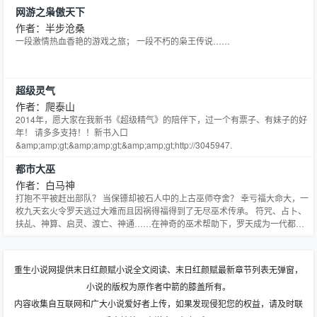
一世，聂振邦还会让历史重演吗？私生子也有掌控家族的那一天么？
网游之枭傲天下
作者：半步沧桑
一段激情热血香艳的游戏之旅； 一段不朽的枭王传说……
超级灵气
作者：爬泰山
2014年，愿大家在我新书《超级精气》的陪伴下，过一个有票子、有妹子的好
年！ 请多多支持！！新书入口
&amp;amp;gt;&amp;amp;gt;&amp;amp;gt;http://3045947.
都市大巫
作者：白马神
打抱不平被赶出部队？ 当保镖却被石人中的上古巫师夺舍？ 幸亏福大命大，一
枚九天玄火令罗天逃过大难而且因祸得福得到了无尽巫术传承。 符咒、占卜、
扶乩、神算、启灵、渡亡、神通……在神奇的巫术帮助下，罗天成为一代都市
大巫！
重生小说网提供末日红颜赋小说全文阅读、末日红颜赋最新章节列表无弹窗，
小说的版权为原作者中箭的膝盖所有。
内容收集自互联网和广大小说爱好者上传，如果发现侵犯您的权益，请及时联