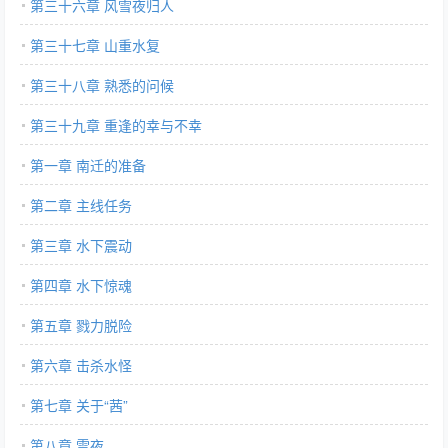
第三十六章 风雪夜归人
第三十七章 山重水复
第三十八章 熟悉的问候
第三十九章 重逢的幸与不幸
第一章 南迁的准备
第二章 主线任务
第三章 水下震动
第四章 水下惊魂
第五章 戮力脱险
第六章 击杀水怪
第七章 关于“茜”
第八章 雪夜