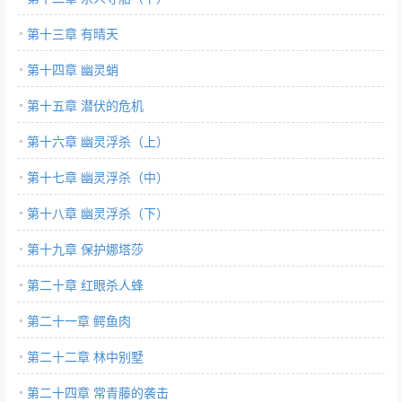
第十三章 有晴天
第十四章 幽灵蛸
第十五章 潜伏的危机
第十六章 幽灵浮杀（上）
第十七章 幽灵浮杀（中）
第十八章 幽灵浮杀（下）
第十九章 保护娜塔莎
第二十章 红眼杀人蜂
第二十一章 鳄鱼肉
第二十二章 林中别墅
第二十四章 常青藤的袭击