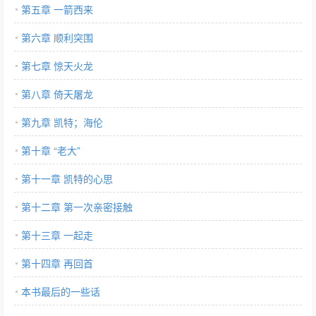
第五章 一箭西来
第六章 顺利突围
第七章 惊天火龙
第八章 倚天屠龙
第九章 凯特；海伦
第十章 “老大”
第十一章 凯特的心思
第十二章 第一次亲密接触
第十三章 一起走
第十四章 再回首
本书最后的一些话