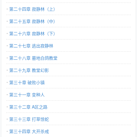
第二十四章 寂静林（上）
第二十五章 寂静林（中）
第二十六章 寂静林（下）
第二十七章 逃出寂静林
第二十八章 墓地白鸽教堂
第二十九章 教堂幻影
第三十章 破败小镇
第三十一章 变种人
第三十二章 A区之路
第三十三章 打草惊蛇
第三十四章 大开杀戒