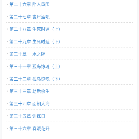
第二十六章 陷入重围
第二十七章 丧尸酒吧
第二十八章 生死时速（上）
第二十九章 生死时速（下）
第三十章 一水之隔
第三十一章 孤岛惊魂（上）
第三十二章 孤岛惊魂（下）
第三十三章 劫后余生
第三十四章 面朝大海
第三十五章 训练日
第三十六章 春暖花开