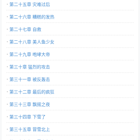
第二十五章 灾难过后
第二十六章 糟糕的发热
第二十七章 自救
第二十八章 美人鱼少女
第二十九章 咆哮大帝
第三十章 猛烈的攻击
第三十一章 被反轰击
第三十二章 最后的疯狂
第三十三章 飘摇之夜
第三十四章 下雪了
第三十五章 冒雪北上