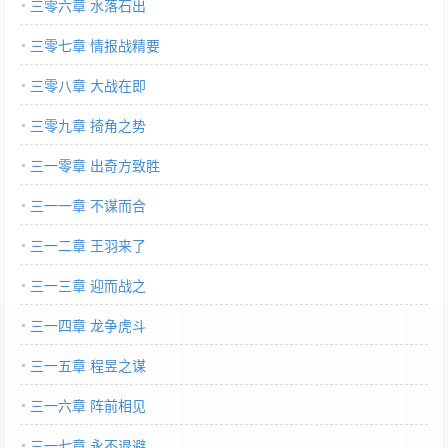
三零六章 水落石出
三零七章 情报战精要
三零八章 大战在即
三零九章 掎角之势
三一零章 出奇方致胜
三一一章 不谋而合
三一二章 王羽来了
三一三章 迎而战之
三一四章 龙争虎斗
三一五章 程昱之谋
三一六章 阵前相见
三一七章 永不退避