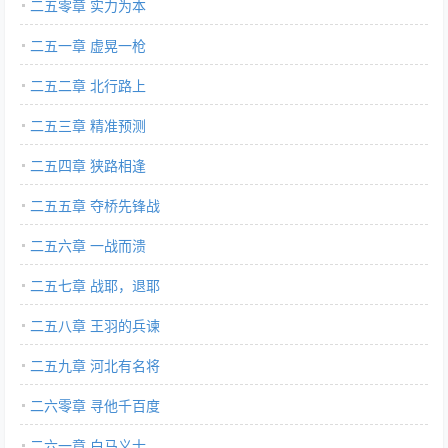
二五零章 实力为本
二五一章 虚晃一枪
二五二章 北行路上
二五三章 精准预测
二五四章 狭路相逢
二五五章 夺桥先锋战
二五六章 一战而溃
二五七章 战耶，退耶
二五八章 王羽的兵谏
二五九章 河北有名将
二六零章 寻他千百度
二六一章 白马义士