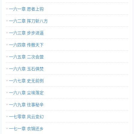
一六一章 愿者上钩
一六二章 挥刀斩八方
一六三章 步步进逼
一六四章 传檄天下
一六五章 二次会盟
一六六章 玉石俱焚
一六七章 史无前例
一六八章 尘埃落定
一六九章 往事秘辛
一七零章 风云变幻
一七一章 衣锦还乡