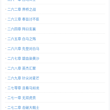
二六二章 界桥之战
二六三章 奉旨讨不臣
二六四章 阵曰玄襄
二六五章 白马之殇
二六六章 先登对白马
二六七章 碧血染黄沙
二六八章 英杰汇聚
二六九章 针尖对麦芒
二七零章 且看马如龙
二七一章 无双虎贲
二七二章 击破大戟士