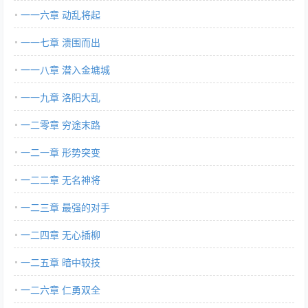
一一六章 动乱将起
一一七章 溃围而出
一一八章 潜入金墉城
一一九章 洛阳大乱
一二零章 穷途末路
一二一章 形势突变
一二二章 无名神将
一二三章 最强的对手
一二四章 无心插柳
一二五章 暗中较技
一二六章 仁勇双全