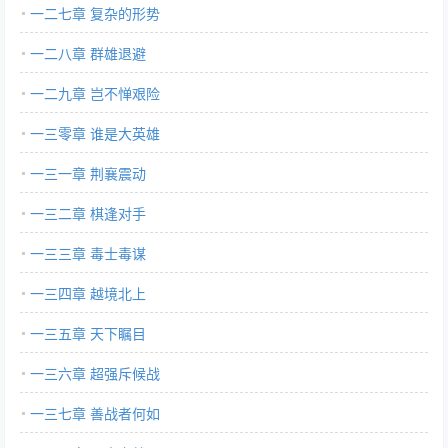
一二七章 复杂的形势
一二八章 群雄退避
一二九章 岂不惮艰险
一三零章 谁是大英雄
一三一章 荆襄震动
一三二章 棋逢对手
一三三章 毒士毒谋
一三四章 越境北上
一三五章 天下瞩目
一三六章 超强斥候战
一三七章 善战者何如