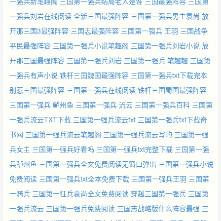
一强兵新笔趣阁
三国第一强兵结局老人是谁
三国最强阵容
三国第
一强兵刘岩在线阅读
全新三国最强阵容
三国第一强兵男主袁尚
放
开那三国3最强阵容
三国志最强阵容
三国第一强兵 王羽
三国战争
平民最强阵容
三国第一强兵小说笔趣阁
三国第一强兵刘岩小说
放
开那三国最强阵容
三国第一强兵刘岩
三国第一强兵 笔趣趣
三国第
一强兵有声小说
铁杆三国魏国最强阵容
三国第一强兵txt下载完本
别惹三国最强阵容
三国第一强兵在线阅读
铁杆三国蜀国最强阵容
三国第一强兵 鲈州鱼
三国第一强兵 流云
三国第一强兵百科
三国第
一强兵流云TXT下载
三国第一强兵流云txt
三国第一强兵txt下载奇
书网
三国第一强兵流云笔趣阁
三国第一强兵流云写的
三国第一强
兵女主
三国第一强兵好看吗
三国第一强兵txt完整下载
三国第一强
兵鲈州鱼
三国第一强兵全文免费阅读无窗口弹出
三国第一强兵小说
免费阅读
三国第一强兵txt全本免费下载
三国第一强兵王羽
三国第
一骑兵
三国第一狂兵袁尚全文免费阅读
穿越三国第一强兵
三国第
一强兵流云
三国第一强兵免费阅读
三国志战略版什么阵容最强
三