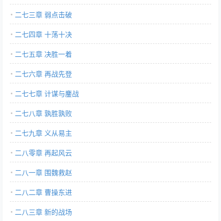
二七三章 弱点击破
二七四章 十荡十决
二七五章 决胜一着
二七六章 再战先登
二七七章 计谋与鏖战
二七八章 孰胜孰败
二七九章 义从易主
二八零章 再起风云
二八一章 围魏救赵
二八二章 曹操东进
二八三章 新的战场