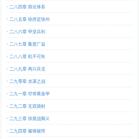
二八四章 舆论体系
二八五章 徐庶定徐州
二八六章 甲坚兵利
二八七章 集思广益
二八八章 机不可失
二八九章 再兴兵戈
二九零章 龙凑之战
二九一章 尽带黄金甲
二九二章 无双骑射
二九三章 徐晃战麹义
二九四章 催锋破阵