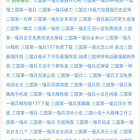
❀ 相关推荐：
三国第一强兵美眉开心吧
三国第一强兵AK视频
一盘
搜三国第一强兵
三国第一强兵磁力
三国志10威力加强版历史武将
三国第一兵种
三国第一强兵全本阅读
三国第一强兵最后的老头是谁
三国第一雄兵
三国第一强将
三国第一强兵王羽小说免费阅读
三国
第一强兵全文免费阅读无弹窗
三国第一强兵全本txt
三国第一强兵
txt精校
三国第一强兵TXT免费下载
三国第一强兵怎么样
真战三国
最强阵容
三国兵临天下平民最强阵容
驰骋三国神将挑战最强最新阵
容
三国第一强兵王羽手下都有谁
三国第一强兵无弹窗
三国第一神
兵
三国第一强兵百度云盘
三国第一强兵二
三国第一强兵王羽免费
阅读全文
三国第一强兵百度网盘
三国第一强兵四
三国第一强兵笔
趣阁手机版
三国第一强兵精校版
三国第一强兵小说在线看
三国第
一强兵精校版TXT下载
三国第一强兵笔趣趣
三国第一强兵顶点
悍
戚 三国第一强兵
三国第一强兵顶点小说
三国小说十大巅峰之作三
国第一强兵
三国第一强兵 百度网盘
三国第一强兵阅读
三国第一强
兵女主几个
三国第一强兵全文阅读
三国第一强兵流云小说
三国第