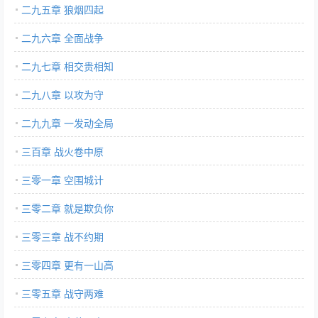
二九五章 狼烟四起
二九六章 全面战争
二九七章 相交贵相知
二九八章 以攻为守
二九九章 一发动全局
三百章 战火卷中原
三零一章 空围城计
三零二章 就是欺负你
三零三章 战不约期
三零四章 更有一山高
三零五章 战守两难