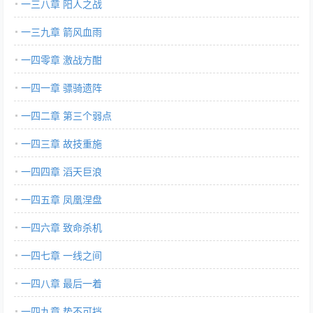
一三八章 阳人之战
一三九章 箭风血雨
一四零章 激战方酣
一四一章 骠骑遗阵
一四二章 第三个弱点
一四三章 故技重施
一四四章 滔天巨浪
一四五章 凤凰涅盘
一四六章 致命杀机
一四七章 一线之间
一四八章 最后一着
一四九章 势不可挡