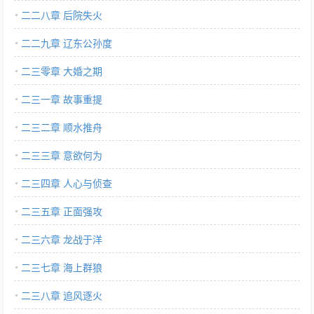
二二八章 后院失火
二二九章 辽东公孙度
二三零章 大婚之期
二三一章 故事重提
二三二章 顺水推舟
二三三章 意欲何为
二三四章 人心与侦查
二三五章 正面强攻
二三六章 龙战于洋
二三七章 海上群狼
二三八章 追风逐火