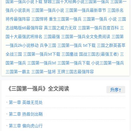
国第一强兵小说下载
穿越三国十大经典小说三国第一强兵
三国第一
强兵小说袁尚
三国第一强兵小说
三国第一强兵最新章节
三国杀名
将传最强阵容
三国悍将
重生三国第一强兵
三国第一强兵 小说
三国
志战略版s6最强阵容
真三国之威力无双
三国第一强兵百度百科
三
国十大最强武将排名
三国最强
三国第一强兵全文免费阅读
三国第
一强兵2k小说移动
兵争三国
三国第一强兵 txt下载
三国之群英荟萃
全战三国
三国第一强兵txt下载
三国鏖战
国战三国志(最强王者)
三
国第一强兵
三国第一强兵txt
三国第一强兵下载
小说三国第一强兵
三国第一霸主
三国第一猛将
王牌三国志最强阵容
《三国第一强兵》全文阅读
升序↑
第一章 英雄无觅处
第二章 扬眉剑出鞘
第三章 偏向虎山行