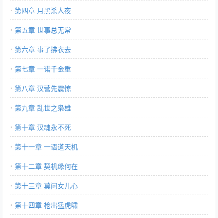
第四章 月黑杀人夜
第五章 世事总无常
第六章 事了拂衣去
第七章 一诺千金重
第八章 汉营先震惊
第九章 乱世之枭雄
第十章 汉魂永不死
第十一章 一语道天机
第十二章 契机缘何在
第十三章 莫问女儿心
第十四章 枪出猛虎啸