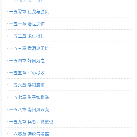
一五零章 止戈与胜负
一五一章 治世之道
一五二章 求仁得仁
一五三章 煮酒论英雄
一五四章 好自为之
一五五章 军心尽收
一五六章 洛阳震怖
一五七章 生子如鹏举
一五八章 南阳风云变
一五九章 兵者，诡道也
一六零章 选锐与筹谋