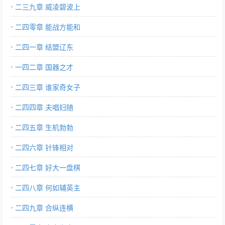
二三九章 威凌碧波上
二四零章 能战方能和
二四一章 结盟辽东
一四二章 国器之才
二四三章 谁家奇女子
二四四章 夫唱妇随
二四五章 生机勃勃
二四六章 针锋相对
二四七章 好大一盘棋
二四八章 何如辅英主
二四九章 合纵连横