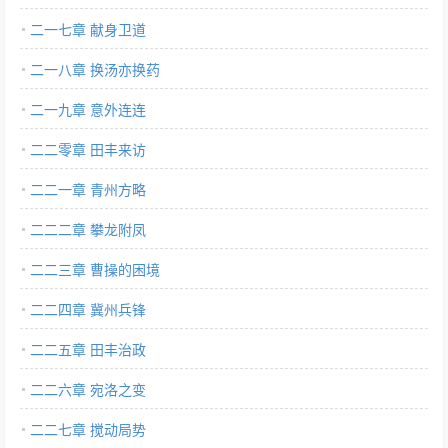
二一七章 献身卫道
二一八章 换汤亦换药
二一九章 意外连连
二二零章 田丰来访
二二一章 青州方略
二二二章 攀龙附凤
二二三章 曹操的困境
二二四章 冀州兵锋
二二五章 田丰治政
二二六章 宛洛之变
二二七章 搅动局势