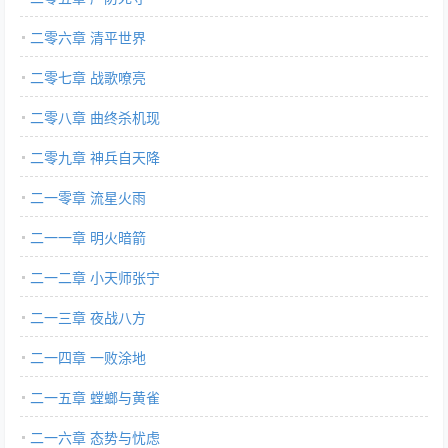
二零六章 清平世界
二零七章 战歌嘹亮
二零八章 曲终杀机现
二零九章 神兵自天降
二一零章 流星火雨
二一一章 明火暗箭
二一二章 小天师张宁
二一三章 夜战八方
二一四章 一败涂地
二一五章 螳螂与黄雀
二一六章 态势与忧虑