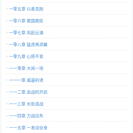
一零五章 以柔克刚
一零六章 救国救民
一零七章 风起云涌
一零八章 猛虎再添翼
一零九章 心照不宣
一一零章 大闹一场
一一一章 威逼利诱
一一二章 血战的开启
一一三章 长街混战
一一四章 力战吕布
一一五章 一发动全身