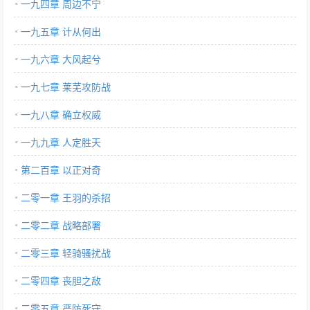
一九四章 周边不宁
一九五章 计从何出
一九六章 大风起兮
一九七章 莱芜攻防战
一九八章 确立权威
一九九章 人定胜天
第二百章 以正对奇
二零一章 王羽的杀招
二零二章 战略部署
二零三章 轻骑骚扰战
二零四章 丧胆之敌
二零五章 严防死守