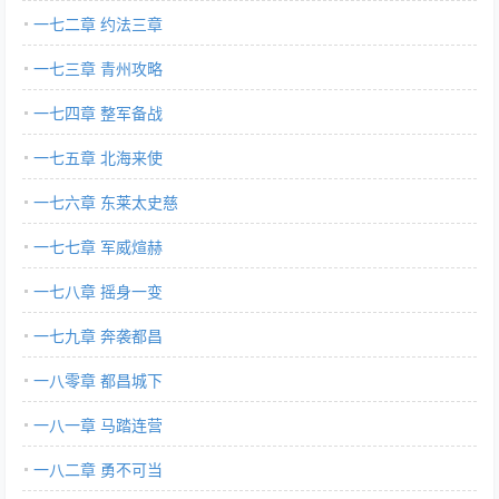
一七二章 约法三章
一七三章 青州攻略
一七四章 整军备战
一七五章 北海来使
一七六章 东莱太史慈
一七七章 军威煊赫
一七八章 摇身一变
一七九章 奔袭都昌
一八零章 都昌城下
一八一章 马踏连营
一八二章 勇不可当