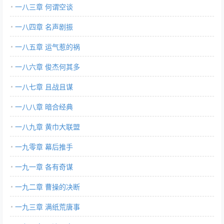
一八三章 何谓空谈
一八四章 名声剧振
一八五章 运气惹的祸
一八六章 俊杰何其多
一八七章 且战且谋
一八八章 暗合经典
一八九章 黄巾大联盟
一九零章 幕后推手
一九一章 各有奇谋
一九二章 曹操的决断
一九三章 满纸荒唐事