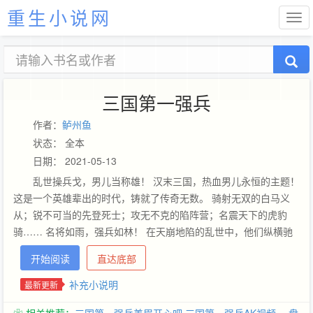
重生小说网
三国第一强兵
作者：
鲈州鱼
状态： 全本
日期： 2021-05-13
乱世操兵戈，男儿当称雄！ 汉末三国，热血男儿永恒的主题！
这是一个英雄辈出的时代，铸就了传奇无数。 骑射无双的白马义
从；锐不可当的先登死士；攻无不克的陷阵营；名震天下的虎豹
骑…… 名将如雨，强兵如林！ 在天崩地陷的乱世中，他们纵横驰
骋在中原大地之上，掀起了无边烽烟。 最强者谁？ 初平元年，关
开始阅读
直达底部
东群雄并起，叩关讨董！ 恰逢其时，特种兵王羽穿越时空，降临在
这个乱世，成了个名不见经传的诸侯之子。 大战最前沿，黄河古渡
补充小说明
最新更新
口——孟津渡。 第一强兵的传奇，于斯展开……