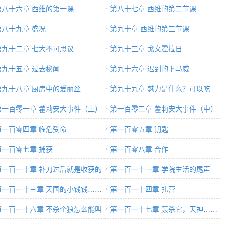
第八十六章 西维的第一课
第八十七章 西维的第二节课
第八十九章 盛况
第九十章 西维的第三节课
第九十二章 七大不可思议
第九十三章 戈文霍拉日
第九十五章 过去秘闻
第九十六章 迟到的下马威
第九十八章 厨房中的爱丽丝
第九十九章 魅力是什么？可以吃
第一百零一章 藿莉安大事件（上）
么……
第一百零二章 藿莉安大事件（中）
第一百零四章 临危受命
第一百零五章 钥匙
第一百零七章 捕获
第一百零八章 合作
第一百一十章 补刀过后就是收获的
第一百一十一章 学院生活的尾声
节
第一百一十三章 天国的小钱钱……
第一百一十四章 扎营
第一百一十六章 不杀个狼怎么能叫
第一百一十七章 轰杀它，天神……