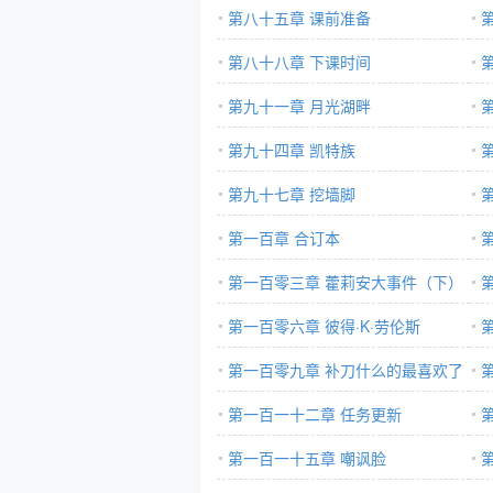
第八十五章 课前准备
第八十八章 下课时间
第九十一章 月光湖畔
第九十四章 凯特族
第九十七章 挖墙脚
第一百章 合订本
第一百零三章 藿莉安大事件（下）
第一百零六章 彼得·K·劳伦斯
第一百零九章 补刀什么的最喜欢了
第一百一十二章 任务更新
季
第一百一十五章 嘲讽脸