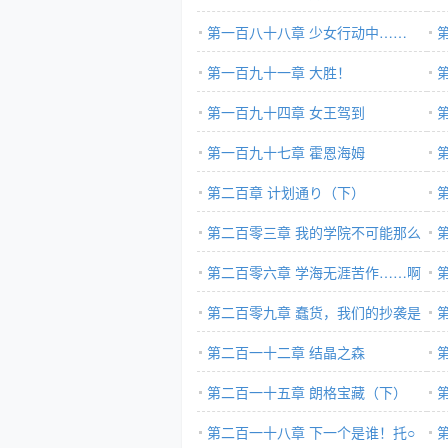
第一百八十八章 少女行动中……
第一百九十一章 大胜！
第一百九十四章 女王驾到
第一百九十七章 霍恩海姆
第二百章 计划通り（下）
第二百零三章 我的学院不可能那么
厉害
第二百零六章 学海无涯苦作……啊
孩
教练，我会游泳！
第二百零九章 蠢货，我们的抄袭是
正义的！
第二百一十二章 结晶之森
第二百一十五章 朗格宝藏（下）
的
第二百一十八章 下一个是谁！托○