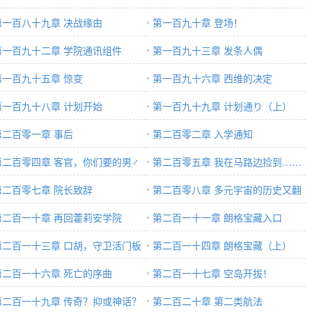
第一百八十九章 决战缘由
第一百九十章 登场！
第一百九十二章 学院通讯组件
第一百九十三章 发条人偶
第一百九十五章 惊变
第一百九十六章 西维的决定
第一百九十八章 计划开始
第一百九十九章 计划通り（上）
第二百零一章 事后
第二百零二章 入学通知
第二百零四章 客官，你们要的男♂
第二百零五章 我在马路边捡到……
♂子
第二百零七章 院长致辞
卧槽，这多少钱？
第二百零八章 多元宇宙的历史又翻
第二百一十章 再回藿莉安学院
开了新的一页！
第二百一十一章 朗格宝藏入口
第二百一十三章 口胡，守卫活门板
第二百一十四章 朗格宝藏（上）
不是三头犬吗！
第二百一十六章 死亡的序曲
第二百一十七章 空岛开拔！
第二百一十九章 传奇？抑或神话？
第二百二十章 第二类航法