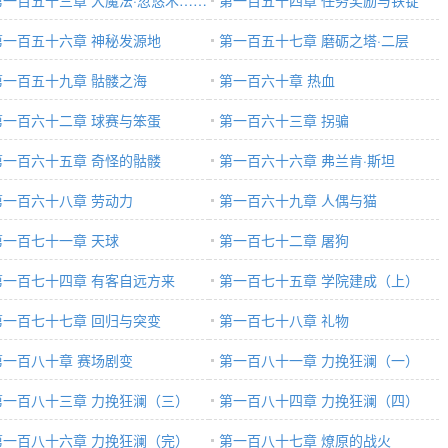
第一百五十三章 大魔法·忽悠术……
第一百五十四章 任务奖励与铁锭
第一百五十六章 神秘发源地
第一百五十七章 磨砺之塔·二层
第一百五十九章 骷髅之海
第一百六十章 热血
第一百六十二章 球赛与笨蛋
第一百六十三章 拐骗
第一百六十五章 奇怪的骷髅
第一百六十六章 弗兰肯·斯坦
第一百六十八章 劳动力
第一百六十九章 人偶与猫
第一百七十一章 天球
第一百七十二章 屠狗
第一百七十四章 有客自远方来
第一百七十五章 学院建成（上）
第一百七十七章 回归与突变
第一百七十八章 礼物
第一百八十章 赛场剧变
第一百八十一章 力挽狂澜（一）
第一百八十三章 力挽狂澜（三）
第一百八十四章 力挽狂澜（四）
第一百八十六章 力挽狂澜（完）
第一百八十七章 燎原的战火