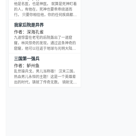
最强大的玩家公会星光的会长，而就在
他是名医，也是神医。 就算是死神盯着
他率领众玩家打败游戏中从未被人击败
的人，有他在，死神也要乖乖绕道而
过的最终BOSS虚空之龙后，他却意外的
行。 只要你相信他，你的任何疾病都不
来到了一个和游戏几乎完全相同的世
在是问题。 这就是张阳，一个被称为上
我家后院是异界
界。 命运的轨迹从来不曾固定，一切都
帝使者的人，一个有点张扬，但很可爱
掌握在自己的手
的人！ ………… 小羽新书，恳求新老朋
作者：深海孔雀
友们继续支持，这是小羽第五本书，已
九道惊雷在老宅的后院轰出了一道窟
有四本老书完本，请朋友们放心收藏！
窿，林风惊奇的发现，通过这条神奇的
新建书友新群，喜欢本书，支持本书的
窟窿，他可以往返于地球与光明大陆。
朋友可以共同进来探讨，群号：
我靠，要发达啦！
三国第一强兵
1462o3975
作者：鲈州鱼
乱世操兵戈，男儿当称雄！ 汉末三国，
热血男儿永恒的主题！这是一个英雄辈
出的时代，铸就了传奇无数。 骑射无双
的白马义从；锐不可当的先登死士；攻
无不克的陷阵营；名震天下的虎豹
骑…… 名将如雨，强兵如林！ 在天崩地
陷的乱世中，他们纵横驰骋在中原大地
之上，掀起了无边烽烟。 最强者谁？ 初
平元年，关东群雄并起，叩关讨董！ 恰
逢其时，特种兵王羽穿越时空，降临在
这个乱世，成了个名不见经传的诸侯之
子。 大战最前沿