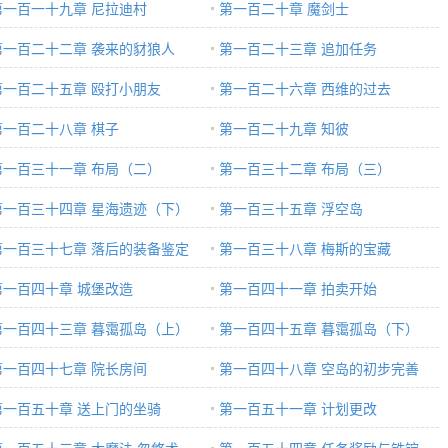
界文主角！
第一百一十九章 尼拉迪村
咳，我是说辉耀烈破
第一百二十章 魔剑士
第一百二十二章 袭来的豺狼人
第一百二十三章 追加任务
第一百二十五章 殴打小朋友
第一百二十六章 西维的过去
第一百二十八章 棋子
第一百二十九章 知彼
第一百三十一章 布局（二）
第一百三十二章 布局（三）
第一百三十四章 星海遗迹（下）
第一百三十五章 浮空岛
第一百三十七章 落后的装备鉴定
第一百三十八章 梅斯的宝藏
第一百四十章 城堡改造
第一百四十一章 拍卖开始
第一百四十三章 暮霭孤岛（上）
第一百四十五章 暮霭孤岛（下）
第一百四十七章 院长房间
第一百四十八章 空岛的初步完善
第一百五十章 送上门的坐骑
（一）
第一百五十一章 计划更改