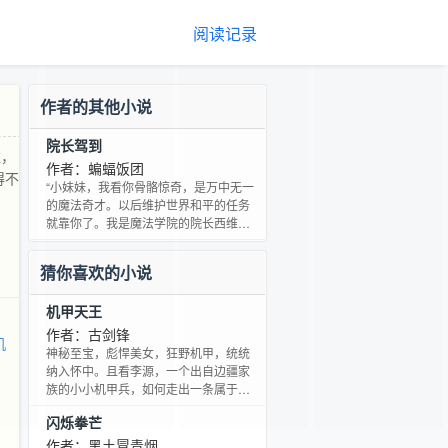
阅读记录
作者的其他小说
院长驾到
维，
作者：蝙蝠饭团
得不
“小妹妹，我看你骨骼惊奇，是万中无一
的魔法奇才。以后维护世界和平的任务
就靠你了。我是魔法学院的院长西维，
这里有张入学通知书，我看魔法与你有
缘，就收你为学生好了！” 这是一个带着
猜你喜欢的小说
坑爹的学院系统穿越到了异界，不得不
朝着建立世界第一魔法学院这一目标前
机甲天王
进的苦逼穿越者的故事。
作者：古剑锋
机
神秘至宝，彪悍美女，狂野机甲，统统
纳入怀中。且看李源，一个出自边疆家
族的小小机甲兵，如何走出一条属于自
己的路。又如何驾驭钢铁洪流，踏破银
闪烁拳芒
河，傲笑寰宇。成就不败巅峰。他，机
甲天王，让万国来朝，让无数王牌俯首
作者：黑土冒青烟