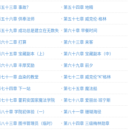
第五十三章 事故？
第五十四章 地精
第五十六章 供奉法师
第五十七章 威克伦·格林
第五十九章 成功总是建立在无数失
第六十章 早餐时间
上的！
第六十二章 打算
第六十三章 来客
第六十五章 宝藏副本（上）
第六十六章 宝藏副本（中）
第六十八章 丰厚奖励
第六十九章 前夕
第七十一章 血染的教堂
第七十二章 威克伦*K*格林
第七十四章 下一站
第七十五章 魔法船
第七十七章 藿莉安国家魔法学院
第七十八章 爱丽丝·班宁斯
第八十章 学院初体验（一）
第八十一章 珊瑚海径
第八十三章 图书管理员（临时）
第八十四章 三级梅林勋章