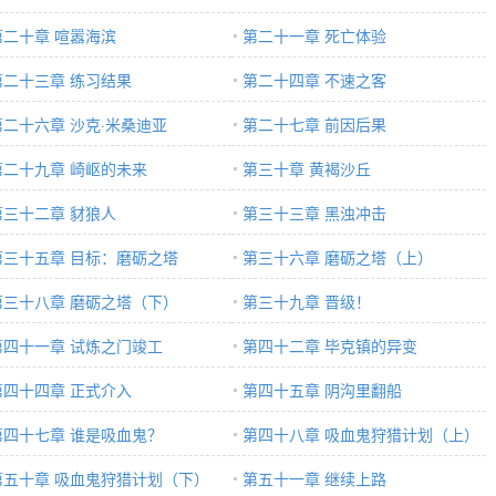
第二十章 喧嚣海滨
第二十一章 死亡体验
第二十三章 练习结果
第二十四章 不速之客
第二十六章 沙克·米桑迪亚
第二十七章 前因后果
第二十九章 崎岖的未来
第三十章 黄褐沙丘
第三十二章 豺狼人
第三十三章 黑浊冲击
第三十五章 目标：磨砺之塔
第三十六章 磨砺之塔（上）
第三十八章 磨砺之塔（下）
第三十九章 晋级！
第四十一章 试炼之门竣工
第四十二章 毕克镇的异变
第四十四章 正式介入
第四十五章 阴沟里翻船
第四十七章 谁是吸血鬼？
第四十八章 吸血鬼狩猎计划（上）
第五十章 吸血鬼狩猎计划（下）
第五十一章 继续上路