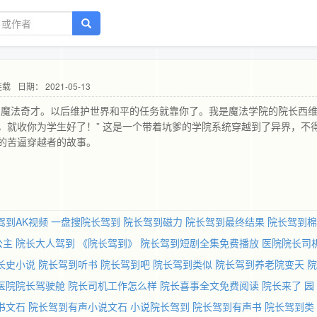
连载
日期： 2021-05-13
的魔法奇才。以后维护世界和平的任务就靠你了。我是魔法学院的院长西
，就收你为学生好了！” 这是一个带着坑爹的学院系统穿越到了异界，不
的苦逼穿越者的故事。
驾到AK视频
一盘搜院长驾到
院长驾到磁力
院长驾到最终结果
院长驾到棉
公主
院长大人驾到
《院长驾到》
院长驾到短剧全集免费播放
医院院长司
长史小说
院长驾到听书
院长驾到吧
院长驾到类似
院长驾到养老院变天
院
医院院长驾驶舱
院长司机工作怎么样
院长喜事全文免费阅读
院长来了
园
书文石
院长驾到有声小说文石
小说院长驾到
院长驾到有声书
院长驾到类