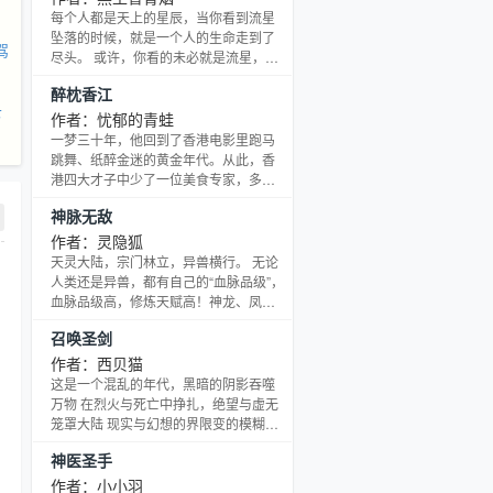
称臣。
每个人都是天上的星辰，当你看到流星
坠落的时候，就是一个人的生命走到了
驾
尽头。 或许，你看的未必就是流星，而
是我的拳芒划破了夜空！ 穿越几百亿的
醉枕香江
光明，跨越几千亿的黑暗，空间在撕
下
裂！金色的殿堂在垮塌！众神衣衫褴褛
作者：忧郁的青蛙
的倒下！ 墨青晃动着手臂，用力的握
一梦三十年，他回到了香港电影里跑马
拳，对众神语出威胁：“你们几个，沙包
跳舞、纸醉金迷的黄金年代。从此，香
大的拳头见过没？” ********* 已完本老书
港四大才子中少了一位美食专家，多了
《八零后少林方丈》请放心收藏。 VIP
一位娱乐之神。 且看林宥伦如何繁华入
神脉无敌
读者群（251809422）入群需验
袖，醉枕香江。 —— 马甲新书《笑傲香
江》已发，恳请大家移步支持。 书号
作者：灵隐狐
3415524书页下方有链接！
天灵大陆，宗门林立，异兽横行。 无论
人类还是异兽，都有自己的“血脉品级”，
血脉品级高，修炼天赋高！神龙、凤
凰、穷奇“一品血脉”，不需修炼，战力超
召唤圣剑
群；山鸡野兔“十品血脉”，苦修一世，实
力低微。血脉品级与生俱来，不可改
作者：西贝猫
变，人类，血脉九品低阶…… 一次奇
这是一个混乱的年代，黑暗的阴影吞噬
遇，小镇少年叶铭发现，自己的血脉品
万物 在烈火与死亡中挣扎，绝望与虚无
级，可以提升！ 资质低？悟性差？ 不代
笼罩大陆 现实与幻想的界限变的模糊，
表就是废柴！！！ 因为我能拥有七品、
当那一点星光闪耀在夜空中时 能否改变
神医圣手
六品，甚至二品、一品的超强神级血
这灭亡的命运，重新唤回那失落的的荣
脉！ 以巅峰
耀？ 罗德曾是网络游戏《龙魂大陆》中
作者：小小羽