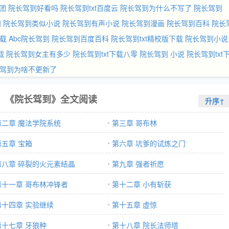
团
院长驾到好看吗
院长驾到txt百度云
院长驾到为什么不写了
院长驾到
阁
院长驾到类似小说
院长驾到有声小说
院长驾到漫画
院长驾到百科
院长
下载
Abc院长驾到
院长驾到百度百科
院长驾到txt精校版下载
院长驾到小说
载
院长驾到女主有多少
院长驾到txt下载八零
院长驾到 小说
院长驾到txt
驾到为啥不更新了
《院长驾到》全文阅读
升序↑
第二章 魔法学院系统
第三章 哥布林
第五章 宝箱
第六章 坑爹的试炼之门
第八章 碎裂的火元素结晶
第九章 强者祈愿
第十一章 哥布林冲锋者
第十二章 小有斩获
第十四章 实验继续
第十五章 虚惊
第十七章 牙狼种
第十八章 院长法师塔