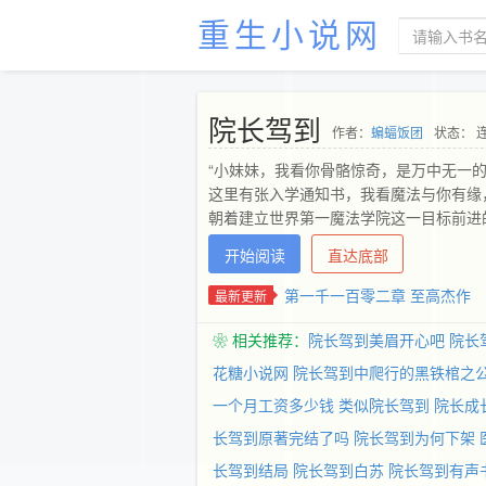
重生小说网
院长驾到
作者：
蝙蝠饭团
状态： 
“小妹妹，我看你骨骼惊奇，是万中无一
这里有张入学通知书，我看魔法与你有缘
朝着建立世界第一魔法学院这一目标前进
开始阅读
直达底部
第一千一百零二章 至高杰作
最新更新
❀ 相关推荐：
院长驾到美眉开心吧
院长
花糖小说网
院长驾到中爬行的黑铁棺之
一个月工资多少钱
类似院长驾到
院长成
长驾到原著完结了吗
院长驾到为何下架
长驾到结局
院长驾到白苏
院长驾到有声