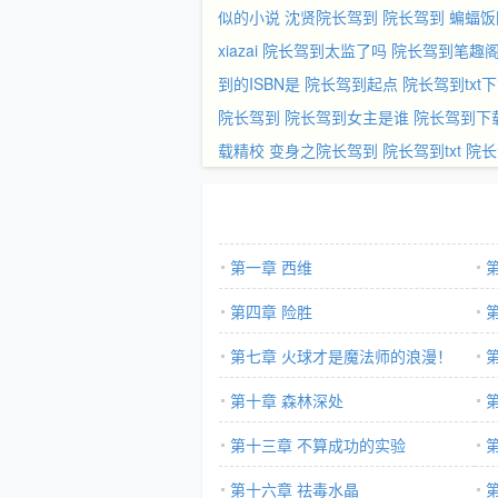
似的小说
沈贤院长驾到
院长驾到 蝙蝠饭
xiazai
院长驾到太监了吗
院长驾到笔趣
到的ISBN是
院长驾到起点
院长驾到txt
院长驾到
院长驾到女主是谁
院长驾到下
载精校
变身之院长驾到
院长驾到txt
院长
第一章 西维
第四章 险胜
第七章 火球才是魔法师的浪漫！
第十章 森林深处
第十三章 不算成功的实验
第十六章 祛毒水晶