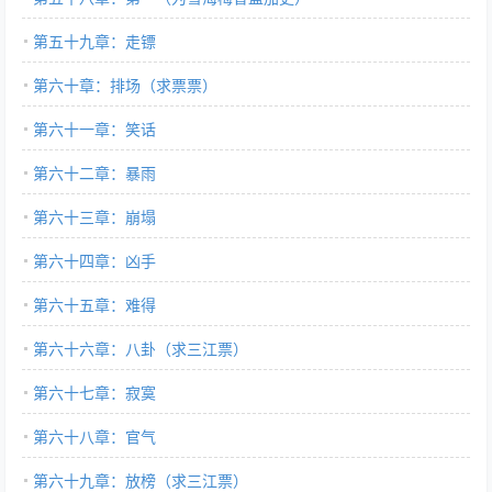
第五十九章：走镖
第六十章：排场（求票票）
第六十一章：笑话
第六十二章：暴雨
第六十三章：崩塌
第六十四章：凶手
第六十五章：难得
第六十六章：八卦（求三江票）
第六十七章：寂寞
第六十八章：官气
第六十九章：放榜（求三江票）