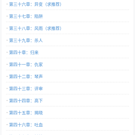
第三十六章：异变（求推荐）
第三十七章：陷阱
第三十八章：风雨（求推荐）
第三十九章：杀人
第四十章：归来
第四十一章：仇家
第四十二章：琴声
第四十三章：评审
第四十四章：高下
第四十五章：揭晓
第四十六章：吐血