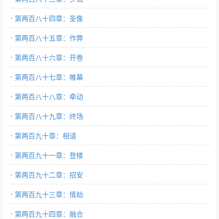
第两百八十四章：圣像
第两百八十五章：作弊
第两百八十六章：开卷
第两百八十七章：帷幕
第两百八十八章：牵动
第两百八十九章：终场
第两百九十章：相请
第两百九十一章：登楼
第两百九十二章：招安
第两百九十三章：情劫
第两百九十四章：融合