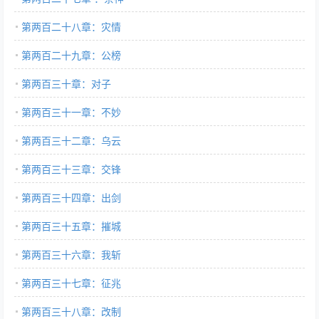
第两百二十八章：灾情
第两百二十九章：公榜
第两百三十章：对子
第两百三十一章：不妙
第两百三十二章：乌云
第两百三十三章：交锋
第两百三十四章：出剑
第两百三十五章：摧城
第两百三十六章：我斩
第两百三十七章：征兆
第两百三十八章：改制