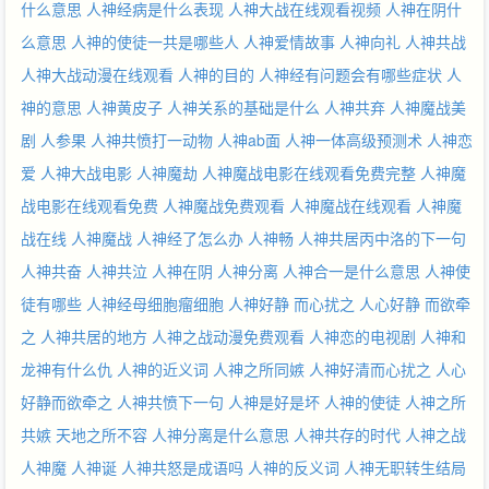
什么意思
人神经病是什么表现
人神大战在线观看视频
人神在阴什
么意思
人神的使徒一共是哪些人
人神爱情故事
人神向礼
人神共战
人神大战动漫在线观看
人神的目的
人神经有问题会有哪些症状
人
神的意思
人神黄皮子
人神关系的基础是什么
人神共弃
人神魔战美
剧
人参果
人神共愤打一动物
人神ab面
人神一体高级预测术
人神恋
爱
人神大战电影
人神魔劫
人神魔战电影在线观看免费完整
人神魔
战电影在线观看免费
人神魔战免费观看
人神魔战在线观看
人神魔
战在线
人神魔战
人神经了怎么办
人神畅
人神共居丙中洛的下一句
人神共奋
人神共泣
人神在阴
人神分离
人神合一是什么意思
人神使
徒有哪些
人神经母细胞瘤细胞
人神好静
而心扰之
人心好静
而欲牵
之
人神共居的地方
人神之战动漫免费观看
人神恋的电视剧
人神和
龙神有什么仇
人神的近义词
人神之所同嫉
人神好清而心扰之
人心
好静而欲牵之
人神共愤下一句
人神是好是坏
人神的使徒
人神之所
共嫉
天地之所不容
人神分离是什么意思
人神共存的时代
人神之战
人神魔
人神诞
人神共怒是成语吗
人神的反义词
人神无职转生结局