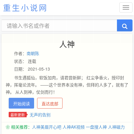
重生小说网
人神
作者：
南朝陈
状态： 连载
日期： 2021-05-13
书生遇狐仙，软饭加肉，请君尝新鲜； 红尘争香火，授印封
神，挥毫论流年。 ——这个世界本没有神，但拜的人多了，就有了
神。 从人到神，仗剑而行！
开始阅读
直达底部
无声的告别
最新更新
❀ 相关推荐：
人神美眉开心吧
人神AK视频
一盘搜人神
人神磁力