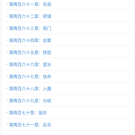
第两百六十一章：杀局
第两百六十二章：阴谋
第两百六十三章：邪门
第两百六十四章：会聚
第两百六十五章：恍惚
第两百六十六章：望水
第两百六十七章：信命
第两百六十八章：入魔
第两百六十九章：分歧
第两百七十章：狙杀
第两百七十一章：反杀