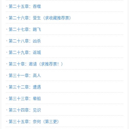
第二十五章：吞噬
第二十六章：营生（求收藏推荐票）
第二十七章：踢飞
第二十八章：凶杀
第二十九章：返城
第三十章：邀请（求推荐票！）
第三十一章：高人
第三十二章：遭遇
第三十三章：晕船
第三十四章：见识
第三十五章：奈何（第三更）