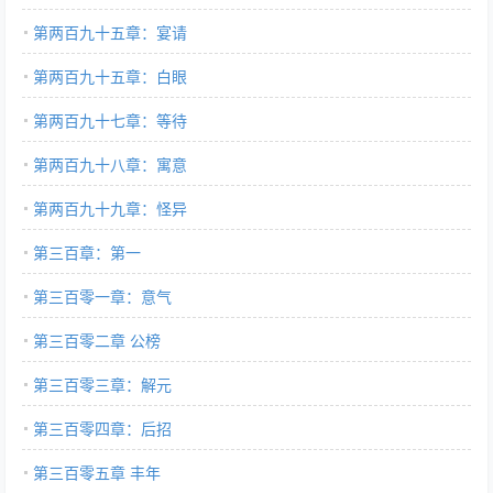
第两百九十五章：宴请
第两百九十五章：白眼
第两百九十七章：等待
第两百九十八章：寓意
第两百九十九章：怪异
第三百章：第一
第三百零一章：意气
第三百零二章 公榜
第三百零三章：解元
第三百零四章：后招
第三百零五章 丰年