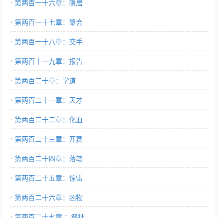
第两百一十六章：隐居
第两百一十七章：聚会
第两百一十八章：交手
第两百十一九章：报告
第两百二十章：学道
第两百二十一章：天才
第两百二十二章：化血
第两百二十三章：开赛
第两百二十四章：落笔
第两百二十五章：惊雷
第两百二十六章：凶物
第两百二十七章 ：祭神