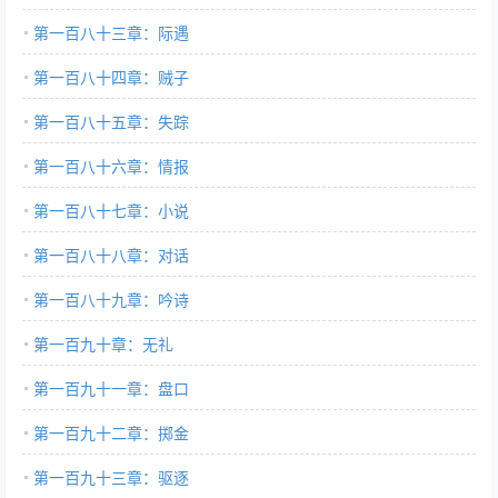
第一百八十三章：际遇
第一百八十四章：贼子
第一百八十五章：失踪
第一百八十六章：情报
第一百八十七章：小说
第一百八十八章：对话
第一百八十九章：吟诗
第一百九十章：无礼
第一百九十一章：盘口
第一百九十二章：掷金
第一百九十三章：驱逐