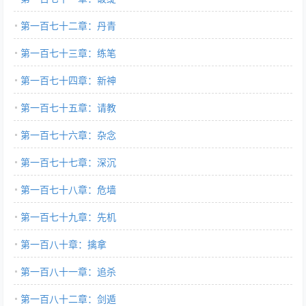
第一百七十二章：丹青
第一百七十三章：练笔
第一百七十四章：新神
第一百七十五章：请教
第一百七十六章：杂念
第一百七十七章：深沉
第一百七十八章：危墙
第一百七十九章：先机
第一百八十章：擒拿
第一百八十一章：追杀
第一百八十二章：剑遁