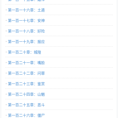
第一百一十六章：土遁
第一百一十七章：安神
第一百一十八章：好险
第一百一十九章：报应
第一百二十章：城隍
第一百二十一章：嘴脸
第一百二十二章：问罪
第一百二十三章：鉴赏
第一百二十四章：山魈
第一百二十五章：恶斗
第一百二十六章：僵尸