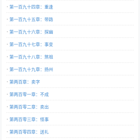
第一百九十四章：重逢
第一百九十五章：带路
第一百九十六章：探幽
第一百九十七章：事变
第一百九十八章：煞祖
第一百九十九章：扬州
第两百章：卖字
第两百零一章：不成
第两百零二章：卖出
第两百零三章：怪事
第两百零四章：送礼