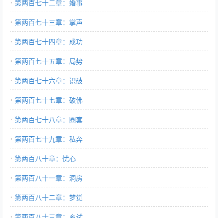
第两百七十二章：婚事
第两百七十三章：掌声
第两百七十四章：成功
第两百七十五章：局势
第两百七十六章：识破
第两百七十七章：破佛
第两百七十八章：圈套
第两百七十九章：私奔
第两百八十章：忧心
第两百八十一章：洞房
第两百八十二章：梦觉
第两百八十三章：乡试