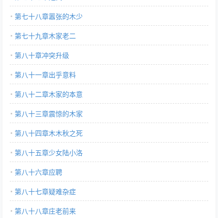
第七十八章嚣张的木少
第七十九章木家老二
第八十章冲突升级
第八十一章出乎意料
第八十二章木家的本意
第八十三章震惊的木家
第八十四章木木秋之死
第八十五章少女陆小洛
第八十六章应聘
第八十七章疑难杂症
第八十八章庄老前来