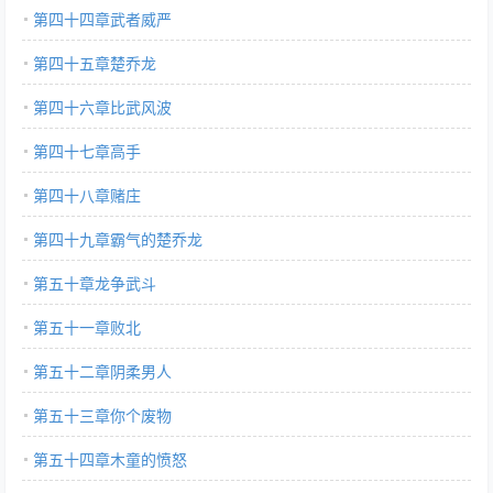
第四十四章武者威严
第四十五章楚乔龙
第四十六章比武风波
第四十七章高手
第四十八章赌庄
第四十九章霸气的楚乔龙
第五十章龙争武斗
第五十一章败北
第五十二章阴柔男人
第五十三章你个废物
第五十四章木童的愤怒