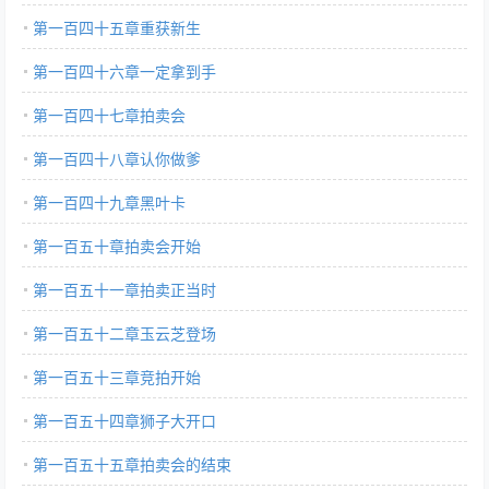
第一百四十五章重获新生
第一百四十六章一定拿到手
第一百四十七章拍卖会
第一百四十八章认你做爹
第一百四十九章黑叶卡
第一百五十章拍卖会开始
第一百五十一章拍卖正当时
第一百五十二章玉云芝登场
第一百五十三章竞拍开始
第一百五十四章狮子大开口
第一百五十五章拍卖会的结束