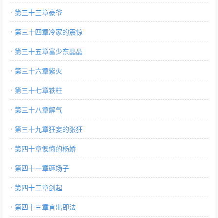
第三十三章豪爷
第三十四章冷家的震惊
第三十五章富少东晶晶
第三十六章紫火
第三十七章铁柱
第三十八章解气
第三十九章狂妄的张狂
第四十章懊悔的杨娇
第四十一章砸场子
第四十二章剑起
第四十三章言出即法