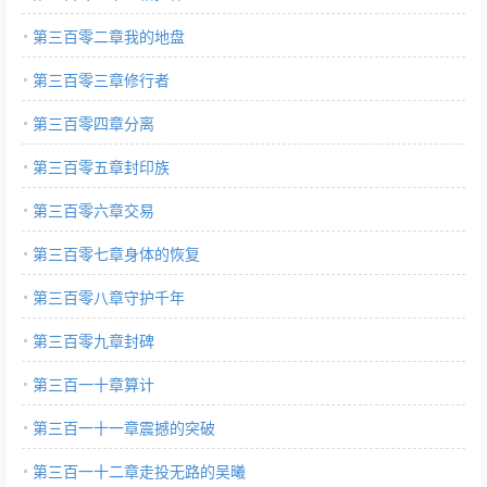
第三百零二章我的地盘
第三百零三章修行者
第三百零四章分离
第三百零五章封印族
第三百零六章交易
第三百零七章身体的恢复
第三百零八章守护千年
第三百零九章封碑
第三百一十章算计
第三百一十一章震撼的突破
第三百一十二章走投无路的吴曦