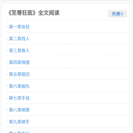
《至尊狂医》全文阅读
升序↑
第一章张狂
第二章找人
第三章救人
第四章借宿
第五章叙旧
第六章报仇
第七章手段
第八章绑票
第九章顺手