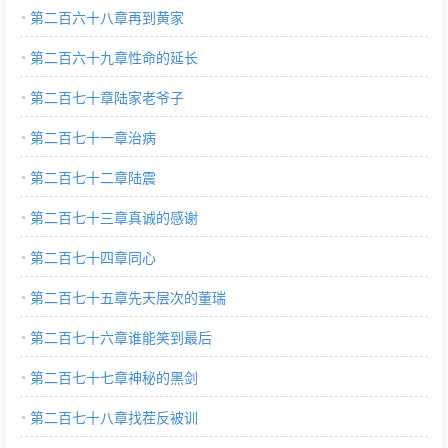
第二百六十八章再到黄家
第二百六十九章性命的延长
第二百七十章陆家老爷子
第二百七十一章治病
第二百七十二章陆震
第二百七十三章真诚的感谢
第二百七十四章同心
第二百七十五章先天层次的董瑞
第二百七十六章谁能笑到最后
第二百七十七章神秘的黑剑
第二百七十八章找茬反被训