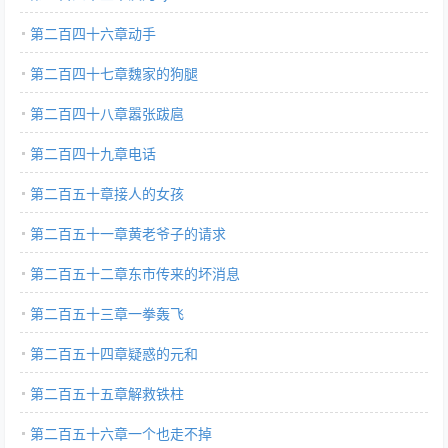
第二百四十六章动手
第二百四十七章魏家的狗腿
第二百四十八章嚣张跋扈
第二百四十九章电话
第二百五十章接人的女孩
第二百五十一章黄老爷子的请求
第二百五十二章东市传来的坏消息
第二百五十三章一拳轰飞
第二百五十四章疑惑的元和
第二百五十五章解救铁柱
第二百五十六章一个也走不掉