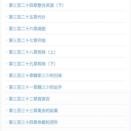
第三百二十四章整合资源（下）
第三百二十五章代价
第三百二十六章旖旎
第三百二十七章开始
第三百二十八章剪除（上）
第三百二十九章剪除（下）
第三百三十章魏家三少的归来
第三百三十一章魏三少的出手
第三百三十二章我答应
第三百三十三章离去的前奏
第三百三十四章帝都的郊外