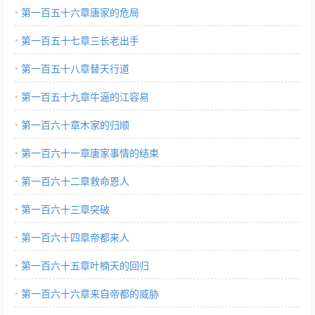
第一百五十六章唐家的危局
第一百五十七章三长老出手
第一百五十八章替天行道
第一百五十九章牛逼的江容易
第一百六十章木家的归顺
第一百六十一章唐家事情的结束
第一百六十二章救命恩人
第一百六十三章突破
第一百六十四章帝都来人
第一百六十五章叶楠天的回归
第一百六十六章来自帝都的威胁