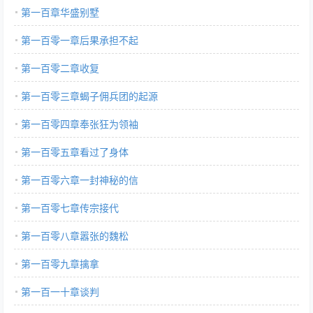
第一百章华盛别墅
第一百零一章后果承担不起
第一百零二章收复
第一百零三章蝎子佣兵团的起源
第一百零四章奉张狂为领袖
第一百零五章看过了身体
第一百零六章一封神秘的信
第一百零七章传宗接代
第一百零八章嚣张的魏松
第一百零九章擒拿
第一百一十章谈判