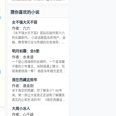
引，成为困境中互相扶持的亲密爱人的
出品，投资过亿，由当红花旦杨幂出演
故事。浪漫的法语氛围下，看敢爱敢恨
女主角乔菲。该剧一经播出，就取得不
影
猜你喜欢的小说
的女主，挑战神秘的翻译工作
俗的反响。同名小说由蔷薇书院独家连
未
载，欢迎阅读。小说，讲述了从小励志
女不强大天不容
当翻译的法语系女硕士生乔菲，在翻译
天才程家阳指导下，成长为一名优秀的
作者：六六
高级翻译，并与程家阳从彼此看不顺眼
逅
《女不强大天不容》是钻石级作家六六
的欢喜冤家，逐渐互相了解吸引，成为
的长篇新作。 小说话题直击房地产、金
困境中互相扶持的亲密爱人的
融、教育等行业与传媒的灰色地带，以
及女性家庭与职场的取舍矛盾，还原了
明月如霜：全3册
当下传统媒体从业者的生活状态，探讨
了新媒体、移动互联网迅速发展下，传
作者：水未遥
统媒体何去何从的社会热点问题。 同名
一个是心思缜密的女细作，一个是深藏
t
电视剧强档热播，海清、杜淳、陈小
不露的少年藩王，当阴谋遇上算计，究
艺、张译、秦海璐、贾景晖、陈希郡倾
竟谁更技高一筹？ 她是当年建文皇宫中
邂
情演绎。
最出色的一名细作，白腻若瓷的脸颊，
我在西藏这些年
精致的五官；一对点漆似的黑瞳，弯弯
眉梢，眼角一颗浅褐色的泪痣盈盈，很
作者：谯金刚
美。 因为生得美，很自然地让人忽略了
关于真实的西藏，你了解多少？60年
过人学识、才华，还有城府、心机。柔
来，第一部让大家真正走进和了解藏民
荑纤纤，覆手间，樯橹灰飞烟灭。
真实内心和生活的书！ 《我在西藏这些
年》的作者谯羽是一名支援西部的志愿
大周小冰人
者，阴差阳错之下被分配到西藏海拔最
高、土地最贫瘠的那曲地区卡当镇做了
作者：心千结