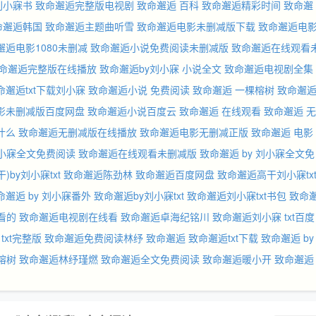
刘小寐书
致命邂逅完整版电视剧
致命邂逅 百科
致命邂逅精彩时间
致命邂
命邂逅韩国
致命邂逅主题曲听雪
致命邂逅电影未删减版下载
致命邂逅电
邂逅电影1080未删减
致命邂逅小说免费阅读未删减版
致命邂逅在线观看
命邂逅完整版在线播放
致命邂逅by刘小寐 小说全文
致命邂逅电视剧全集
命邂逅txt下载刘小寐
致命邂逅小说 免费阅读
致命邂逅 一棵榕树
致命邂
影未删减版百度网盘
致命邂逅小说百度云
致命邂逅 在线观看
致命邂逅 无
什么
致命邂逅无删减版在线播放
致命邂逅电影无删减正版
致命邂逅 电影
刘小寐全文免费阅读
致命邂逅在线观看未删减版
致命邂逅 by 刘小寐全文免
)by刘小寐txt
致命邂逅陈劲林
致命邂逅百度网盘
致命邂逅高干刘小寐tx
命邂逅 by 刘小寐番外
致命邂逅by刘小寐txt
致命邂逅刘小寐txt书包
致命
看的
致命邂逅电视剧在线看
致命邂逅卓海纪铭川
致命邂逅刘小寐 txt百度
txt完整版
致命邂逅免费阅读林纾
致命邂逅
致命邂逅txt下载
致命邂逅 by
榕树
致命邂逅林纾瑾燃
致命邂逅全文免费阅读
致命邂逅暖小开
致命邂逅