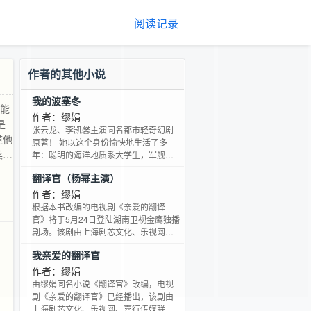
阅读记录
作者的其他小说
我的波塞冬
爱能
作者：缪娟
是
张云龙、李凯馨主演同名都市轻奇幻剧
道他
原著！ 她以这个身份愉快地生活了多
柔
年：聪明的海洋地质系大学生，军舰舰
长和舞蹈家的女儿，品尝着对一个年轻
有。
翻译官（杨幂主演）
科学家的爱恋，积攒自己喜爱的石头。
过
直到这一天，她遇到那总是给她带来厄
作者：缪娟
。
运的美少年，才发现自己被卷入了一场
根据本书改编的电视剧《亲爱的翻译
跌宕起伏的前世情缘。他究竟是谁？平
官》将于5月24日登陆湖南卫视金鹰独播
白无故地到来，从容骄横地在她的生活
剧场。该剧由上海剧芯文化、乐视网、
中翻云覆。 她自己又是谁？怎么会跟他
嘉行传媒联合出品，将投资过亿，由当
我亲爱的翻译官
有那么多的矛盾关联？ 当他掏出那颗埋
红花旦杨幂出演女主角乔菲。讲述了从
藏万年的真心，她是否
小励志当翻译的法语系女硕士生乔菲，
作者：缪娟
在翻译天才程家阳指导下，成长为一名
由缪娟同名小说《翻译官》改编，电视
优秀的高级翻译，并与程家阳从彼此看
剧《亲爱的翻译官》已经播出，该剧由
不顺眼的欢喜冤家，逐渐互相了解吸
上海剧芯文化、乐视网、嘉行传媒联合