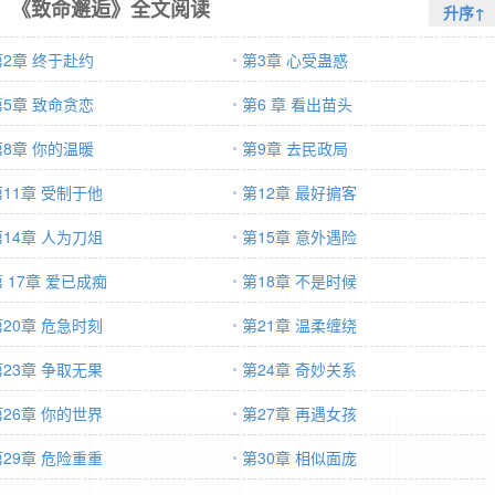
《致命邂逅》全文阅读
升序↑
第2章 终于赴约
第3章 心受蛊惑
第5章 致命贪恋
第6 章 看出苗头
第8章 你的温暖
第9章 去民政局
第11章 受制于他
第12章 最好掮客
第14章 人为刀俎
第15章 意外遇险
 17章 爱已成痴
第18章 不是时候
第20章 危急时刻
第21章 温柔缠绕
第23章 争取无果
第24章 奇妙关系
第26章 你的世界
第27章 再遇女孩
第29章 危险重重
第30章 相似面庞