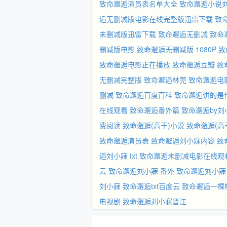
致命邂逅演员表名单大全
致命邂逅小说
逅无删减版电影在线完整版迅雷下载
致
未删减版迅雷下载
致命邂逅无删减
致命
删减版电影
致命邂逅无删减版 1080P
致
致命邂逅电影正在播放
致命邂逅豆瓣
致
无删减完整版
致命邂逅林莞
致命邂逅电
删减
致命邂逅百度百科
致命邂逅讲的是
在线观看
致命邂逅番外篇
致命邂逅by
费阅读
致命邂逅(高干)小说
致命邂逅(高干
致命邂逅演员表
致命邂逅刘小寐内容
致
逅刘小寐 txt
致命邂逅未删减电影在线观
云
致命邂逅刘小寐 番外
致命邂逅刘小寐 
刘小寐
致命邂逅txt百度云
致命邂逅一棵
电视剧
致命邂逅刘小寐晋江