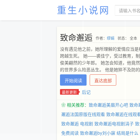
重生小说网
致命邂逅
作者：
缪娟
状态： 全本
没有遇见他之前，她所理解的爱情应当是
跨越生死。 她——裘佳宁，受过教育，制
俊美翩然的少年郎。 她怎会知道，他竟
的世界多么险恶丛生。 他是她猝不及防
情。 他们处心积虑、勾心斗角、你死我
开始阅读
直达底部
她差点命丧黄泉，他将她拯救，说：“你死
他的缱绻，见识过他的残忍，也经历过他
后记
最新更新
情生两端，万般辗转，一切是否还来得及
❀ 相关推荐：
致命邂逅美眉开心吧
致命
邂逅法国原版在线观看
致命邂逅在线观
致命邂逅 电视剧
致命邂逅电视剧涓子
致
免费阅读
致命邂逅by刘小寐 结局是什么