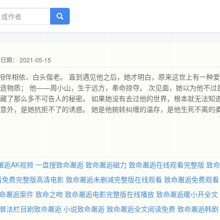
日期： 2021-05-15
相伴相依、白头偕老。 直到遇见他之后，她才明白，原来这世上有一种
造物质； 他——周小山，生于远方，奉命掠夺。 次见面，她以为他不过
然藏了那么多不可告人的秘密。 如果她没有去过他的世界，根本就无法知
的意外，是她抗拒不了的诱惑。 她是他婉转纠缠的温存，是他生死不离的
活，却终究逃不过一个情字。 她终是明了他残酷的动机，却还是贪婪地占
了怎么办？你死了，我怎么办？” 她见过他的伪装，习惯他的镇静，体会
的哭泣。可是，有些话语，她还没来得及说；有些感情，她还埋藏在心底
？
邂逅AK视频
一盘搜致命邂逅
致命邂逅磁力
致命邂逅在线观看完整版
致命
看免费完整版高清电影
致命邂逅未删减完整版在线观看
致命邂逅免费观看
命邂逅案件
致命之吻
致命邂逅电影完整版在线播放
致命邂逅暖小开全文
普法栏目剧致命邂逅
小说致命邂逅
致命邂逅全文阅读免费
致命邂逅韩剧