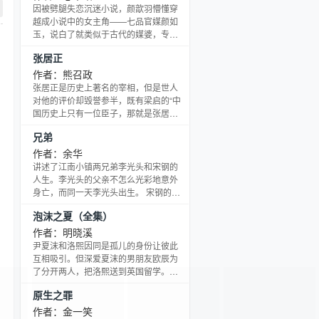
一名基层警察。 恶劣的气候和艰苦的生
因被劈腿失恋沉迷小说，颜歆羽懵懂穿
活打破了他对西藏的所有幻想。让他变
越成小说中的女主角——七品官媒颜如
得消沉、抑郁，但是没过多久，那些淳
玉，说白了就类似于古代的媒婆，专门
朴而善良的人们又温暖了他的心灵。 在
替人说媒拉红线。 而她朝思暮想的男主
张居正
多年的基层工作中，谯羽深入藏区，不
角平乐侯李修，竟然长了一张前男友的
只看过了最巍峨的雪山
脸。 高冷侯爷一腔深情全付在了颜如玉
作者：熊召政
身上，而颜如玉的满肚子坏水也礼尚往
张居正是历史上著名的宰相，但是世人
来全用在了李修身上——誓要给渣男配
对他的评价却毁誉参半，既有梁启的“中
绿茶婊。 长安府尹高致远的妹妹乃一号
国历史上只有一位臣子，那就是张居
绿茶婊，颜如玉欲将她配给李修，半路
正。” 也有当年明月的“他独断专行，待
兄弟
杀出个孟白，此计划卒； 与李贤指腹为
人不善，生活，表里不一，是个道德并
婚的唐若水乃二号绿
不高尚的人。”对于这样一个人物，作者
作者：余华
在大量考据、掌握史实的基础上，塑造
讲述了江南小镇两兄弟李光头和宋钢的
了一个真实、全面、不失偏颇的张居
人生。李光头的父亲不怎么光彩地意外
正。 同时，作者还原了明代中后期宫廷
身亡，而同一天李光头出生。 宋钢的父
和官场的生活风貌，以及南京、扬州、
亲宋凡平在众人的嘲笑声中挺身而出，
泡沫之夏（全集）
武昌、荆州等城市的生活场景和民风民
帮助了李光头的母亲李兰，被后者视为
俗，是一部窥视封建社
恩人。 几年后宋钢的母亲也亡故，李兰
作者：明晓溪
和宋凡平在互相帮助中相爱并结婚。虽
尹夏沫和洛熙因同是孤儿的身份让彼此
然这场婚姻遭到了镇上人们的鄙夷和嘲
互相吸引。但深爱夏沫的男朋友欧辰为
弄，但两人依然相爱甚笃，而李光头和
了分开两人，把洛熙送到英国留学。夏
宋钢这对没有血缘关系的兄弟也十分投
沫的养父母在送其弟尹澄医院的路上出
原生之罪
缘，他们在相互照顾中成长…… 本书荣
车祸死去，夏沫悲痛欲绝，将一切怪罪
获法国国际信使外国小
于欧辰，从而导致他出车祸丧失了记
作者：金一笑