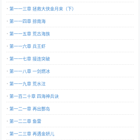
第一一三章 拯救大侠金月来（下）
第一一四章 掠南海
第一一五章 荒古海族
第一一六章 兵王虾
第一一七章 接连突破
第一一八章 一剑燃冰
第一一九章 荒水注
第一百二十章 四海神兵诀
第一二一章 再出酆岛
第一二二章 鱼雷
第一二三章 再遇金妍儿