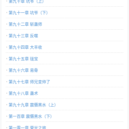
第九十章 坑爷（上）
第九十一章 坑爷（下）
第九十二章 斩蛊师
第九十三章 反噬
第九十四章 大丰收
第九十五章 珑宝
第九十六章 易骨
第九十七章 师兄变帅了
第九十八章 蛊术
第九十九章 震慑黑水（上）
第一百章 震慑黑水（下）
第一零一章 荣光之旅