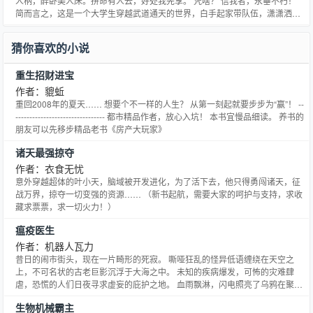
人柄，醉卧美人床。拼命有人去，好处我先享。 凭啥？ 信我者，永垂不朽！
简而言之，这是一个大学生穿越武道通天的世界，白手起家带队伍，潇潇洒洒
做掌门的故事。 (温馨提示：本书不是系统文)
猜你喜欢的小说
重生招财进宝
作者：貔蚯
重回2008年的夏天…… 想要个不一样的人生？ 从第一刻起就要步步为“赢”！ --
-------------------------------- 都市精品作者，放心入坑！ 本书宜慢品细读。 养书的
朋友可以先移步精品老书《房产大玩家》
诸天最强掠夺
作者：衣食无忧
意外穿越超体的叶小天，脑域被开发进化，为了活下去，他只得勇闯诸天，征
战万界，掠夺一切变强的资源…… （新书起航，需要大家的呵护与支持，求收
藏求票票，求一切火力！）
瘟疫医生
作者：机器人瓦力
昔日的闹市街头，现在一片畸形的死寂。 嘶哑狂乱的怪异低语缠绕在天空之
上，不可名状的古老巨影沉浮于大海之中。 未知的疾病爆发，可怖的灾难肆
虐，恐慌的人们日夜寻求虚妄的庇护之地。 血雨飘淋，闪电照亮了乌鸦在聚
集，永不复焉，永不复焉，它们答曰。 “我们可以看到，这种异怪生物跟人类
生物机械霸主
一样拥有十二对肋骨，但也拥有一根人类没有的‘横畸骨’……” 医学院内，顾俊