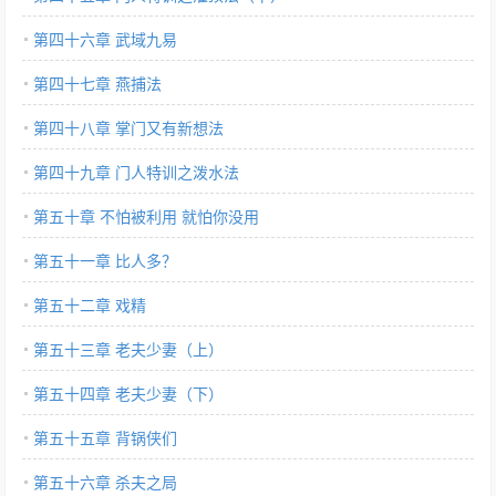
第四十六章 武域九易
第四十七章 燕捕法
第四十八章 掌门又有新想法
第四十九章 门人特训之泼水法
第五十章 不怕被利用 就怕你没用
第五十一章 比人多？
第五十二章 戏精
第五十三章 老夫少妻（上）
第五十四章 老夫少妻（下）
第五十五章 背锅侠们
第五十六章 杀夫之局