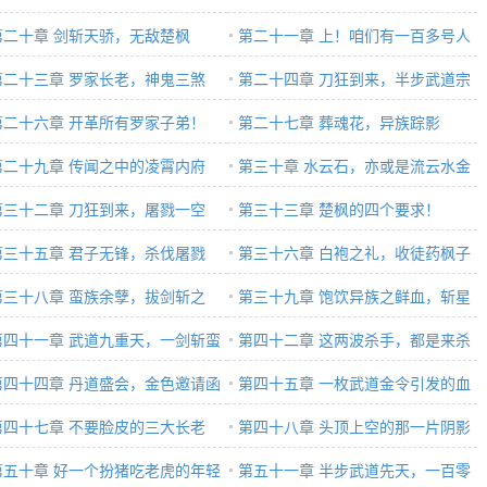
第二十章 剑斩天骄，无敌楚枫
第二十一章 上！咱们有一百多号人
第二十三章 罗家长老，神鬼三煞
呢
第二十四章 刀狂到来，半步武道宗
第二十六章 开革所有罗家子弟！
师
第二十七章 葬魂花，异族踪影
第二十九章 传闻之中的凌霄内府
第三十章 水云石，亦或是流云水金
第三十二章 刀狂到来，屠戮一空
第三十三章 楚枫的四个要求！
第三十五章 君子无锋，杀伐屠戮
第三十六章 白袍之礼，收徒药枫子
第三十八章 蛮族余孽，拔剑斩之
第三十九章 饱饮异族之鲜血，斩星
第四十一章 武道九重天，一剑斩蛮
剑之锋芒
第四十二章 这两波杀手，都是来杀
！
第四十四章 丹道盛会，金色邀请函
谁的
第四十五章 一枚武道金令引发的血
第四十七章 不要脸皮的三大长老
案【上】
第四十八章 头顶上空的那一片阴影
第五十章 好一个扮猪吃老虎的年轻
第五十一章 半步武道先天，一百零