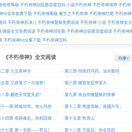
帝修炼等级
不朽帝神剑狂歌百度百科
小说不朽帝神
不朽帝神境界
不朽帝
神txt全本免费下载
不朽帝神等级
重生之不朽帝神
不朽帝神烂尾
不朽帝神
得间
不朽帝神苏沫儿
不朽帝神楚枫免费阅读
不朽帝神 小说
不朽帝神女主
无弹窗全文免费阅读
不朽帝神剑狂歌
不朽帝神剑狂歌百度阅读
不朽帝神
枫
不朽帝神txt全集下载
不朽帝神百科
《不朽帝神》全文阅读
升序↑
第二章 九五帝神令
第三章 你炼的丹药，没点数吗
第五章 又跌落了一次境界！
第六章 肆意张狂罗家人
第八章 霸绝天穹楚天武！
第九章 来自肉猪楚枫的铁拳
第十一章 郡城坊市，地火丹房
第十二章 再度突破，底蕴升华，
第十四章 夜路难走，杀机四溅
1000
第十五章 牧青山
第十七章 第一天骄——罗云！
第十八章 不拔剑，你会死的