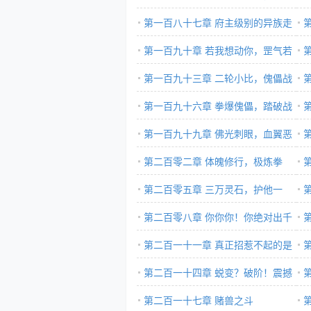
我担着！
第一百八十七章 府主级别的异族走
魄
狗？！
第一百九十章 若我想动你，罡气若
始
纸糊！
第一百九十三章 二轮小比，傀儡战
阵
第一百九十六章 拳爆傀儡，踏破战
破
阵
第一百九十九章 佛光刺眼，血翼恶
影
鬼
第二百零二章 体魄修行，极炼拳
法！
第二百零五章 三万灵石，护他一
傀
次！
第二百零八章 你你你！你绝对出千
技
了！
第二百一十一章 真正招惹不起的是
了
楚枫！
第二百一十四章 蜕变？破阶！震撼
也
第二百一十七章 赌兽之斗