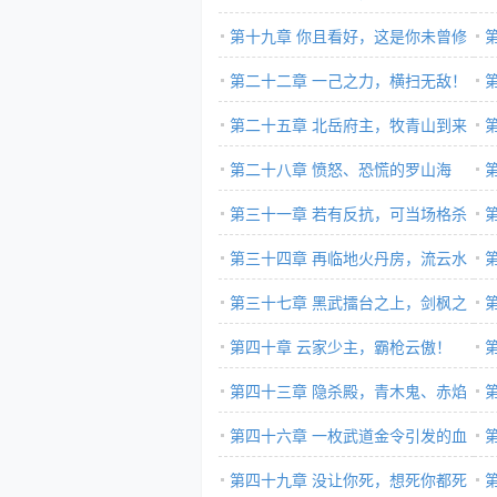
第十九章 你且看好，这是你未曾修
成的第七剑
第二十二章 一己之力，横扫无敌！
第二十五章 北岳府主，牧青山到来
第二十八章 愤怒、恐慌的罗山海
第三十一章 若有反抗，可当场格杀
第三十四章 再临地火丹房，流云水
金炼剑！
第三十七章 黑武擂台之上，剑枫之
名
第四十章 云家少主，霸枪云傲！
第四十三章 隐杀殿，青木鬼、赤焰
牛
鬼
第四十六章 一枚武道金令引发的血
案【下】
第四十九章 没让你死，想死你都死