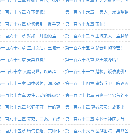
第一百五十二章 叶媚儿黑化，妖妃
第一百五十三章 若为人族太平，满
灵！
第一百五十五章 在下楚枫！
身罪孽，亦愿往【上】
第一百五十六章 一家人，就该整整
第一百五十八章 统领级别，反手灭
齐齐！
第一百五十九章 雨伯！
！
第一百六十一章 就如同丹殿殿主一
第一百六十二章 王城来人，主脉楚
！
第一百六十四章 三月之后，王城寿
天铭！
第一百六十五章 楚云川的锋芒！
第一百六十七章 天冥真炎！
第一百六十八章 赵天歌降临！
第一百七十章 大魔现世，以命超
第一百七十一章 楚枫，皈依我佛！
！
第一百七十三章 风中残烛，漏水破
第一百七十四章 鬼奴兵卫，踪影再
，以药滋补！
第一百七十六章 发生异动的残破金
现！
第一百七十七章 只剩一个佛首的不
！
第一百七十九章 张狂不可一世的尊
动明王！
第一百八十章 尊者邪灵：放我出
级别邪灵！
第一百八十二章 无双、三杰、五虎
去，我再也不敢了！
第一百八十三章 南岭七神医之首
！
第一百八十五章 精气狼烟，宗师体
第一百八十六章 蛮族图腾，桀骜凶