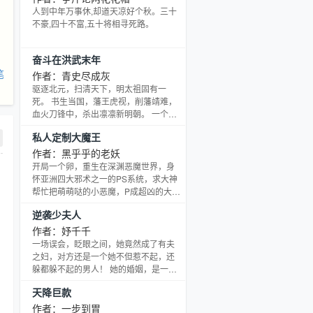
辈的足迹继续前行？还是以自己想要的
人到中年万事休,却道天凉好个秋。三十
方式，生存在这世上？
不豪,四十不富,五十将相寻死路。
奋斗在洪武末年
笔
作者：青史尽成灰
驱逐北元，扫清天下，明太祖固有一
死。 书生当国，藩王虎视，削藩靖难，
血火刀锋中，杀出凛凛新明朝。 一个失
业的锦衣卫，一个卑微的小人物，左持
私人定制大魔王
剑，右握锄，一剑平天下，一锄养万
民。 这是个小特工，奋斗成为盛世大豪
作者：黑乎乎的老妖
的曲折故事。 大明盛世有千钧，锦衣卫
开局一个卵，重生在深渊恶魔世界，身
担八百！ 翻开《永乐大典》，尽是我的
怀亚洲四大邪术之一的PS系统，求大神
传说！ —————————— 读者群：
帮忙把萌萌哒的小恶魔，P成超凶的大魔
284427642
王！
逆袭少夫人
作者：妤千千
一场误会，眨眼之间，她竟然成了有夫
之妇，对方还是一个她不但惹不起，还
躲都躲不起的男人！ 她的婚姻，是一纸
惊天谎言。 当初若不是没有办法，她怎
天降巨款
么可能嫁给这个无情面瘫又牛逼哄哄的
男人？ 只是，婚后生活过于不和谐，宁
作者：一步到胃