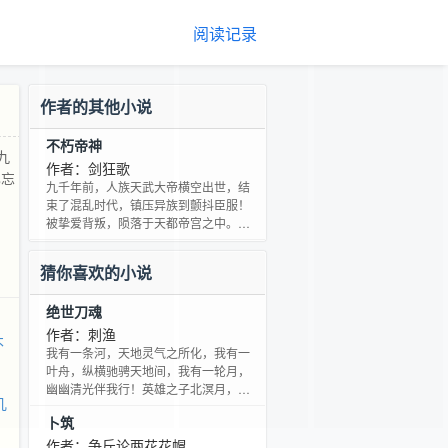
阅读记录
作者的其他小说
不朽帝神
九
作者：剑狂歌
已忘
九千年前，人族天武大帝横空出世，结
束了混乱时代，镇压异族到颤抖臣服！
被挚爱背叛，陨落于天都帝宫之中。九
千年后的今日，苍穹泣血，天地轰鸣。
楚枫悠悠醒来，看着蛀食着人族的异
猜你喜欢的小说
族，眼中怒焰闪耀。“尔等蛮夷，怕是已
忘记了九千年前的绝望了吧！”
绝世刀魂
作者：刺渔
不
我有一条河，天地灵气之所化，我有一
叶舟，纵横驰骋天地间，我有一轮月，
幽幽清光伴我行！英雄之子北溟月，其
几
父为天下苍生倾尽所有，却遭世人遗
卜筑
弃，甚至妻子的背叛，北溟月目睹他晚
境的凄凉，他又该何去何从？是踏着父
作者：争斤论两花花帽