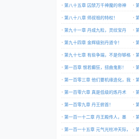
地！
第八十五章 囚禁万千神魔的帝神
令！
第八十八章 师叔祖的特权！
第九十一章 丹成九粒，灵纹宝丹
第九十四章 金辉级别丹道令！
绝
第九十七章 有些争端，不是你够格
插手其中的
第一百章 恨若癫狂，扭曲鬼影！
吧
第一百零三章 他们要机缘造化，我
就给他们机缘造化！
第一百零六章 真是低级的炼丹术
聚
啊！
第一百零九章 丹王俯首！
丸
第一百一十二章 丹王殿传人，墨
轩！
第一百一十五章 元气光柱冲天际，
断