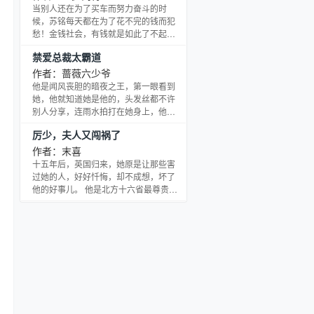
馨雪有些招架不住！
当别人还在为了买车而努力奋斗的时
候，苏铭每天都在为了花不完的钱而犯
愁！金钱社会，有钱就是如此了不起！
就像那年，大雪漫天，苏铭一个人在
禁爱总裁太霸道
家，没有暖气，没有空调，硬是靠烧着
几千亿的支票取暖熬过了整个冬天！
作者：蔷薇六少爷
他是闻风丧胆的暗夜之王，第一眼看到
她，他就知道她是他的，头发丝都不许
别人分享，连雨水拍打在她身上，他都
嫉妒——！！
厉少，夫人又闯祸了
作者：末喜
十五年后，英国归来，她原是让那些害
过她的人，好好忏悔，却不成想，坏了
他的好事儿。 他是北方十六省最尊贵的
公子哥，督军府的大公子。 他搂着她的
腰，在她耳边吐气如兰：“坏了我的好事
儿，该怎么赔我？” 她拿着刚得手的勃朗
宁抵着他的腰：“你要怎么赔？” “…”