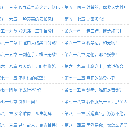
孽！
第五十三章 仅九重气旋之力，便已
八道气旋
第五十四章 姓楚的，你欺人太甚！
扫！
第五十六章 一脸羡慕的云长风！
第五十七章 此事没完！
第五十九章 登天路，三千台阶！
第六十章 一步三跨，健步如飞！
第六十二章 目瞪口呆的黑白剑煞！
第六十三章 视禁忌，如无物！
第六十五章 一剑在手，横扫无敌！
第六十六章 是他，那个妖孽！
第六十八章 登天路上，踹翻柳乾
第六十九章 山巅之上，武道茶会
！
第七十一章 不世出的妖孽！
第七十二章 真正的跳梁小丑
第七十四章 不去行不行？
第七十五章 剑老：难道是错觉？
第七十七章 剑祖三问！
第七十八章 我仅服气一人，那个人
第八十章 女帝雕像，众生朝拜
叫剑枫
第八十一章 武道真气，源源不绝，
第八十三章 昔年故人，鬼族骨狰！
耗之不尽
第八十四章 居然是你，你怎么还活