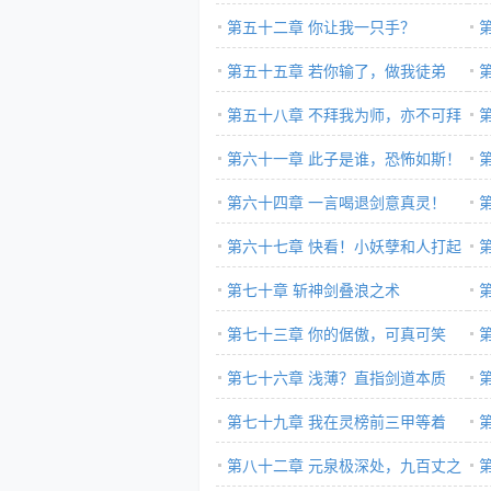
不了！
第五十二章 你让我一只手？
妖
第五十五章 若你输了，做我徒弟
横
吧！
第五十八章 不拜我为师，亦不可拜
他人为师！
第六十一章 此子是谁，恐怖如斯！
第六十四章 一言喝退剑意真灵！
第六十七章 快看！小妖孽和人打起
来了！
第七十章 斩神剑叠浪之术
元
第七十三章 你的倨傲，可真可笑
第七十六章 浅薄？直指剑道本质
第七十九章 我在灵榜前三甲等着
你！
第八十二章 元泉极深处，九百丈之