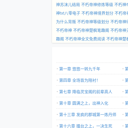
神苏沫儿结局
不朽帝神修炼等级
不朽神
神txt八零电子
不朽帝神境界划分
不朽帝
为什么背叛
不朽帝神等级划分
不朽帝神
不朽帝神
不朽帝神楚枫笔趣阁
不朽帝神
趣阁
不朽帝神全文免费阅读
不朽帝神楚
第一章 悠悠一转九千年
第四章 全场皆为陪衬！
第七章 降临灵宝阁的前辈高人
第十章 圆满之上，出神入化
第十三章 发疯的郡城第一炼丹师
第十六章 擂台之上，一决生死