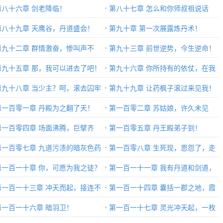
第八十六章 剑老降临！
着！
第八十七章 怎么和你师叔祖说话
第八十九章 天鹰谷，丹道盛会！
的！
第九十章 第一次展露炼丹术！
第九十二章 群情激奋，惨叫声不
第九十三章 前世逆势，今生逆命！
！
第九十五章 那，我可以进去了吧！
第九十六章 你所持有的依仗，在我
第九十八章 当少主？呵，滚去囚牢
眼中，不值一提
第九十九章 让药枫子滚过来见我！
！
第一百零一章 丹殿为之翻了天！
第一百零二章 苏姑娘，许久未见
第一百零四章 场面沸腾，巨擘齐
啊！
第一百零五章 丹王殿弟子到！
！
第一百零七章 九道污渍的暗灰色药
第一百零八章 生死现，恩怨了，走
第一百一十章 你，可愿为我之徒？
好！
第一百一十一章 我有丹道和剑道，
第一百一十三章 冲天而起，接连不
你选哪样？
第一百一十四章 囊括一郡之地，霞
的霞光异象
第一百一十六章 暗羽卫！
光弥漫三千里！
第一百一十七章 灵光冲天起，一枚