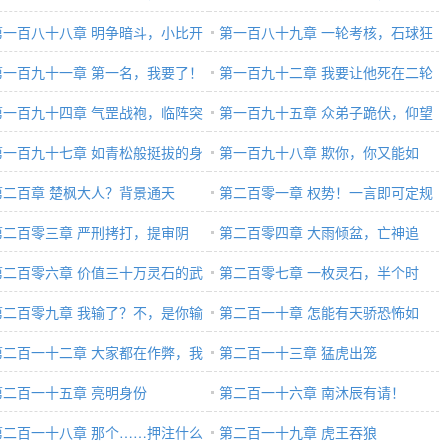
！
第一百八十八章 明争暗斗，小比开
狼！
第一百八十九章 一轮考核，石球狂
！
第一百九十一章 第一名，我要了！
奔！
第一百九十二章 我要让他死在二轮
第一百九十四章 气罡战袍，临阵突
小比上！
第一百九十五章 众弟子跪伏，仰望
！
第一百九十七章 如青松般挺拔的身
天骄之光辉！
第一百九十八章 欺你，你又能如
！
第二百章 楚枫大人？背景通天
何？
第二百零一章 权势！一言即可定规
第二百零三章 严刑拷打，提审阴
则
第二百零四章 大雨倾盆，亡神追
！
第二百零六章 价值三十万灵石的武
杀！
第二百零七章 一枚灵石，半个时
都不要？
第二百零九章 我输了？不，是你输
辰，翻三万倍？
第二百一十章 怎能有天骄恐怖如
！
第二百一十二章 大家都在作弊，我
斯？
第二百一十三章 猛虎出笼
插手一局好了
第二百一十五章 亮明身份
第二百一十六章 南沐辰有请！
第二百一十八章 那个……押注什么
第二百一十九章 虎王吞狼