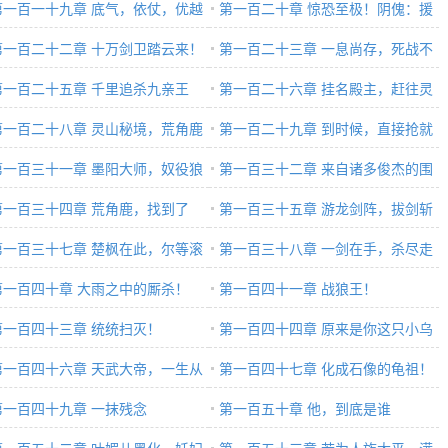
第一百一十九章 底气，依仗，优越
枚捏碎的玉符！
第一百二十章 惊恐至极！阴傀：援
？统统碾碎！
第一百二十二章 十万剑卫踏云来！
兵！快给我援兵！
第一百二十三章 一息尚存，死战不
军万马奔腾至！
第一百二十五章 千里追杀九亲王
退！
第一百二十六章 挂名殿主，赶往灵
第一百二十八章 灵山秘境，荒角鹿
隐山
第一百二十九章 到时候，直接抢就
第一百三十一章 墨阳大师，奴役狼
是了
第一百三十二章 来自诸多俊杰的围
第一百三十四章 荒角鹿，找到了
攻
第一百三十五章 游龙剑阵，拔剑斩
第一百三十七章 楚枫在此，尔等滚
之
第一百三十八章 一剑在手，杀尽走
来受死！
第一百四十章 大雨之中的厮杀！
狗！
第一百四十一章 战狼王！
第一百四十三章 统统扫灭！
第一百四十四章 原来是你这只小乌
第一百四十六章 天武大帝，一生从
龟啊！
第一百四十七章 化成石像的龟祖！
弱于人！
第一百四十九章 一抹残念
第一百五十章 他，到底是谁