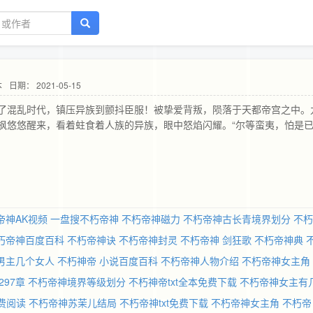
本
日期： 2021-05-15
了混乱时代，镇压异族到颤抖臣服！被挚爱背叛，陨落于天都帝宫之中。
枫悠悠醒来，看着蛀食着人族的异族，眼中怒焰闪耀。“尔等蛮夷，怕是
帝神AK视频
一盘搜不朽帝神
不朽帝神磁力
不朽帝神古长青境界划分
不朽
朽帝神百度百科
不朽帝神诀
不朽帝神封灵
不朽帝神 剑狂歌
不朽帝神典
男主几个女人
不朽神帝 小说百度百科
不朽帝神人物介绍
不朽帝神女主角
297章
不朽帝神境界等级划分
不朽神帝txt全本免费下载
不朽帝神女主有
费阅读
不朽帝神苏茉儿结局
不朽帝神txt免费下载
不朽帝神女主角
不朽帝