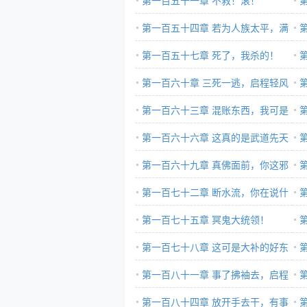
第一百五十一章 不救！滚！
第一百五十四章 若为人族太平，满
魂
身罪孽，亦愿往【下】
第一百五十七章 死了，我杀的！
第一百六十章 三死一逃，启程轻风
杀
镇！
第一百六十三章 混账东西，我可是
样
你的二叔！
第一百六十六章 这真的是武道先天
宴
九重？
第一百六十九章 真佛面前，你这邪
魔还不忏悔！？
第一百七十二章 断水流，你在说什
度
么胡话？
第一百七十五章 冥鬼大统领！
船
第一百七十八章 这可是大补的好东
佛
西啊！
第一百八十一章 事了拂袖去，启程
者
四岳大比！
第一百八十四章 放开手去干，有事
狼