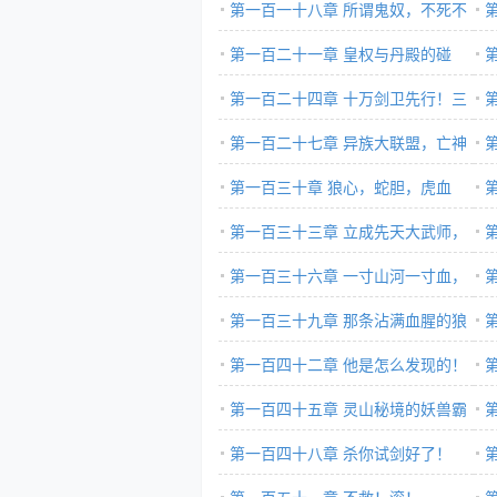
七彩霞光环绕中
第一百一十八章 所谓鬼奴，不死不
灭？
第一百二十一章 皇权与丹殿的碰
感
撞！
第一百二十四章 十万剑卫先行！三
千
十万丹武卫紧随其后！
第一百二十七章 异族大联盟，亡神
第一百三十章 狼心，蛇胆，虎血
血
第一百三十三章 立成先天大武师，
王
先天杀伐气罡
第一百三十六章 一寸山河一寸血，
汉奸走狗拔剑杀
第一百三十九章 那条沾满血腥的狼
出
尸血路！
第一百四十二章 他是怎么发现的！
第一百四十五章 灵山秘境的妖兽霸
主们！
第一百四十八章 杀你试剑好了！
不