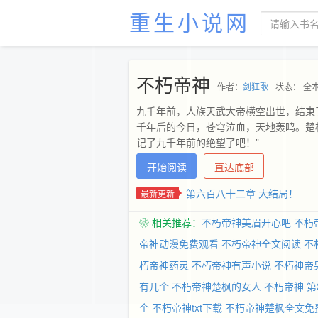
重生小说网
不朽帝神
作者：
剑狂歌
状态： 全
九千年前，人族天武大帝横空出世，结束
千年后的今日，苍穹泣血，天地轰鸣。楚
记了九千年前的绝望了吧！”
开始阅读
直达底部
第六百八十二章 大结局！
最新更新
❀ 相关推荐：
不朽帝神美眉开心吧
不朽
帝神动漫免费观看
不朽帝神全文阅读
不
朽帝神药灵
不朽帝神有声小说
不朽神帝
有几个
不朽帝神楚枫的女人
不朽帝神 第
个
不朽帝神txt下载
不朽帝神楚枫全文免