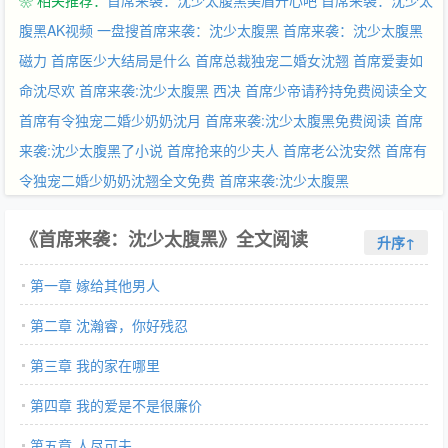
❀ 相关推荐：
首席来袭：沈少太腹黑美眉开心吧
首席来袭：沈少太
腹黑AK视频
一盘搜首席来袭：沈少太腹黑
首席来袭：沈少太腹黑
磁力
首席医少大结局是什么
首席总裁独宠二婚女沈翘
首席爱妻如
命沈尽欢
首席来袭:沈少太腹黑 西决
首席少帝请矜持免费阅读全文
首席有令独宠二婚少奶奶沈月
首席来袭:沈少太腹黑免费阅读
首席
来袭:沈少太腹黑了小说
首席抢来的少夫人
首席老公沈安然
首席有
令独宠二婚少奶奶沈翘全文免费
首席来袭:沈少太腹黑
《首席来袭：沈少太腹黑》全文阅读
升序↑
第一章 嫁给其他男人
第二章 沈瀚睿，你好残忍
第三章 我的家在哪里
第四章 我的爱是不是很廉价
第五章 人尽可夫