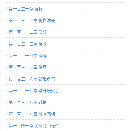
第一百三十章 解释
第一百三十一章 狗血淋头
第一百三十二章 质疑
第一百三十三章 反驳
第一百三十四章 解释
第一百三十五章 举荐
第一百三十六章 鼓起勇气
第一百三十七章 别开玩笑了
第一百三十八章 计策
第一百三十九章 惊艳亮相
第一百四十章 勇敢的“举荐”