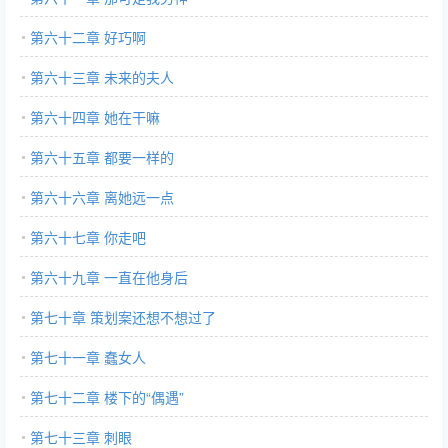
第六十二章 好巧啊
第六十三章 未来的夫人
第六十四章 她在干嘛
第六十五章 都要一样的
第六十六章 离她远一点
第六十七章 你走吧
第六十九章 一直在他身后
第七十章 策划案还想不想过了
第七十一章 蠢女人
第七十二章 楼下的“偶遇”
第七十三章 刺眼