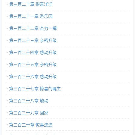
第三百二十章 得意洋洋
第三百二十一章 游乐园
第三百二十二章 奋力一搏
第三百二十三章 亲密升级
第三百二十四章 感动升级
第三百二十五章 亲密升级
第三百二十六章 感动升级
第三百二十七章 惊喜的诞生
第三百二十八章 触动
第三百二十九章 回家
第三百三十章 惊喜连连