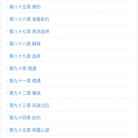
第八十五章 邀约
第八十六章 准备赴约
第八十七章 商场血拼
第八十八章 解释
第八十九章 血拼
第九十章 偶遇
第九十一章 偶遇
第九十二章 嘲讽
第九十三章 风波过后
第九十四章 赴约
第九十五章 袒露心迹