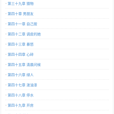
第三十九章 猎物
第四十章 男朋友
第四十一章 自己按
第四十二章 调皮的她
第四十三章 暴怒
第四十四章 心碎
第四十五章 清晨问候
第四十六章 绿人
第四十七章 泼油漆
第四十八章 停水
第四十九章 开房