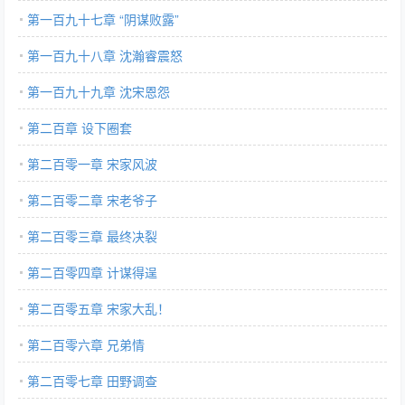
第一百九十七章 “阴谋败露”
第一百九十八章 沈瀚睿震怒
第一百九十九章 沈宋恩怨
第二百章 设下圈套
第二百零一章 宋家风波
第二百零二章 宋老爷子
第二百零三章 最终决裂
第二百零四章 计谋得逞
第二百零五章 宋家大乱！
第二百零六章 兄弟情
第二百零七章 田野调查