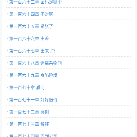
第一百六十三章 密码是哪个
第一百六十四章 不对啊
第一百六十五章 紧张了
第一百六十六章 出差
第一百六十七章 出来了？
第一百六十八章 逃离杂物间
第一百六十九章 身陷险境
第一百七十章 质问
第一百七十一章 好好服侍
第一百七十二章 感谢
第一百七十三章 解释
第一百七十四章 回到公司