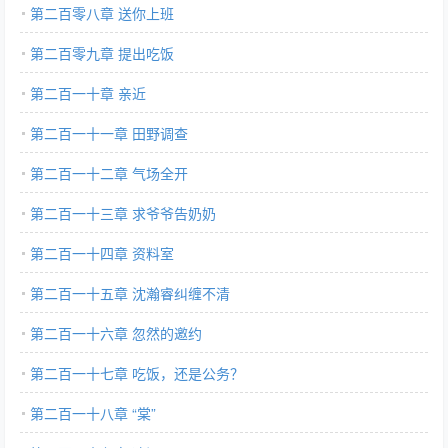
第二百零八章 送你上班
第二百零九章 提出吃饭
第二百一十章 亲近
第二百一十一章 田野调查
第二百一十二章 气场全开
第二百一十三章 求爷爷告奶奶
第二百一十四章 资料室
第二百一十五章 沈瀚睿纠缠不清
第二百一十六章 忽然的邀约
第二百一十七章 吃饭，还是公务？
第二百一十八章 “棠”