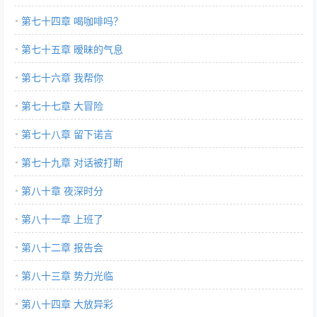
第七十四章 喝咖啡吗？
第七十五章 暧昧的气息
第七十六章 我帮你
第七十七章 大冒险
第七十八章 留下诺言
第七十九章 对话被打断
第八十章 夜深时分
第八十一章 上班了
第八十二章 报告会
第八十三章 势力光临
第八十四章 大放异彩