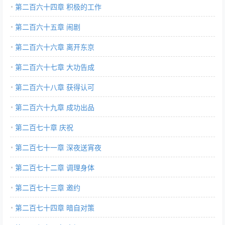
第二百六十四章 积极的工作
第二百六十五章 闹剧
第二百六十六章 离开东京
第二百六十七章 大功告成
第二百六十八章 获得认可
第二百六十九章 成功出品
第二百七十章 庆祝
第二百七十一章 深夜送宵夜
第二百七十二章 调理身体
第二百七十三章 邀约
第二百七十四章 暗自对策