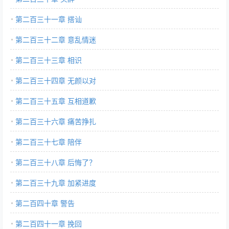
第二百三十一章 搭讪
第二百三十二章 意乱情迷
第二百三十三章 相识
第二百三十四章 无颜以对
第二百三十五章 互相道歉
第二百三十六章 痛苦挣扎
第二百三十七章 陪伴
第二百三十八章 后悔了？
第二百三十九章 加紧进度
第二百四十章 警告
第二百四十一章 挽回